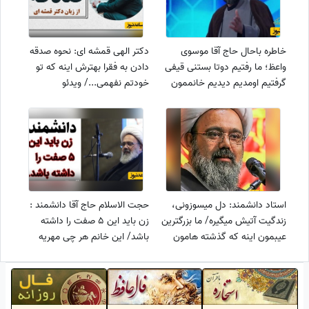
خاطره باحال حاج آقا موسوی
دکتر الهی قمشه ای: نحوه صدقه
واعظ؛ ما رفتیم دوتا بستنی قیفی
دادن به فقرا بهترش اینه که تو
گرفتیم اومدیم دیدیم خانممون
خودتم نفهمی.../ ویدئو
کشف حجاب کرده، روشن فکر
شده.. 🤣
استاد دانشمند: دل میسوزونی،
حجت الاسلام حاج آقا دانشمند :
زندگیت آتیش میگیره/ ما بزرگترین
زن باید این 5 صفت را داشته
عیبمون اینه که گذشته هامون
باشد/ این خانم هر چی مهریه
یادمون میره... + ویدئو
داشته باشه مشکلی نداره.. +
ویدئو