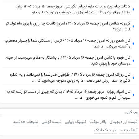
کائنات پیام ویژه‌ای برات داره / پیام انگیزشی امروز جمعه 16 مرداد 1405 برای
متولدین فروردین تا اسفند: امروز زمان درخشیدن توست + ویدئو
گردونه شانس امروز جمعه 16 مرداد 1405 ؛ امروز کائنات چه رازی را برای ماه تولد تو
فاش کرده؟
فال شمع روزانه امروز جمعه 16 مرداد 1405 / ترس از مشکلی شما را بسیار مضطرب
و آشفته می‌کند، اما شما
فال قهوه با نشان امروز جمعه 16 مرداد 1405 / با پشتکار به مقام می‌رسید، از حیله
دوستان خود را پنهان کنید
فال روزانه امروز جمعه 16 مرداد 1405 / اطرافیان قدر شما را نمی‌دانند و به اندازه
کافی به شما ارزش نمی‌دهند، اما به زودی متوجه می‌شوید که ...
فال انبیاء روزانه امروز جمعه 16 مرداد 1405 / بدان که چیزی از دست تو رفته که به
سبب آن غم و اندوه می‌خوری، اما ...
وب گردی
قیمت ارز دیجیتال
پالاز موکت
کلینیک زیبایی
قیمت گوشی
تبلیغات هدفمند
آهنگ جدید
خرید بک لینک