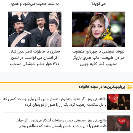
می‌گوید؟
به شما محبت می‌شود و هدیه
گرانبهایی دریافت خواهید کرد
نیوشا ضیغمی با چهره‌ای متفاوت
سفری با خاطرات ناصرالدین‌شاه:
در دل طبیعت؛ قاب هنری بازیگر
اگر انسان می‌خواست در لندن
محبوب کنار کلبه چوبی
300 هزار دختر خوشگل منتخب
می‌کرد، خیلی اوضاع غریبی بود/
خیلی خیلی تماشا کردیم
پربازدید‌ترین‌ها در مجله خانواده
طالع‌بینی روز؛ اگر هنوز منتظرش هستی، این فال برای توست؛ کسی که
با دل شکسته رهایت کرد، یک راز را هنوز از تو پنهان کرده
طالع‌بینی روز؛ حقیقتی درباره رابطه‌ات آشکار می‌شود؛ اگر جرأت
دانستنش را داری، شاید همان پاسخی باشد که دنبالش بودی