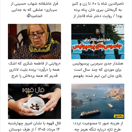
ناصرالدین شاه با 80 تا زن و کنیز
فرار عاشقانه شهاب حسینی از
به گربه‌اش ببری خان پناه برده
سربازی؛ عشقی که به جدایی
بود! / روایت دختر شاه قاجار از
انجامید🥀
لایه‌های پنهان حرمسرای شاهی
هشدار جدی سرمربی پرسپولیس
«روایتی از فاطمه شکری که اشک
برای موردی که چند سال است
همه را درآورد؛ برنده بلیت لاتاری
بلای جان این تیم شده: بفهمم
قدیم که همه برده‌اش را خرج
برخورد جدی می‌کنم
دیگران کرد، اکنون بی‌مهری
می‌بیند!»
از هزینه عبور تا ممنوعیت تردد؛
فال قهوه با نشان امروز چهارشنبه
طرح تازه درباره تنگه هرمز چه
14 مرداد 1405 / از طرف دوستان