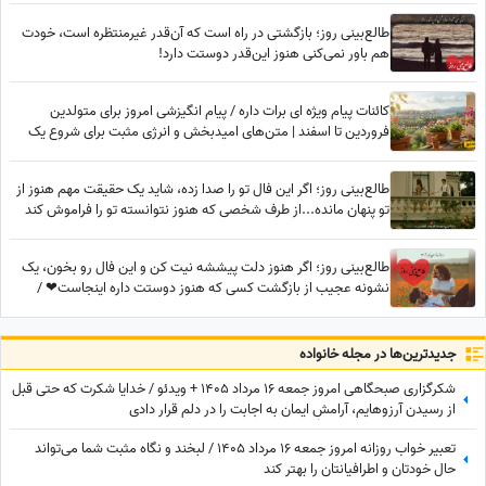
طالع‌بینی روز؛ بازگشتی در راه است که آن‌قدر غیرمنتظره است، خودت
هم باور نمی‌کنی هنوز این‌قدر دوستت دارد!
کائنات پیام ویژه ای برات داره / پیام انگیزشی امروز برای متولدین
فروردین تا اسفند | متن‌های امیدبخش و انرژی مثبت برای شروع یک
روز عالی / پیام انگیزشی امروز جمعه 9 مرداد 1405 + ویدئو
طالع‌بینی روز؛ اگر این فال تو را صدا زده، شاید یک حقیقت مهم هنوز از
تو پنهان مانده...از طرف شخصی که هنوز نتوانسته تو را فراموش کند
طالع‌بینی روز؛ اگر هنوز دلت پیششه نیت کن و این فال رو بخون، یک
نشونه عجیب از بازگشت کسی که هنوز دوستت داره اینجاست❤ /
سه‌شنبه 6 مرداد 1405
جدید‌ترین‌ها در مجله خانواده
شکرگزاری صبحگاهی امروز جمعه 16 مرداد 1405 + ویدئو / خدایا شکرت که حتی قبل
از رسیدن آرزوهایم، آرامشِ ایمان به اجابت را در دلم قرار دادی
تعبیر خواب روزانه امروز جمعه 16 مرداد 1405 / لبخند و نگاه مثبت شما می‌تواند
حال خودتان و اطرافیانتان را بهتر کند