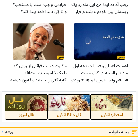
رجب آماده اید؟ من این ماه رو یک
خیابانی واجب است یا مستحب؟
ریسمان بین خودم و بنده م قرار
و تا کِی باید ادامه پیدا کند؟
دادم...(فیلم)
اهمیت اعمال و فضیلت دهه اول
حکایت عجیب قرائتی از روزی که
ماه ذی الحجه در کلام حجت
با یک خاطره طنز، آیت‌الله
الاسلام والمسلمین فرحزاد + ویدئو
گلپایگانی را خنداند و قانون عمامه
و ریش رفت رو هوا😂 + ویدئو
استخاره آنلاین
فال حافظ آنلاین
فال امروز
مجله خانواده
بیشتر