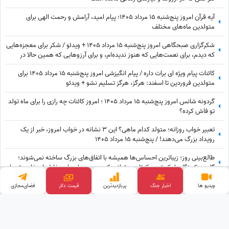
آیه قرآن امروز پنج‌شنبه 15 مرداد 1405؛ پیام امید، آرامش و رحمت الهی برای
متولدین ماه‌های مختلف
شکرگزاری صبحگاهی امروز پنج‌شنبه 15 مرداد 1405 + ویدئو / شکر برای معجزه‌هایی
که دیدم، برای نعمت‌هایی که هنوز ندیده‌ام، و برای آرزوهایی که همین حالا در
مسیر رسیدن به من هستند
کائنات پیام ویژه ای برات داره / پیام انگیزشی امروز پنج‌شنبه 15 مرداد 1405 برای
متولدین فروردین تا اسفند: هرگز، هرگز تسلیم نشو + ویدئو
گردونه شانس امروز پنج‌شنبه 15 مرداد 1405 ؛ امروز کائنات چه رازی را برای ماه تولد
تو فاش کرده؟
تعبیر خواب روزانه؛ متولد کدام ماهی؟ این 3 نشانه در خواب امروز، خبر از یک
رویداد بزرگ می‌دهند! / پنج‌شنبه 15 مرداد 1405
طالع‌بینی روز؛ زیباترین احساس‌ها همیشه با اتفاق‌های بزرگ ساخته نمی‌شوند؛
گاهی یک نگاه یا یک توجه کوتاه می‌تواند یک روز معمولی را به خاطره‌ای خاص تبدیل
کند / پنج‌شنبه 15 مرداد 1405
فال شمع روزانه امروز پنج‌شنبه 15 مرداد 1405 / کسی در کار شما مخالفت می کند،
ویدیو ها
اخبار جنگ
پربازدید‌ترین
قیمت دلار
فضای‌مجازی
اما ...
وب گردی