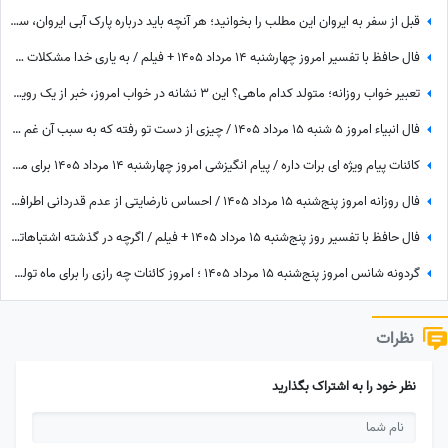
قبل از سفر به ایروان این مطلب را بخوانید؛ هر آنچه باید درباره پارک آبی ایروان، سرسره‌های مهیج و امکانات آن بدانید
فال حافظ با تفسیر امروز چهارشنبه 14 مرداد 1405 + فیلم / به یاری خدا مشکلات حل و بخت خفته تو از خواب بیدار خواهد شد
تعبیر خواب روزانه؛ متولد کدام ماهی؟ این 3 نشانه در خواب امروز، خبر از یک رویداد بزرگ می‌دهند! / پنج‌شنبه 15 مرداد 1405
فال انبیاء امروز 5 شنبه 15 مرداد 1405 / چیزی از دست تو رفته که به سبب آن غم واندوه می‌خوری، اما ...
کائنات پیام ویژه ای برات داره / پیام انگیزشی امروز چهارشنبه 14 مرداد 1405 برای متولدین فروردین تا اسفند: اگر می‌خواهیش رهاش نکن + ویدئو
فال روزانه امروز پنج‌شنبه 15 مرداد 1405 / احساس نارضایتی از عدم قدردانی اطرافیان، امری طبیعی است، اما ...
فال حافظ با تفسیر روز پنج‌شنبه 15 مرداد 1405 + فیلم / اگرچه در گذشته اشتباهاتی انجام داده اید اما به زودی دوران غم و اندوه تمام می شود
گردونه شانس امروز پنج‌شنبه 15 مرداد 1405 ؛ امروز کائنات چه رازی را برای ماه تولد تو فاش کرده؟
نظرات
نظر خود را به اشتراک بگذارید