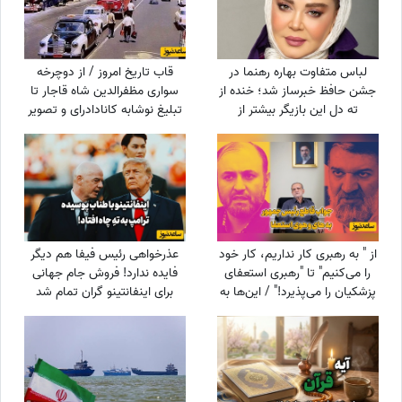
لباس متفاوت بهاره رهنما در
قاب تاریخ امروز / از دوچرخه
جشن حافظ خبرساز شد؛ خنده از
سواری مظفرالدین شاه قاجار تا
ته دل این بازیگر بیشتر از
تبلیغ نوشابه ‌کانادادرای و تصویر
استایلش دیده شد
دیده نشده از جردن که کم از
لس‌آنجلس نداره + عکس
از " به رهبری کار نداریم، کار خود
عذرخواهی رئیس فیفا هم دیگر
را می‌کنیم" تا "رهبری استعفای
فایده ندارد! فروش جام جهانی
پزشکیان را می‌پذیرد!" / این‌ها به
برای اینفانتینو گران تمام شد
نفع چه کسی کار می‌کنند؟