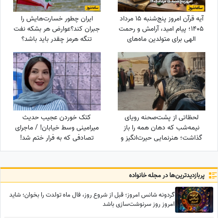
آیه قرآن امروز پنج‌شنبه 15 مرداد
ایران چطور خسارت‌هایش را
1405؛ پیام امید، آرامش و رحمت
جبران کند؟عوارض هر بشکه نفت
الهی برای متولدین ماه‌های
تنگه هرمز چقدر باید باشد؟
مختلف
لحظاتی از پشت‌صحنه رویای
کتک خوردن عجیب حدیث
نیمه‌شب که دهان همه را باز
میرامینی وسط خیابان! / ماجرای
گذاشت؛ هنرنمایی حیرت‌انگیز و
تصادفی که به فرار ختم شد!
جانانه روزبه حصاری بدون
بدلکار!+ویدیو
پربازدید‌ترین‌ها در مجله خانواده
گردونه شانس امروز؛ قبل از شروع روز، فال ماه تولدت را بخوان؛ شاید
امروز روز سرنوشت‌سازی باشد