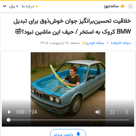
ساعدنیوز
●
درباره ما
●
خلاقیت تحسین‌برانگیز جوان خوش‌ذوق برای تبدیل
BMW کروک به استخر / حیف این ماشین نبود؟🤣
مجله خانواده
مجله خودرو
جمعه، 18 اردیبهشت 1405
دانلود ویدئو