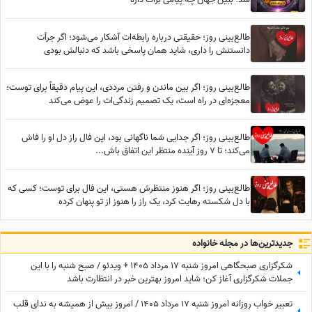
طالع‌بینی روز؛ حقیقتی درباره رابطه‌ات آشکار می‌شود؛ اگر جرأت
دانستنش را داری، شاید همان پاسخی باشد که دنبالش بودی
طالع‌بینی روز؛ اگر بین ماندن و رفتن مرددی، این پیام دقیقاً برای توست؛
معجزه‌ای در راه است، یک تصمیم زندگی‌ات را عوض می‌کند
طالع‌بینی روز؛ اگر جدایی شما ناگهانی بود، این فال راز دل او را فاش
می‌کند؛ تا 7 روز آینده منتظر این اتفاق باش...
طالع‌بینی روز؛ اگر هنوز منتظرش هستی، این فال برای توست؛ کسی که
با دل شکسته رهایت کرد، یک راز را هنوز از تو پنهان کرده
جدید‌ترین‌ها در مجله خانواده
شکرگزاری صبحگاهی امروز شنبه 17 مرداد 1405 + ویدئو / صبح شنبه را با این
جملات شکرگزاری آغاز کن؛ شاید امروز بهترین خبر در انتظارت باشد
تعبیر خواب روزانه امروز شنبه 17 مرداد 1405 / امروز بیش از همیشه به ندای قلب