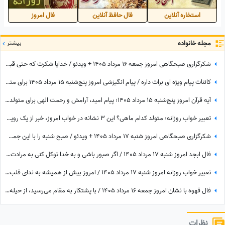
استخاره آنلاین
فال حافظ آنلاین
فال امروز
مجله خانواده
بیشتر
شکرگزاری صبحگاهی امروز جمعه 16 مرداد 1405 + ویدئو / خدایا شکرت که حتی قبل از رسیدن آرزوهایم، آرامشِ ایمان به اجابت را در دلم قرار دادی
کائنات پیام ویژه ای برات داره / پیام انگیزشی امروز پنج‌شنبه 15 مرداد 1405 برای متولدین فروردین تا اسفند: هرگز، هرگز تسلیم نشو + ویدئو
آیه قرآن امروز پنج‌شنبه 15 مرداد 1405؛ پیام امید، آرامش و رحمت الهی برای متولدین ماه‌های مختلف
تعبیر خواب روزانه؛ متولد کدام ماهی؟ این 3 نشانه در خواب امروز، خبر از یک رویداد بزرگ می‌دهند! / پنج‌شنبه 15 مرداد 1405
شکرگزاری صبحگاهی امروز شنبه 17 مرداد 1405 + ویدئو / صبح شنبه را با این جملات شکرگزاری آغاز کن؛ شاید امروز بهترین خبر در انتظارت باشد
فال ابجد امروز شنبه 17 مرداد 1405 / اگر صبور باشی و به خدا توکل کنی به مرادت خواهی رسید
تعبیر خواب روزانه امروز شنبه 17 مرداد 1405 / امروز بیش از همیشه به ندای قلب خود توجه کنید؛ پاسخ بسیاری از تردیدها را خواهید یافت
فال قهوه با نشان امروز جمعه 16 مرداد 1405 / با پشتکار به مقام می‌رسید، از حیله دوستان خود را پنهان کنید
نظرات