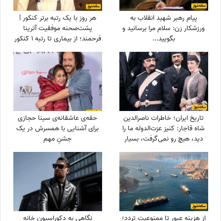
پیام رهبر شهید انقلاب به
هر روز با یک رتبه برتر کنکور |
ورزشکار زن: سلام مرا برسانید و
پشت‌صحنه موفقیت آترینا
بگویید...
فرحمند؛ از بیماری تا رتبه 1 کنکور
تجربی
تاریخ ایران؛ خاطرات ناصرالدین
حقه‌ی عاشقانه‌ی سینا حجازی
شاه قاجار: کنیز عزت‌الدوله ما را
برای آشنایی با همسرش در یک
دید، هیچ رو نمی‌گرفت، بسیار
جشنِ مهم
خجالت کشیدیم و...
از هزینه عبور تا ممنوعیت تردد؛
نگاهی به دکوراسیون خانه