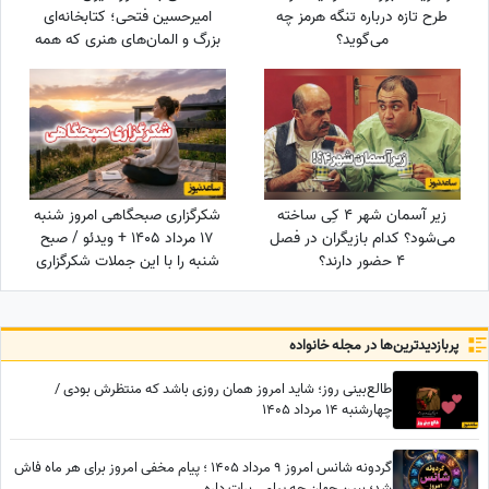
طرح تازه درباره تنگه هرمز چه
امیرحسین فتحی؛ کتابخانه‌ای
می‌گوید؟
بزرگ و المان‌های هنری که همه
را غافلگیر کرد/ بیخود نیست
بهش میگن آقازاده سینمای ایران
زیر آسمان شهر 4 کِی ساخته
شکرگزاری صبحگاهی امروز شنبه
می‌شود؟ کدام بازیگران در فصل
17 مرداد 1405 + ویدئو / صبح
4 حضور دارند؟
شنبه را با این جملات شکرگزاری
آغاز کن؛ شاید امروز بهترین خبر
در انتظارت باشد
پربازدید‌ترین‌ها در مجله خانواده
طالع‌بینی روز؛ شاید امروز همان روزی باشد که منتظرش بودی /
چهارشنبه 14 مرداد 1405
گردونه شانس امروز 9 مرداد 1405 ؛ پیام مخفی امروز برای هر ماه فاش
شد؛ ببین جهان چه پیامی برات داره