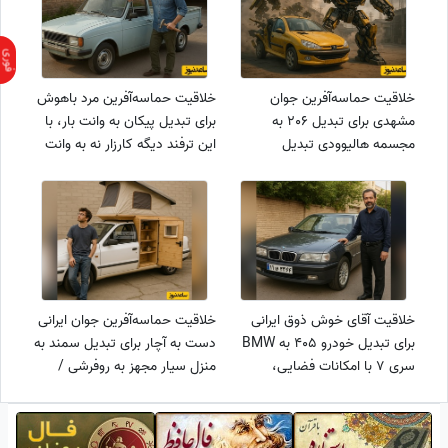
خلاقیت حماسه‌آفرین جوان
خلاقیت حماسه‌آفرین مرد باهوش
مشهدی برای تبدیل 206 به
برای تبدیل پیکان به وانت بار، با
مجسمه هالیوودی تبدیل
این ترفند دیگه کارزار نه به وانت
شوندگان، با خود فیلم مو نمیزنه
آغاز شد🤣 / هنر نزد ایرانیان است
😍 / هنر نزد ایرانیان است و بس
و بس
خلاقیت آقای خوش ذوق ایرانی
خلاقیت حماسه‌آفرین جوان ایرانی
برای تبدیل خودرو 405 به BMW
دست به آچار برای تبدیل سمند به
سری 7 با امکانات فضایی،
منزل سیار مجهز به روفرشی /
ماشینه یا هواپیما! / هنر نزد
ترفند خاص آقای ایرانی برای فرار از
ایرانیان است و بس😂
گرونی مسکن🤣