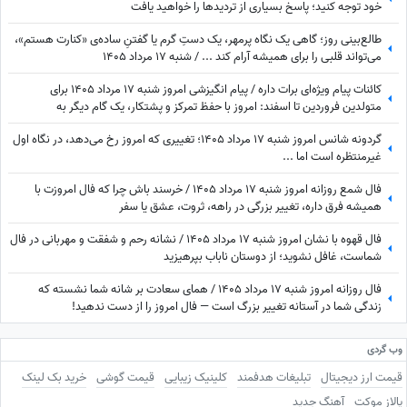
خود توجه کنید؛ پاسخ بسیاری از تردیدها را خواهید یافت
طالع‌بینی روز؛ گاهی یک نگاه پرمهر، یک دستِ گرم یا گفتنِ ساده‌ی «کنارت هستم»،
می‌تواند قلبی را برای همیشه آرام کند ... / شنبه 17 مرداد 1405
کائنات پیام ویژه‌ای برات داره / پیام انگیزشی امروز شنبه 17 مرداد 1405 برای
متولدین فروردین تا اسفند: امروز با حفظ تمرکز و پشتکار، یک گام دیگر به
خواسته‌هایتان نزدیک می‌شوید + ویدئو
گردونه شانس امروز شنبه 17 مرداد 1405؛ تغییری که امروز رخ می‌دهد، در نگاه اول
غیرمنتظره است اما ...
فال شمع روزانه امروز شنبه 17 مرداد 1405 / خرسند باش چرا که فال امروزت با
همیشه فرق داره، تغییر بزرگی در راهه، ثروت، عشق یا سفر
فال قهوه با نشان امروز شنبه 17 مرداد 1405 / نشانه رحم و شفقت و مهربانی در فال
شماست، غافل نشوید؛ از دوستان ناباب بپرهیزید
فال روزانه امروز شنبه 17 مرداد 1405 / همای سعادت بر شانه شما نشسته که
زندگی شما در آستانه تغییر بزرگ است — فال امروز را از دست ندهید!
وب گردی
قیمت ارز دیجیتال
تبلیغات هدفمند
کلینیک زیبایی
قیمت گوشی
خرید بک لینک
پالاز موکت
آهنگ جدید