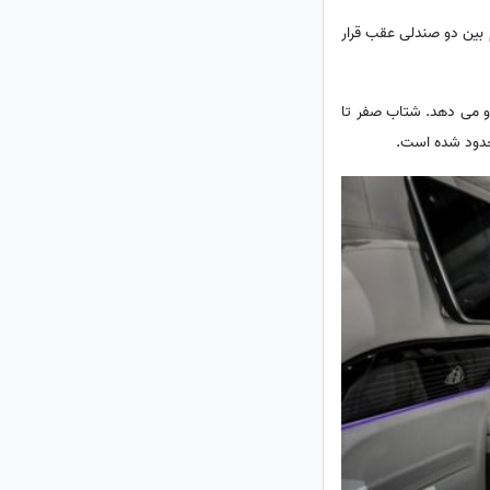
 بین دو صندلی عقب قرار
لکتریکی کوچک 22 اسب بخاری به ماشین نیرو می دهد. شتاب صفر تا