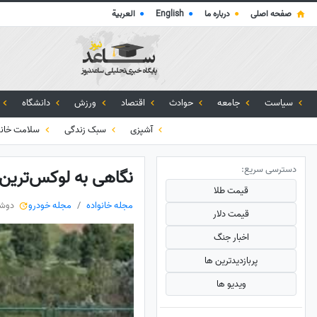
صفحه اصلی
●
درباره ما
●
English
●
العربية
سیاست
جامعه
حوادث
اقتصاد
ورزش
دانشگاه
آشپزی
سبک زندگی
سلامت خانو
دسترسی سریع:
نگاهی به لوکس‌ترین
قیمت طلا
مجله خانواده
مجله خودرو
دوشنبه، 25 خ
قیمت دلار
اخبار جنگ
پربازدید‌ترین ها
ویدیو ها