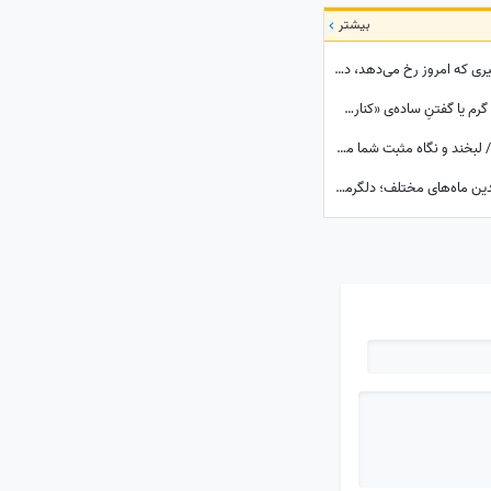
بیشتر
گردونه شانس امروز شنبه 17 مرداد 1405؛ تغییری که امروز رخ می‌دهد، در نگاه اول غیرمنتظره است اما ...
طالع‌بینی روز؛ گاهی یک نگاه پرمهر، یک دستِ گرم یا گفتنِ ساده‌ی «کنارت هستم»، می‌تواند قلبی را برای همیشه آرام کند ... / شنبه 17 مرداد 1405
تعبیر خواب روزانه امروز جمعه 16 مرداد 1405 / لبخند و نگاه مثبت شما می‌تواند حال خودتان و اطرافیانتان را بهتر کند
دعای امروز پنج‌شنبه 15 مرداد 1405 برای متولدین ماه‌های مختلف؛ دلگرمی‌ای برای هر کس که در آرزوها و نیازهای زندگی مانده است