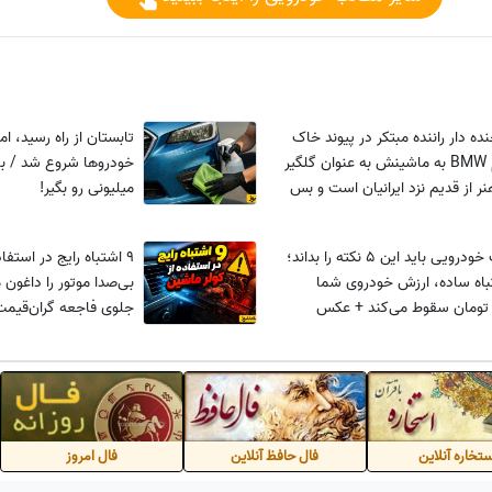
ه دار راننده مبتکر در پیوند خاک
تابستان از راه رسید، ا
انداز با آرم BMW به ماشینش به عنوان گلگیر
خودروها شروع شد / با 
نر از قدیم نزد ایرانیان است و بس
میلیونی رو بگیر!
هر صاحب خودرویی باید این 5 نکته را بداند؛
9 اشتباه رایج در استفا
باه ساده، ارزش خودروی شما
بی‌صدا موتور را داغون م
 تومان سقوط می‌کند + عکس
جلوی فاجعه گران‌قیمت 
تخاره آنلاین
فال حافظ آنلاین
فال امروز