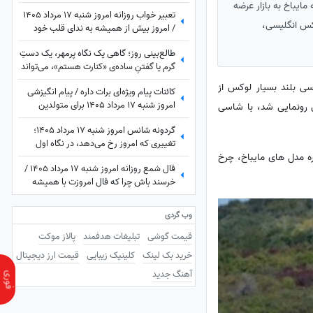
شکرگزاری آغاز کن؛ شاید امروز بهترین خبر در
ایباخ به بازار عرضه
تعبیر خواب روزانه امروز شنبه 17 مرداد 1405
انتظارت باشد
کس انگلیسی،
/ امروز بیش از همیشه به ندای قلب خود
توجه کنید؛ پاسخ بسیاری از تردیدها را خواهید
طالع‌بینی روز؛ گاهی یک نگاه پرمهر، یک دستِ
یافت
گرم یا گفتنِ ساده‌ی «کنارت هستم»، می‌تواند
قلبی را برای همیشه آرام کند ... / شنبه 17
ی بلند بسیار لوکس از
کائنات پیام ویژه‌ای برات داره / پیام انگیزشی
مرداد 1405
امروز شنبه 17 مرداد 1405 برای متولدین
ن رونمایی شد، با شاسی
فروردین تا اسفند: امروز با حفظ تمرکز و
گردونه شانس امروز شنبه 17 مرداد 1405؛
پشتکار، یک گام دیگر به خواسته‌هایتان نزدیک
تغییری که امروز رخ می‌دهد، در نگاه اول
می‌شوید + ویدئو
شین با جلوپنجره مدل های مایباخ، چرخ
غیرمنتظره است اما ...
فال شمع روزانه امروز شنبه 17 مرداد 1405 /
خرسند باش چرا که فال امروزت با همیشه
فرق داره، تغییر بزرگی در راهه، ثروت، عشق یا
سفر
وب گردی
قیمت گوشی
تبلیغات هدفمند
پالاز موکت
خرید بک لینک
کلینیک زیبایی
قیمت ارز دیجیتال
آهنگ جدید