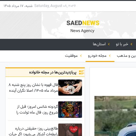
Saturday, August 08, 2026
شنبه، 17 مرداد 1405
خبر با تو
استان‌ها
ن و مذهب
مجله خودرو
موفقیت
پربازدید‌ترین‌ها در مجله خانواده
فال قهوه با نشان روز پنج شنبه 8
مرداد ماه 1405/ اصلا نگران آینده
نباشید که خیمه در فالتان تامین
مالی است و افزایش مال و نعمت
گردونه شانس امروز؛ قبل از
شروع روز، فال ماه تولدت را
بخوان؛ شاید امروز روز
سرنوشت‌سازی باشد
طالع‌بینی روز؛ حقیقتی درباره
رابطه‌ات آشکار می‌شود؛ اگر جرأت