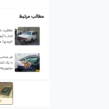
مطالب مرتبط
خلاقیت خند
+ویدیو/ ه
😂
با یک اشت
میلیون‌ها
اس