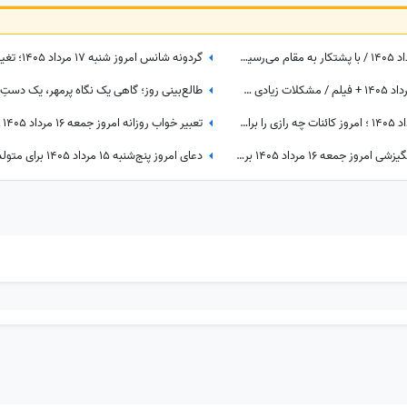
فال قهوه با نشان امروز جمعه 16 مرداد 1405 / با پشتکار به مقام می‌رسید، از حیله دوستان خود را پنهان کنید
فال حافظ با تفسیر امروز جمعه 16 مرداد 1405 + فیلم / مشکلات زیادی سر راه تان وجود دارد اما ...
گردونه شانس امروز پنج‌شنبه 15 مرداد 1405 ؛ امروز کائنات چه رازی را برای ماه تولد تو فاش کرده؟
کائنات پیام ویژه‌ای برات داره / پیام انگیزشی امروز جمعه 16 مرداد 1405 برای متولدین فروردین تا اسفند: امروز زمان درخشیدن توست + ویدئو