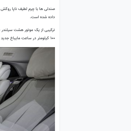
صندلی ها با چرم لطیف ناپا روکش ش
داده شده است.
100 کیلومتر در ساعت مایباخ جدید 4.9 ثانیه است و حداکثر سرعتش به صورت الکترونیکی به 250 کیلومتر در ساعت محدود شده است.