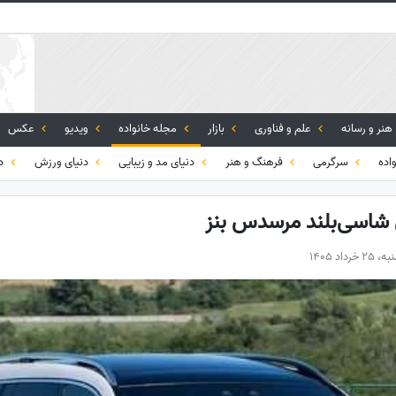
هنر و رسانه
علم و فناوری
بازار
مجله خانواده
ویدیو
عکس
اده
سرگرمی
فرهنگ و هنر
دنیای مد و زیبایی
دنیای ورزش
دی
 شاسی‌بلند مرسدس بنز
رداد 1405