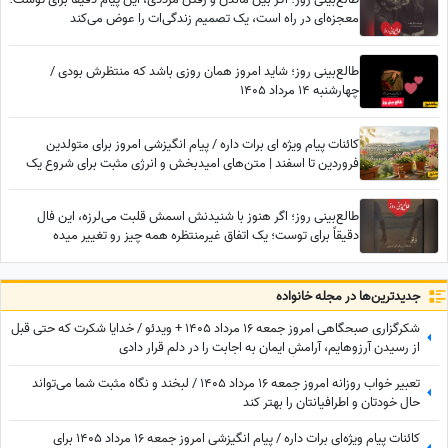
معجزه‌ای در راه است، یک تصمیم زندگی‌ات را عوض می‌کند
طالع‌بینی روز؛ شاید امروز همان روزی باشد که منتظرش بودی /
چهارشنبه 14 مرداد 1405
کائنات پیام ویژه ای برات داره / پیام انگیزشی امروز برای متولدین
فروردین تا اسفند | متن‌های امیدبخش و انرژی مثبت برای شروع یک
روز عالی / پیام انگیزشی امروز جمعه 9 مرداد 1405 + ویدئو
طالع‌بینی روز؛ اگر هنوز با شنیدنش اسمش قلبت می‌لرزه، این فال
دقیقاً برای توست؛ یک اتفاق غیرمنتظره همه چیز رو تغییر میده
جدید‌ترین‌ها در مجله خانواده
شکرگزاری صبحگاهی امروز جمعه 16 مرداد 1405 + ویدئو / خدایا شکرت که حتی قبل
از رسیدن آرزوهایم، آرامشِ ایمان به اجابت را در دلم قرار دادی
تعبیر خواب روزانه امروز جمعه 16 مرداد 1405 / لبخند و نگاه مثبت شما می‌تواند
حال خودتان و اطرافیانتان را بهتر کند
کائنات پیام ویژه‌ای برات داره / پیام انگیزشی امروز جمعه 16 مرداد 1405 برای