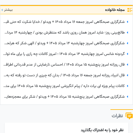
مجله خانواده
بیشتر
شکرگزاری صبحگاهی امروز جمعه 16 مرداد 1405 + ویدئو / خدایا شکرت که حتی قبل از رسیدن آرزوهایم، آرامشِ ایمان به اجابت را در دلم قرار دادی
طالع‌بینی روز؛ شاید امروز همان روزی باشد که منتظرش بودی / چهارشنبه 14 مرداد 1405
شکرگزاری صبحگاهی امروز چهارشنبه 14 مرداد 1405 + ویدئو / الهی شکر که هرلحظه هوامو داشتی؛ حتی لحظاتی که خودم خودمو فراموش کرده بودم
گردونه شانس امروز چهارشنبه 14 مرداد 1405 ؛ امروز کائنات چه رازی را برای ماه تولد تو فاش کرده؟
فال روزانه امروز پنج‌شنبه 15 مرداد 1405 / احساس نارضایتی از عدم قدردانی اطرافیان، امری طبیعی است، اما ...
فال انبیاء روزانه امروز جمعه 16 مرداد 1405 / بدان که چیزی از دست تو رفته که به سبب آن غم و اندوه می‌خوری، اما ...
کائنات پیام ویژه ای برات داره / پیام انگیزشی امروز پنج‌شنبه 15 مرداد 1405 برای متولدین فروردین تا اسفند: هرگز، هرگز تسلیم نشو + ویدئو
شکرگزاری صبحگاهی امروز پنج‌شنبه 15 مرداد 1405 + ویدئو / شکر برای معجزه‌هایی که دیدم، برای نعمت‌هایی که هنوز ندیده‌ام، و برای آرزوهایی که همین حالا در مسیر رسیدن به من هستند
نظرات
نظر خود را به اشتراک بگذارید