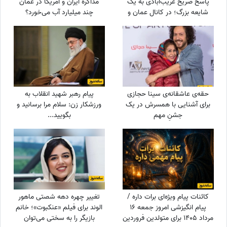
پاسخ صریح غریب‌آبادی به یک
مذاکره ایران و آمریکا در عمان
شایعه بزرگ؛ در کانال عمان و
چند میلیارد آب می‌خورد؟
پشت‌پرده تنگه هرمز چه می‌گذرد؟
حقه‌ی عاشقانه‌ی سینا حجازی
پیام رهبر شهید انقلاب به
برای آشنایی با همسرش در یک
ورزشکار زن: سلام مرا برسانید و
جشنِ مهم
بگویید...
کائنات پیام ویژه‌ای برات داره /
تغییر چهره دهه شصتی ماهور
پیام انگیزشی امروز جمعه 16
الوند برای فیلم «عنکبوت»؛ خانم
مرداد 1405 برای متولدین فروردین
بازیگر را به سختی می‌توان