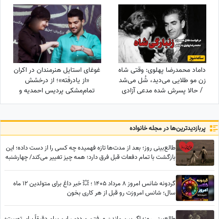
تا اسفند: امروز زمان درخشیدن
شناخت + عکس
توست + ویدئو
داماد محمدرضا پهلوی: وقتی شاه
غوغای استایل هنرمندان در اکران
زن مو طلایی می‌دید، شُل می‌شد
«از یادرفته»؛ از درخشش
/ حالا پسرش شده مدعی آزادی
تمام‌مشکی پردیس احمدیه و
زنان!!!
آزیتا حاجیان تا تیپ اسپورت
سینا مهراد و مجید مظفری
پربازدید‌ترین‌ها در مجله خانواده
طالع‌بینی روز؛ بعد از مدت‌ها تازه فهمیده چه کسی را از دست داده؛ این
بازگشت با تمام دفعات قبل فرق دارد؛ همه چیز تغییر می‌کند/ چهارشنبه
7 مرداد 1405
گردونه شانس امروز 8 مرداد 1405 ؛ 💥 خبر داغ برای متولدین 12 ماه
سال؛ شانس امروزت رو قبل از هر کاری بخون
طالع‌بینی روز؛ اگر بین ماندن و رفتن مرددی، این پیام دقیقاً برای توست؛