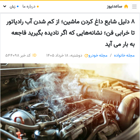
ساعدنیوز
●
درباره ما
●
8 دلیل شایع داغ کردن ماشین؛ از کم شدن آب رادیاتور
تا خرابی فن؛ نشانه‌هایی که اگر نادیده بگیرید فاجعه
به بار می آید
مجله خانواده
مجله خودرو
دوشنبه، 18 خرداد 1405
ID
کد خبر 544098