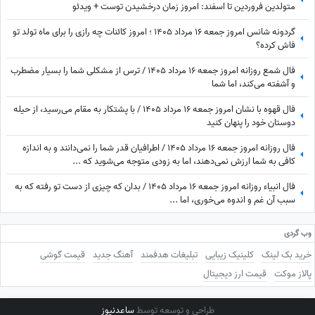
متولدین فروردین تا اسفند: امروز زمان درخشیدن توست + ویدئو
گردونه شانس امروز جمعه 16 مرداد 1405 ؛ امروز کائنات چه رازی را برای ماه تولد تو
فاش کرده؟
فال شمع روزانه امروز جمعه 16 مرداد 1405 / ترس از مشکلی شما را بسیار مضطرب
و آشفته می‌کند، اما شما
فال قهوه با نشان امروز جمعه 16 مرداد 1405 / با پشتکار به مقام می‌رسید، از حیله
دوستان خود را پنهان کنید
فال روزانه امروز جمعه 16 مرداد 1405 / اطرافیان قدر شما را نمی‌دانند و به اندازه
کافی به شما ارزش نمی‌دهند، اما به زودی متوجه می‌شوید که ...
فال انبیاء روزانه امروز جمعه 16 مرداد 1405 / بدان که چیزی از دست تو رفته که به
سبب آن غم و اندوه می‌خوری، اما ...
وب گردی
خرید بک لینک
کلینیک زیبایی
تبلیغات هدفمند
آهنگ جدید
قیمت گوشی
پالاز موکت
قیمت ارز دیجیتال
طراحی و توسعه توسط
ساعدنیوز