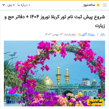
ساعدنیوز
●
درباره ما
●
شروع پیش ثبت نام تور کربلا نوروز 1404 + دفاتر حج و
زیارت
بازار
رپورتاژ آگهی
چهارشنبه، 03 بهمن 1403