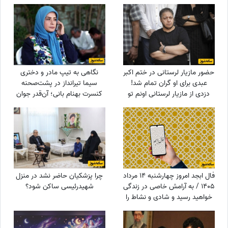
دیگران کرد، اکنون بی‌مهری
می‌بیند!»
حضور مازیار لرستانی در ختم اکبر
نگاهی به تیپ مادر و دختری
عبدی برای او گران تمام شد!
سیما تیرانداز در پشت‌صحنه
دزدی از مازیار لرستانی اونم تو
کنسرت بهنام بانی؛ آن‌قدر جوان
روز روشن!
که همه گفتند خواهرش است! +
عکس
فال ابجد امروز چهارشنبه 14 مرداد
چرا پزشکیان حاضر نشد در منزل
1405 / به آرامش خاصی در زندگی
شهیدرئیسی ساکن شود؟
خواهید رسید و شادی و نشاط را
در آینده به دست می‌آورید