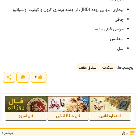
عفونت‌ها
بیماری التهابی روده (IBD)، از جمله بیماری کرون و کولیت اولسراتیو
چاقی
جراحی قبلی مقعد
سفلیس
سل
برچسب‌ها:
سلامت
شقاق مقعد
2
استخاره آنلاین
فال حافظ آنلاین
فال امروز
بازار
بیشتر