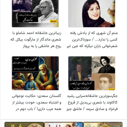
منم آن شهری که از یادش رفته
زیباترین عاشقانه‌ احمد شاملو با
کسی را ندارد... / سوزناک‌ترین
شعری ماندگار از مارگوت بیکل که
شعرخوانی باران نیکراه که عین تیر
روح هر عاشقی را به پرواز
در قلب آدمی زخم میزند؛ آنکه
درمی‌آورد / مگه میشه این
می‌بوسد لبت‌ را با غمت بیگانه
شاهکارو شنید و عاشق نشد+
باشد+ ویدئو
ویدئو
جگرسوزترین عاشقانه‌سرایی رشید
گلستان سعدی: حکایت نوجوانی
کاکاوند با شعری بی‌بدیل از فروغ
و اشتباه سعدی، خودت بیشتر از
فرخزاد و صادق سرمد / عاشق جیز
همه عیب داری! / باب دوم در
معشوق چیزی نمیبینه / نگاه من،
اخلاق درویشان حکایت شماره 7
در نی‌نی چشمان تو خود را ویران
+ فایل صوتی و نسخه‌های قدیمی