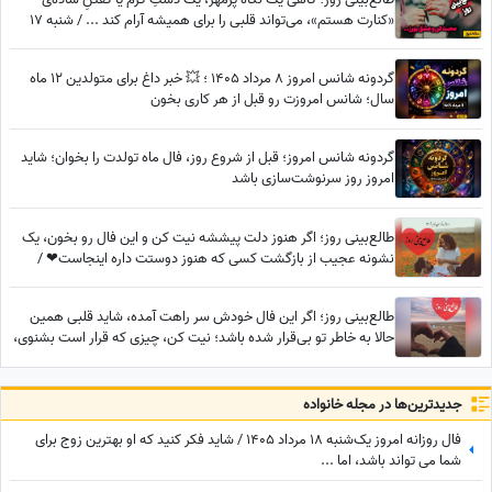
«کنارت هستم»، می‌تواند قلبی را برای همیشه آرام کند ... / شنبه 17
مرداد 1405
گردونه شانس امروز 8 مرداد 1405 ؛ 💥 خبر داغ برای متولدین 12 ماه
سال؛ شانس امروزت رو قبل از هر کاری بخون
گردونه شانس امروز؛ قبل از شروع روز، فال ماه تولدت را بخوان؛ شاید
امروز روز سرنوشت‌سازی باشد
طالع‌بینی روز؛ اگر هنوز دلت پیششه نیت کن و این فال رو بخون، یک
نشونه عجیب از بازگشت کسی که هنوز دوستت داره اینجاست❤ /
سه‌شنبه 6 مرداد 1405
طالع‌بینی روز؛ اگر این فال خودش سر راهت آمده، شاید قلبی همین
حالا به خاطر تو بی‌قرار شده باشد؛ نیت کن، چیزی که قرار است بشنوی،
اشکت را در می‌آورد / پنج‌شنبه 8 مرداد 1405
جدید‌ترین‌ها در مجله خانواده
فال روزانه امروز یک‌شنبه 18 مرداد 1405 / شاید فکر کنید که او بهترین زوج برای
شما می تواند باشد، اما ...