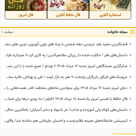
میسازد
استخاره آنلاین
فال حافظ آنلاین
فال امروز
مجله خانواده
بیشتر
قشنگترین سفره عقد عروسی دهه شصتی با پنبه های توپی آویزون، توری های سفید و صورتی، آینه و شمعدون طلایی و کیک با دیزاین مخصوص همون روزا
داستان‌های طنز / حکایت خنده دار زیرکی ملانصرالدین؛ یه کاری کرد تا عمردارند فراموش نکنند 😂+ ویدئو
شکرگزاری صبحگاهی امروز شنبه 17 مرداد 1405 + ویدئو / صبح شنبه را با این جملات شکرگزاری آغاز کن؛ شاید امروز بهترین خبر در انتظارت باشد
عروسک‌های فیگور بازیگران پایتخت 7 هم به بازار اومد / نقی و بهتاش عالیه مخصوصا با اون موز و پیانو و شهاب سنگ کنارش 😂+ ویدئو
دعای امروز شنبه 17 مرداد 1405 برای متولدین ماه‌های مختلف؛ قدر نعمت‌هایی را که در زندگی‌ات داری بدان؛ گاهی بزرگ‌ترین داشته‌ها، همان چیزهایی هستند که به آن‌ها عادت کرده‌ایم.
فال حافظ با تفسیر امروز یک‌شنبه 18 مرداد 1405 +فیلم / به زودی درها برای شما باز می شود و به مقصود خود می رسید اما این ممکن است ...
داستان‌های کوتاه ولی آموزنده و جذاب/ خر باسواد و دختر آسیابان؛ باحالترین حکایت مرزبان نامه
انیمیشن عاشقانه‌های نعیمه نظام‌دوست و احسان علیخانی هم ساخته شد/ وااای از دست نعیمه و خنده‌هاش🤣