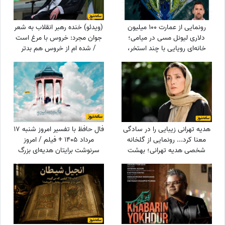
رونمایی از عمارت 100 میلیون
(ویدئو) خنده رهبر انقلاب به شعر
دلاری لیونل مسی در میامی؛
جوان مجرد: خروس با مرغ است
خانه‌ای رویایی با چند استخر،
/ شده ام از خروس هم بدتر
سینمای خانگی و گاراژ بزرگ!
هدیه تهرانی زیبایی را در سادگی
فال حافظ با تفسیر امروز شنبه 17
معنا کرد... رونمایی از گلخانه
مرداد 1405 + فیلم / امروز
شخصی هدیه تهرانی؛ بهشت
سرنوشت برایتان هدیه‌ای بزرگ
شمعدانی‌های رنگی خانم بازیگر
کنار گذاشته؛ شادی و موفقیت
همه را شگفت‌زده کرد!
خیلی زود درِ خانه‌تان را می‌زنند!