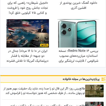
دانلود آهنگ خبرین یوخدور از
«انجیل شیطان»؛ راهبی که برای
افشین آذری
نجات جانش روح خود را فروخت
و کتابی 75 کیلویی خلق کرد!
بررسی Redmi Note 14؛ نسخه
ایران در 10 تا 16 مرداد| جدال در
استاندارد میان‌رده‌های محبوب
دو جبهه؛ از مقابله با فشار
شیائومی / قابلیت لرزشگیر برای
دیپلماتیک آمریکا تا تلاش فشرده
دوربین اصلی شیائومی
دولت برای حل ناترازی برق
پربازدید‌ترین‌ها در مجله خانواده
طالع‌بینی روز؛ اگر این فال تو را صدا زده، شاید یک حقیقت مهم هنوز از
تو پنهان مانده...از طرف شخصی که هنوز نتوانسته تو را فراموش کند
طالع‌بینی روز؛ گاهی یک نگاه پرمهر، یک دستِ گرم یا گفتنِ ساده‌ی