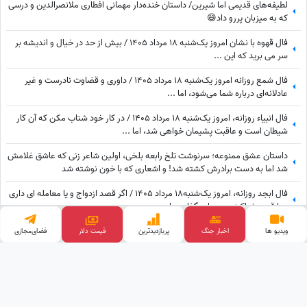
لطیفه‌های قدیمی اما شیرین/ داستان خنده‌دار مهمانی افطاری ملانصرالدین و درسی
که به میزبان پررو داد😄
فال قهوه با نشان امروز یک‌شنبه 18 مرداد 1405 / بیش از حد در خیال و اندیشه بر
سر می برید که این ...
فال شمع روزانه امروز یک‌شنبه 18 مرداد 1405 / داوری و قضاوت نادرست و غیر
عادلانه‌ای درباره شما می‌شود، اما ...
فال انبیاء روزانه، امروز یک‌شنبه 18 مرداد 1405 / در کار خود شتاب مکن که آن کار
شیطان است و عاقبت پشیمان خواهی شد، اما ...
داستان عشق ممنوعه؛ سرنوشت تلخ رابعه بلخی، اولین شاعر زنی که عاشق غلامش
شد اما به دست برادرش کشته شد! و اشعاری که با خون نوشته شد
فال ابجد روزانه، امروز یک‌شنبه18 مرداد 1405 / اگر قصد ازدواج و یا معامله ای داری
و یا قصد شراکت و سرمایه گذاری داری ...
فال حافظ با تفسیر امروز یک‌شنبه 18 مرداد 1405 +فیلم / به زودی درها برای شما باز
ویدیو ها
اخبار جنگ
پربازدید‌ترین
قیمت طلا
فضای‌مجازی
می شود و به مقصود خود می رسید اما این ممکن است ...
وب گردی
پالاز موکت
آهنگ جدید
قیمت گوشی
قیمت ارز دیجیتال
تبلیغات هدفمند