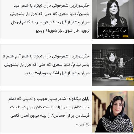
جگرسوزترین شعرخوانی باران نیکراه با شعر امید
یاسین/ تنها شعری که حتی اگه هزار بار بشنویش
هربار بیشتر از قبل به فکر فرو میری/ گفتم ای دل
نروی، خار شوی، زار شوی!+ ویدیو
جگرسوزترین شعرخوانی باران نیکراه با شعر آدم شیم از
یاسر بینام/ تنها شعری که حتی اگه هزار بار بشنویش
هربار بیشتر از قبل اشکتو درمیاره+ ویدیو
باران نیکخواه؛ شاعر بسیار عجیب و اصیلی که تمام
خانواده‌اش را در زلزله ازدست دادن برام دو تا بیت
فرستادن پر از احساس/ از پیله بیرون آمدن گاهی
رهایی ..