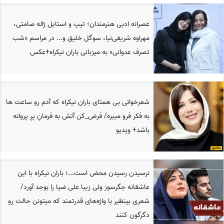
عصرانه ادبی هنرمندان؛ تیپ و استایل ژاله صامتی،
مهراوه شریفی‌نیا، سوگل خلیق و... در مراسم «شب
تصرف عدوانی» به میزبانی باران نیکراه+عکس
شعرخوانی بی همتای باران نیکراه که آدم رو ساعت ها
به فکر فرو میبره/ فرض_کن آتش به فرمانِ پرِ پروانه
باشد+ ویدیو
نرسیدن رسیدن محض است...؛ باران نیکراه با این
عاشقانه جگرسوز ولی زیبا علی ضیا را بوجد آورد/
شعری بینظیر با واژه‌های قدرتمند که میتونن حالت رو
دگرگون کنند