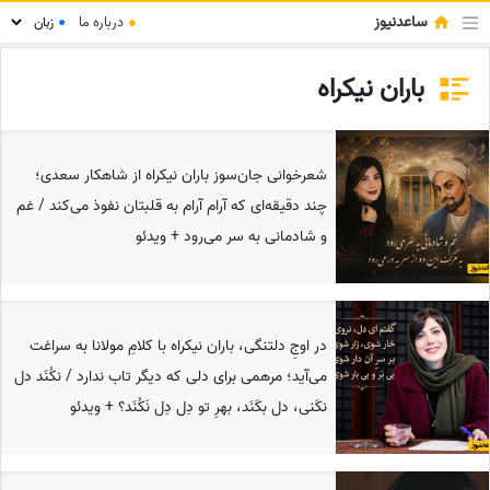
ساعدنیوز
●
درباره ما
●
باران نیکراه
شعرخوانی جان‌سوز باران نیکراه از شاهکار سعدی؛
چند دقیقه‌ای که آرام آرام به قلبتان نفوذ می‌کند / غم
و شادمانی به سر می‌رود + ویدئو
در اوجِ دلتنگی، باران نیکراه با کلامِ مولانا به سراغت
می‌آید؛ مرهمی برای دلی که دیگر تاب ندارد / نکُنَد دل
نکَنی، دل بکَنَد، بهرِ تو دِل دِل نَکُنَد؟ + ویدئو