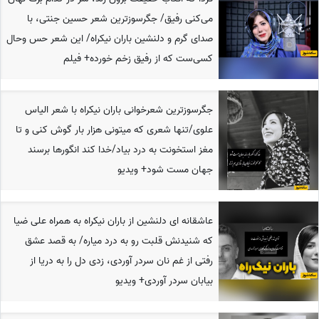
می‌کنی رفیق/ جگرسوزترین شعر حسین جنتی، با
صدای گرم و دلنشین باران نیکراه/ این شعر حس وحال
کسی‌ست که از رفیق زخم خورده+ فیلم
جگرسوزترین شعرخوانی باران نیکراه با شعر الیاس
علوی/تنها شعری که میتونی هزار بار گوش کنی و تا
مغز استخونت به درد بیاد/خدا کند انگورها برسند
جهان مست شود+ ویدیو
عاشقانه ای دلنشین از باران نیکراه به همراه علی ضیا
که شنیدنش قلبت رو به درد میاره/ به قصد عشق
رفتی از غم نان سردر آوردی، زدی دل را به دریا از
بیابان سردر آوردی+ ویدیو