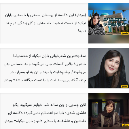
(ویدئو) این دکلمه از بوستان سعدی را با صدای باران
نیکراه از دست ندهید؛ خلاصه‌ای از کل زندگی در چند
ثانیه!
متفاوت‌ترین شعرخوانی باران نیکراه از محمدرضا
طاهری/ وقتی کلمات جان می‌گیرند و به احساس بدل
می‌شوند/ چشم‌هایت را ببند و تن به او بسپار، هر
چند، آنکه می‌بوسد لبت‌ را با غمت بیگانه باشد+ ویدئو
الان چندین و چن ساله شبا خوابم نمیگیره، نِگـو
عاشـق شـدی؛ بابا مـو اعصـابُم نمـی‌گیـره/ دکلمه ای
دلنشین و عاشقانه با صدای دلنواز باران نیکراه+ ویدئو