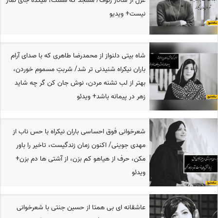
غزل از ساناز رئوف/ مسجد که هست، میکده جای نماز
نیست+ ویدیو
شاه بیتی دلنواز از محمدرضا طاهری که با صدای آرام
باران نیکراه شنیدنی تر شد/ شربتِ مسموم خوردن،
بهتر از لب تشنه مردن، نوش جان کن گر چه شاید
زهر در پیمانه باشد+ ویدئو
شعرخوانی فوق احساسی باران نیکراه با حس ناب از
مهدی جوینی/ اکنون زمان زندگیست، تاخیر را باور
مکن، حرف از هیاهو کم بزن، از آشتی ها دم بزن+
ویدئو
عاشقانه ای بی همتا از حسین جنتی با شعرخوانی