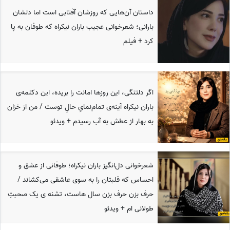
داستان آن‌هایی که روزشان آفتابی است اما دلشان
بارانی؛ شعرخوانی عجیب باران نیکراه که طوفان به پا
کرد + فیلم
اگر دلتنگی، این روزها امانت را بریده، این دکلمه‌ی
باران نیکراه آینه‌ی تمام‌نمایِ حالِ توست / من از خزان
به بهار از عطش به آب رسیدم + ویدئو
شعرخوانی دل‌انگیز باران نیکراه؛ طوفانی از عشق و
احساس که قلبتان را به سوی عاشقی می‌کشاند /
حرف بزن حرف بزن سال هاست، تشنه ی یک صحبتِ
طولانی ام + ویدئو