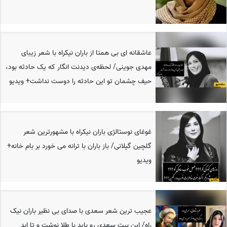
عاشقانه ای بی همتا از باران نیکراه با شعر زیبای
مهدی جوینی/ لحظه‌ی دیدنت انگار که یک حادثه بود،
حیف چشمان تو این حادثه را دوست نداشت+ ویدیو
غوغای نوستالژی باران نیکراه با مشهورترین شعر
گلچین گیلانی/ باز باران با ترانه می خورد بر بام خانه+
ویدیو
عجیب ترین شعر سعدی با صدای بی نظیر باران نیک
راه/ این بیت سعدی رو باید با طلا نوشت و تا ابد