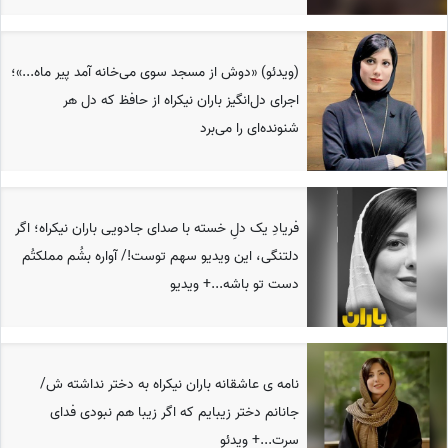
(ویدئو) «دوش از مسجد سوی می‌خانه آمد پیر ماه...»؛
اجرای دل‌انگیز باران نیکراه از حافظ که دل هر
شنونده‌ای را می‌برد
فریادِ یک دلِ خسته با صدای جادویی باران نیکراه؛ اگر
دلتنگی، این ویدیو سهم توست!/ آواره بشُم مملکتُم
دست تو باشه...+ ویدیو
نامه ی عاشقانه باران نیکراه به دختر نداشته ش/
جانانم دختر زیبایم که اگر زیبا هم نبودی فدای
سرت...+ ویدئو