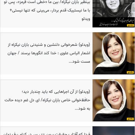
بینظیر باران نیکراه/ بین ما «خطی است قرمز»، پس تو
با ما نیستییک قدم بردار، می‌بینی که تنها نیستی+
ویدئو
(ویدئو) شعرخوانی دلنشین و شنیدنی باران نیکراه از
اشعار الیاس علوی : خدا کند انگورها برسند / جهان
مست شود...
(ویدئو) از آن اجراهایی که باید چندبار دید؛
حافظ‌خوانی خاص باران نیکراه/ ای دل غم دیده حالت
به شود...
فردا که آفتاب حقیقت برون زند، سر در کدام برف نهان