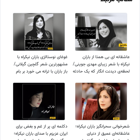
عاشقانه ای بی همتا از باران
غوغای نوستالژی باران نیکراه با
نیکراه با شعر زیبای مهدی جوینی/
مشهورترین شعر گلچین گیلانی/
لحظه‌ی دیدنت انگار که یک حادثه
باز باران با ترانه می خورد بر بام
بود، حیف چشمان تو این حادثه را
خانه+ ویدیو
دوست نداشت+ ویدیو
شعرخوانی سحرانگیز باران نیکراه؛
دکلمه ای پر از غم و بغض برای
عاشقانه‌ای عمیق از دنیای
ایران عزیزم با صدای باران نیکراه؛