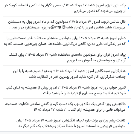
پاکسازی انرژی امروز شنبه 17 مرداد 1405 / بعضی نگرانی‌ها با کمی فاصله، کوچک‌تر
از چیزی می‌شوند که تصور می‌کردی
فال شانس ثروت امروز 17 مرداد 1405؛ متولدین کدام ماه امروز پول به دستشان
می‌رسد؟ شاید شانس امروز با تو یار باشه😍💲💸💰واریزی غیرمنتظره در راهه...
دعای امروز شنبه 17 مرداد 1405 برای متولدین ماه‌های مختلف؛ قدر نعمت‌هایی را
که در زندگی‌ات داری بدان؛ گاهی بزرگ‌ترین داشته‌ها، همان چیزهایی هستند که به
آن‌ها عادت کرده‌ایم.
پیام امروز قرآن برای متولدین ماه‌های مختلف؛ شنبه 17 مرداد 1405 / برای کشف
آرامش و خوشبختی به آغوش خدا برویم
شکرگزاری صبحگاهی امروز شنبه 17 مرداد 1405 + ویدئو / صبح شنبه را با این
جملات شکرگزاری آغاز کن؛ شاید امروز بهترین خبر در انتظارت باشد
تعبیر خواب روزانه امروز شنبه 17 مرداد 1405 / امروز بیش از همیشه به ندای قلب
خود توجه کنید؛ پاسخ بسیاری از تردیدها را خواهید یافت
طالع‌بینی روز؛ گاهی یک نگاه پرمهر، یک دستِ گرم یا گفتنِ ساده‌ی «کنارت هستم»،
می‌تواند قلبی را برای همیشه آرام کند ... / شنبه 17 مرداد 1405
کائنات پیام ویژه‌ای برات داره / پیام انگیزشی امروز شنبه 17 مرداد 1405 برای
متولدین فروردین تا اسفند: امروز با حفظ تمرکز و پشتکار، یک گام دیگر به
خواسته‌هایتان نزدیک می‌شوید + ویدئو