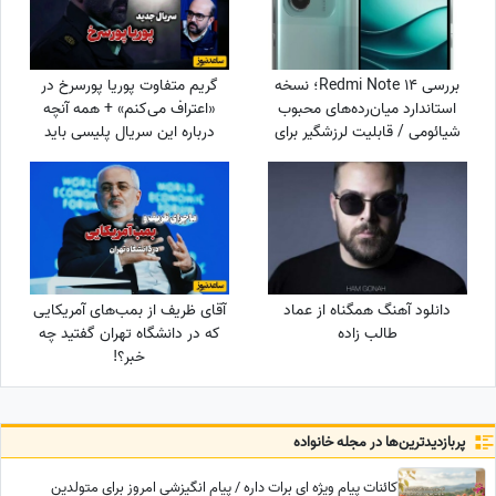
بررسی Redmi Note 14؛ نسخه
گریم متفاوت پوریا پورسرخ در
استاندارد میان‌رده‌های محبوب
«اعتراف می‌کنم» + همه آنچه
شیائومی / قابلیت لرزشگیر برای
درباره این سریال پلیسی باید
دوربین اصلی شیائومی
بدانید
دانلود آهنگ همگناه از عماد
آقای ظریف از بمب‌های آمریکایی
طالب زاده
که در دانشگاه تهران گفتید چه
خبر؟!
پربازدید‌ترین‌ها در مجله خانواده
کائنات پیام ویژه ای برات داره / پیام انگیزشی امروز برای متولدین