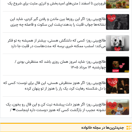
فروردین تا اسفند | متن‌های امیدبخش و انرژی مثبت برای شروع یک
روز عالی / پیام انگیزشی امروز جمعه 9 مرداد 1405 + ویدئو
طالع‌بینی روز؛ اگر این روزها بین ماندن و رفتن گیر کردی، شاید این
نشانه‌ها جواب قلبت را بدهند؛پشت این سکوت و فاصله چه چیزی
پنهان شده؟
طالع‌بینی روز؛ کسی که دلتنگش هستی، بیشتر از همیشه به تو فکر
می‌کند؛ امشب ممکنه خبری برسه که مدت‌هاست در قلبت جا دارد
طالع‌بینی روز؛ شاید امروز همان روزی باشد که منتظرش بودی /
چهارشنبه 14 مرداد 1405
طالع‌بینی روز؛ اگر هنوز منتظرش هستی، این فال برای توست؛ کسی که
با دل شکسته رهایت کرد، یک راز را هنوز از تو پنهان کرده
طالع‌بینی روز؛ اگر هنوز دلت پیششه نیت کن و این فال رو بخون، یک
نشونه عجیب از بازگشت کسی که هنوز دوستت داره اینجاست❤ /
سه‌شنبه 6 مرداد 1405
جدید‌ترین‌ها در مجله خانواده