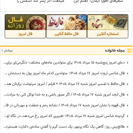
شعرهای اهورا ایمان: گفتم این
میگفت اگر پسر شد اسمش را
آغاز پایان ندارد/ عشق اگر عشق
میگذارم آرن، بخاطر ایران...+
است آسان ندارد + ویدئو
ویدئو
استخاره آنلاین
فال حافظ آنلاین
فال امروز
مجله خانواده
بیشتر
دعای امروز پنج‌شنبه 15 مرداد 1405 برای متولدین ماه‌های مختلف؛ دلگرمی‌ای برای هر کس که در آرزوها و نیازهای زندگی مانده است
فال شانس ثروت امروز 17 مرداد 1405؛ متولدین کدام ماه امروز پول به دستشان می‌رسد؟ شاید شانس امروز با تو یار باشه😍💲💸💰واریزی غیرمنتظره در راهه...
فال حافظ با تفسیر امروز شنبه 17 مرداد 1405 + فیلم / امروز سرنوشت برایتان هدیه‌ای بزرگ کنار گذاشته؛ شادی و موفقیت خیلی زود درِ خانه‌تان را می‌زنند!
فال ابجد امروز شنبه 17 مرداد 1405 / اگر صبور باشی و به خدا توکل کنی به مرادت خواهی رسید
فال قهوه با نشان امروز شنبه 17 مرداد 1405 / نشانه رحم و شفقت و مهربانی در فال شماست، غافل نشوید؛ از دوستان ناباب بپرهیزید
گردونه شانس امروز شنبه 17 مرداد 1405؛ تغییری که امروز رخ می‌دهد، در نگاه اول غیرمنتظره است اما ...
طالع‌بینی روز؛ گاهی یک نگاه پرمهر، یک دستِ گرم یا گفتنِ ساده‌ی «کنارت هستم»، می‌تواند قلبی را برای همیشه آرام کند ... / شنبه 17 مرداد 1405