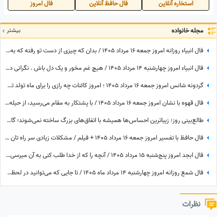
استخاره آنلاین
فال حافظ آنلاین
فال امروز
مجله خانواده
بیشتر
فال انبیاء روزانه امروز جمعه 16 مرداد 1405 / بدان که چیزی از دست تو رفته که به سبب آن غم و اندوه می‌خوری، اما ...
فال انبیاء امروز چهارشنبه 14 مرداد 1405 / هیچ غم مخور و یک دل باش . نگرانی داری ولیکن در دل خود غم راه مده
گردونه شانس امروز جمعه 16 مرداد 1405 ؛ امروز کائنات چه رازی را برای ماه تولد تو فاش کرده؟
فال قهوه با نشان امروز جمعه 16 مرداد 1405 / با پشتکار به مقام می‌رسید، از حیله دوستان خود را پنهان کنید
طالع‌بینی روز؛ زیباترین احساس‌ها همیشه با اتفاق‌های بزرگ ساخته نمی‌شوند؛ گاهی یک نگاه یا یک توجه کوتاه می‌تواند یک روز معمولی را به خاطره‌ای خاص تبدیل کند / پنج‌شنبه 15 مرداد 1405
فال حافظ با تفسیر امروز جمعه 16 مرداد 1405 + فیلم / مشکلات زیادی سر راه تان وجود دارد اما ...
فال ابجد امروز پنج‌شنبه 15 مرداد 1405 / آنچه را که از خدا طلب کنی به آن میرسی اما ...
فال شمع روزانه امروز چهارشنبه 14 مرداد ماه 1405 / تا جایی که می‌توانید در لحظه حال زندگی کرده و از آن نهایت استفاده را ببرید
نظرات