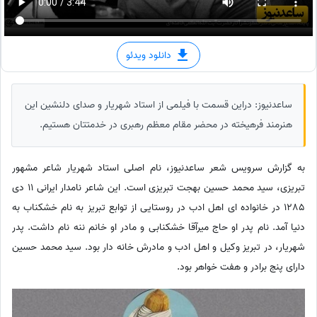
دانلود ویدئو
ساعدنیوز: دراین قسمت با فیلمی از استاد شهریار و صدای دلنشین این
هنرمند فرهیخته در محضر مقام معظم رهبری در خدمتتان هستیم.
به گزارش سرویس شعر ساعدنیوز، نام اصلی استاد شهریار شاعر مشهور
تبریزی، سید محمد حسین بهجت تبریزی است. این شاعر نامدار ایرانی 11 دی
1285 در خانواده ای اهل ادب در روستایی از توابع تبریز به نام خشکناب به
دنیا آمد. نام پدر او حاج میرآقا خشکنابی و مادر او خانم ننه نام داشت. پدر
شهریار، در تبریز وکیل و اهل ادب و مادرش خانه دار بود. سید محمد حسین
دارای پنج برادر و هفت خواهر بود.