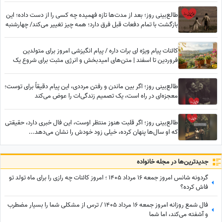
طالع‌بینی روز؛ بعد از مدت‌ها تازه فهمیده چه کسی را از دست داده؛ این
بازگشت با تمام دفعات قبل فرق دارد؛ همه چیز تغییر می‌کند/ چهارشنبه
7 مرداد 1405
کائنات پیام ویژه ای برات داره / پیام انگیزشی امروز برای متولدین
فروردین تا اسفند | متن‌های امیدبخش و انرژی مثبت برای شروع یک
روز عالی / پیام انگیزشی امروز جمعه 9 مرداد 1405 + ویدئو
طالع‌بینی روز؛ اگر بین ماندن و رفتن مرددی، این پیام دقیقاً برای توست؛
معجزه‌ای در راه است، یک تصمیم زندگی‌ات را عوض می‌کند
طالع‌بینی روز؛ اگر قلبت هنوز منتظر اوست، این فال خبری دارد، حقیقتی
که او سال‌ها پنهان کرده، خیلی زود خودش را نشان می‌دهد...
جدید‌ترین‌ها در مجله خانواده
گردونه شانس امروز جمعه 16 مرداد 1405 ؛ امروز کائنات چه رازی را برای ماه تولد تو
فاش کرده؟
فال شمع روزانه امروز جمعه 16 مرداد 1405 / ترس از مشکلی شما را بسیار مضطرب
و آشفته می‌کند، اما شما