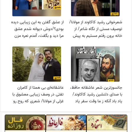
شعرخوانی رشید کاکاوند از مولانا/
از عشق گفتن به این زیبایی دیده
توصیف مستی از نگاه شاعر/ از
بودی؟/دوش دیوانه شدم عشق
خانه برون رفتم مستیم به پیش
مرا دید و بگفت، آمدم نعره مزن
آمد، در هر نظرش مضمر صد
جامه مدر هیچ مگو/ عاشقانه های
گلشن و کاشانه+ فیلم
جگرسوز مولانا با شعرخوانی استاد
گروس عبدالملکیان
جانسوزترین شعر عاشقانه حافظ،
عاشقانه‌ای بی همتا از کامران
با صدای دلنشین رشید کاکاوند/
تفتی در وصف زیبایی معشوق با
یاد باد آنکه ز ما وقت سفر یاد
غزلی از مولانا/ شعری که روح رو
نکرد،ناله‌ها کرد در این کوه که
به پرواز در میاره/ تا ابد مهر تو
فرهاد نکرد+ فیلم
بیرون نرود از دل من+ فیلم