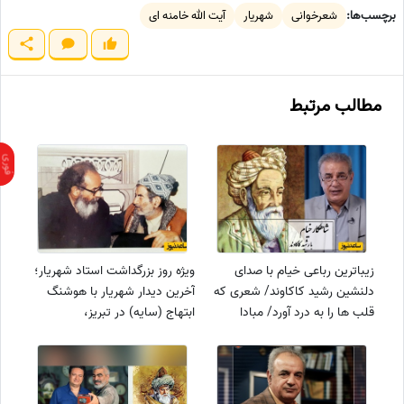
برچسب‌ها:
شعرخوانی
شهریار
آیت الله خامنه ای
مطالب مرتبط
زیباترین رباعی خیام با صدای
ویژه روز بزرگداشت استاد شهریار؛
دلنشین رشید کاکاوند/ شعری که
آخرین دیدار شهریار با هوشنگ
قلب ها را به درد آورد/ مبادا
ابتهاج (سایه) در تبریز،
زندگی را دست نخورده برای مرگ
سال1366/ سحرم دولت بیدار به
بگذاری ...+ ویدئو
بالین آمد، گل و شمعم به مزار دل
خونین آمد+ فیلم