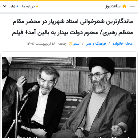
ساعدنیوز
●
درباره ما
●
ماندگارترین شعرخوانی استاد شهریار در محضر مقام
معظم رهبری/ سحرم دولت بیدار به بالین آمد+ فیلم
مجله خانواده
فرهنگ و هنر
شعر
جمعه، 18 اردیبهشت 1405