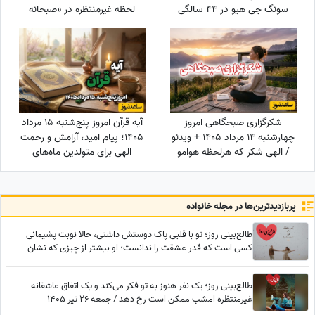
سونگ جی هیو در 44 سالگی
لحظه غیرمنتظره در «صبحانه
سوژه شد
ایرانی» + ویدئو
شکرگزاری صبحگاهی امروز
آیه قرآن امروز پنج‌شنبه 15 مرداد
چهارشنبه 14 مرداد 1405 + ویدئو
1405؛ پیام امید، آرامش و رحمت
/ الهی شکر که هرلحظه هوامو
الهی برای متولدین ماه‌های
داشتی؛ حتی لحظاتی که خودم
مختلف
خودمو فراموش کرده بودم
پربازدید‌ترین‌ها در مجله خانواده
طالع‌بینی روز؛ تو با قلبی پاک دوستش داشتی، حالا نوبت پشیمانی
کسی است که قدر عشقت را ندانست؛ او بیشتر از چیزی که نشان
می‌دهد، درگیر توست
طالع‌بینی روز؛ یک نفر هنوز به تو فکر می‌کند و یک اتفاق عاشقانه
غیرمنتظره امشب ممکن است رخ دهد / جمعه 26 تیر 1405