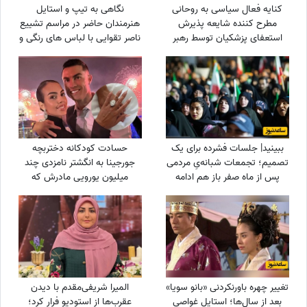
کنایه فعال سیاسی به روحانی
نگاهی به تیپ و استایل
مطرح کننده شایعه پذیرش
هنرمندان حاضر در مراسم تشییع
استعفای پزشکیان توسط رهبر
ناصر تقوایی با لباس های رنگی و
انقلاب: چرا از حمله دشمن به
سفید به سفارش همسر آن
بیت رهبری جلوگیری نکردی؟
مرحوم/ محسن شریفیان، شهاب
حسینی، مارال بنی آدم، ستاره
اسکندری و...
ببینید| جلسات فشرده برای یک
حسادت کودکانه دختربچه
تصمیم؛ تجمعات شبانه‌یِ مردمی
جورجینا به انگشتر نامزدی چند
پس از ماه صفر باز هم ادامه
میلیون یورویی مادرش که
دارد؟
رونالدو به او هدیه داده بود!
تغییر چهره باورنکردنی «بانو سویا»
المیرا شریفی‌مقدم با دیدن
بعد از سال‌ها؛ استایل غواصی
عقرب‌ها از استودیو فرار کرد؛