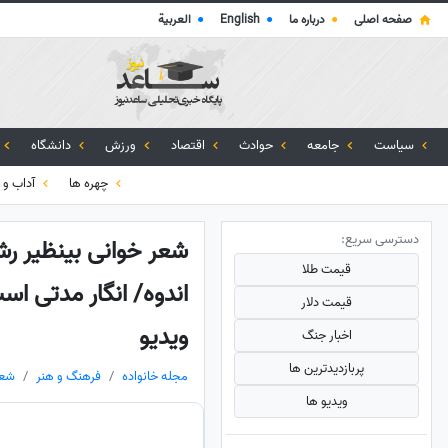
صفحه اصلی
●
درباره ما
●
English
●
العربية
سیاست
جامعه
حوادث
اقتصاد
ورزش
دانشگاه
چهره ها
آداب و 
دسترسی سریع:
شعر خوانی بینظیر رش
قیمت طلا
اندوه/ انگار مدتی ا
قیمت دلار
ویدیو
اخبار جنگ
پربازدید‌ترین ها
مجله خانواده
فرهنگ و هنر
شعر
ویدیو ها