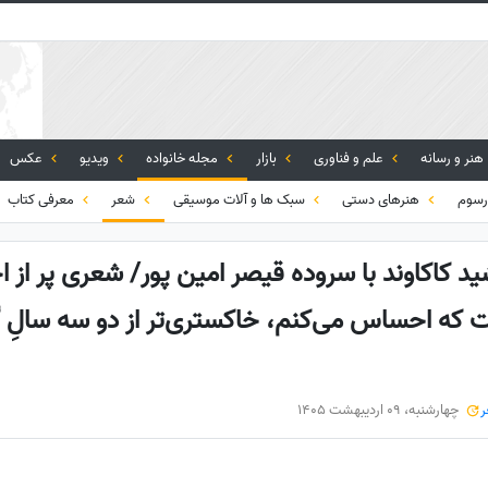
هنر و رسانه
علم و فناوری
بازار
مجله خانواده
ویدیو
عکس
رسوم
هنرهای دستی
سبک ها و آلات موسیقی
شعر
معرفی کتاب
ید کاکاوند با سروده قیصر امین پور/ شعری پر از
ست که احساس می‌کنم، خاکستری‌تر از دو سه سالِ 
چهارشنبه، 09 اردیبهشت 1405