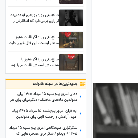
این فال همان نشانه‌ای است که
مدت‌ها دنبالش بودی؛ هنوز
طالع‌بینی روز؛ روزهای آینده پرده
نتوانسته فراموشت کند... /
از رازی برمی‌دارد که انتظارش را
پنج‌شنبه 25 تیر 1405
نداشتی، بازگشتی غیرمنتظره در
راه است؛ این بار همه‌چیز متفاوت
طالع‌بینی روز؛ اگر قلبت هنوز
خواهد بود
منتظر اوست، این فال خبری دارد،
حقیقتی که او سال‌ها پنهان کرده،
خیلی زود خودش را نشان
طالع‌بینی روز؛ اگر هنوز با
می‌دهد...
شنیدنش اسمش قلبت می‌لرزه،
این فال دقیقاً برای توست؛ یک
اتفاق غیرمنتظره همه چیز رو
تغییر میده
جدید‌ترین‌ها در مجله خانواده
دعای امروز پنج‌شنبه 15 مرداد 1405 برای
متولدین ماه‌های مختلف؛ دلگرمی‌ای برای هر
کس که در آرزوها و نیازهای زندگی مانده
آیه قرآن امروز پنج‌شنبه 15 مرداد 1405؛ پیام
است
امید، آرامش و رحمت الهی برای متولدین
ماه‌های مختلف
شکرگزاری صبحگاهی امروز پنج‌شنبه 15 مرداد
1405 + ویدئو / شکر برای معجزه‌هایی که