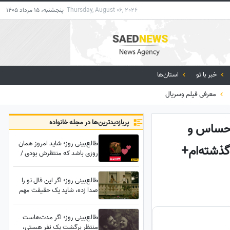
Thursday, August 06, 2026
پنجشنبه، 15 مرداد 1405
خبر با تو
استان‌ها
معرفی فیلم وسریال
پربازدید‌ترین‌ها در مجله خانواده
 احساس و
طالع‌بینی روز؛ شاید امروز همان
گذشته‌ام+
روزی باشد که منتظرش بودی /
چهارشنبه 14 مرداد 1405
طالع‌بینی روز؛ اگر این فال تو را
صدا زده، شاید یک حقیقت مهم
هنوز از تو پنهان مانده...از طرف
شخصی که هنوز نتوانسته تو را
طالع‌بینی روز؛ اگر مدت‌هاست
فراموش کند
منتظر برگشت یک نفر هستی،