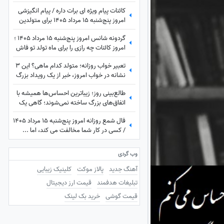
دیدم، برای نعمت‌هایی که هنوز ندیده‌ام، و
کائنات پیام ویژه ای برات داره / پیام انگیزشی
برای آرزوهایی که همین حالا در مسیر رسیدن
امروز پنج‌شنبه 15 مرداد 1405 برای متولدین
به من هستند
فروردین تا اسفند: هرگز، هرگز تسلیم نشو +
گردونه شانس امروز پنج‌شنبه 15 مرداد 1405 ؛
ویدئو
امروز کائنات چه رازی را برای ماه تولد تو فاش
کرده؟
تعبیر خواب روزانه؛ متولد کدام ماهی؟ این 3
نشانه در خواب امروز، خبر از یک رویداد بزرگ
می‌دهند! / پنج‌شنبه 15 مرداد 1405
طالع‌بینی روز؛ زیباترین احساس‌ها همیشه با
اتفاق‌های بزرگ ساخته نمی‌شوند؛ گاهی یک
نگاه یا یک توجه کوتاه می‌تواند یک روز
فال شمع روزانه امروز پنج‌شنبه 15 مرداد 1405
معمولی را به خاطره‌ای خاص تبدیل کند /
/ کسی در کار شما مخالفت می کند، اما ...
پنج‌شنبه 15 مرداد 1405
وب گردی
آهنگ جدید
پالاز موکت
کلینیک زیبایی
تبلیغات هدفمند
قیمت ارز دیجیتال
قیمت گوشی
خرید بک لینک