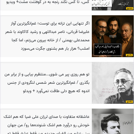
کس، تا کس نکند رنجه به در کوفتنت مشت+ ویدیو
اگر تنهایی این ترانه برای توست؛ غم‌انگیزترین آواز
علیرضا قربانی، ناصر عبداللهی و رشید کاکاوند با شعر
محمدعلی بهمنی / از خانه بیرون می‌زنم، اما کجا
امشب؟ هزار بار هم بشنوی جگرت می‌سوزد
تو هم روزی پیر می شوی...منتظرم بیایی و از برابر من
بگذری / غم‌انگیزترین شعر شمس لنگرودی از جنس
اندوه که هیچ دلی طاقت نمی‌آورد + ویدئو
عاشقانه متفاوت با صدای لرزان علی ضیا که هم اشک
خودش رو درآورد هم اشک شنونده‌ها رو/ من جهان
بینی ندارم من الفبای جدیدم من فقط عشق فقط تو