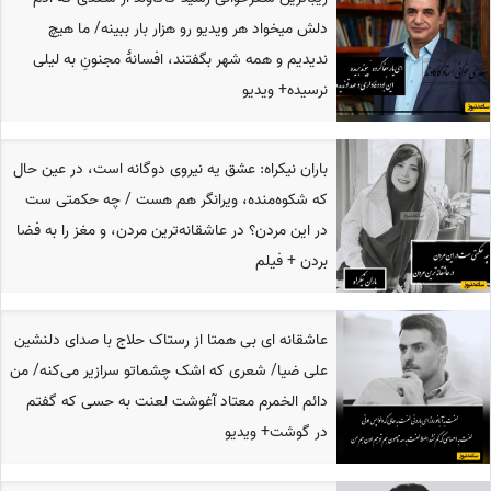
دلش میخواد هر ویدیو رو هزار بار ببینه/ ما هیچ
ندیدیم و همه شهر بگفتند، افسانهٔ مجنونِ به لیلی
نرسیده+ ویدیو
باران نیکراه: عشق یه نیروی دوگانه‌ است، در عین حال
که شکوه‌منده، ویرانگر هم هست / چه حکمتی ست
در این مردن؟ در عاشقانه‌ترین مردن، و مغز را به فضا
بردن + فیلم
عاشقانه ای بی همتا از رستاک حلاج با صدای دلنشین
علی ضیا/ شعری که اشک چشماتو سرازیر می‌کنه/ من
دائم الخمرم معتاد آغوشت لعنت به حسی که گفتم
در گوشت+ ویدیو