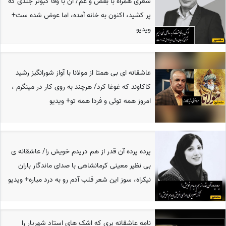
شعری همراه با بغض و غم/ آن با وفا کبوتر جَلدی که
پر کشید، اکنون به خانه آمده، اما عوض شده ست+
ویدیو
عاشقانه ای بی همتا از مولانا با آواز شورانگیز رشید
کاکاوند که غوغا کرد/ هرچند به روی کار در مینگرم ،
امروز همه توئی و فردا همه تو+ ویدیو
پرده‌ پرده آن قدر از هم دریدم خویش را/ عاشقانه ی
بی نظیر معینی کرمانشاهی با صدای ماندگار باران
نیکراه، سوز این شعر قلب آدم رو به درد میاره+ ویدیو
نامه عاشقانه پری که اشک های استاد شهریار را