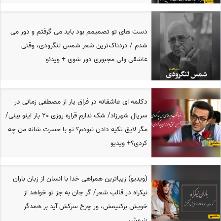
دست های تو تصمیمم بود باید می گرفتم و دور می
شدم / دردناک‌ترین شعر شمس لنگرودی، وقتی
عاشقی ولی مجبوری دور شوی + ویدئو
دکلمه ای عاشقانه در فراق یار از مصطفی زمانی در
سریال شهرزاد/ شک ندارم قراره روزی 20 بار اینو بینی/
مگر لایق تکیه دادن نبودم؟ تو با حسرت شانه من چه
کردی؟+ ویدیو
(ویدیو) زیباترین همراهی خدا با انسان از زبان باران
نیکراه در قالب شعر/ گر جان به جز تو خواهد از
خویش برکنیمش، ور چرخ سرکش آید بر همدگر
زنیمش