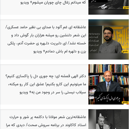
که میدانم زغال چای چوپان میشوم+ ویدیو
عاشقانه ای غم آلود با صدای بی نظیر حامد عسکری/
این شعر دلنشین رو میشه هزاران بار گوش داد و
خسته نشد/ ای دلبریت دلــهره ی حضرت آدم، پلکی
بزن و دلهره ام باش دمادم+ ویدیو
دکتر الهی قمشه ای: چه جوری دل را پاکسازی کنیم؟
ما میتونیم این کارو بکنیم! عشق این کار رو میکنه،
سیلاب نیستی را سر در وجود من نِه+ ویدیو
عاشقانه‌ترین شعر مولانا با دکلمه پر شور و حرارت
استاد کاکاوند در برنامه سروش صحت/ دیدی که مرا