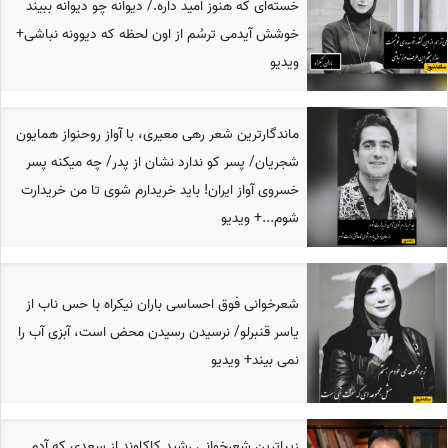
خسته‌ای که هنوز امید داره./ دیوانه چو دیوانه ببیند
خوشش آیدمی ترسُم از اون لحظه که دیوونه نباشی+
ویدیو
ماندگارترین شعر رهی معیری، با آواز روحنواز همایون
شجریان/ پسر کو ندارد نشان از پدر/ چه میکنه پسر
خسروی آواز ایران! باید خریدارم شوی تا من خریدارت
شوم...+ ویدیو
شعرخوانی فوق احساسی باران نیکراه با حس ناب از
یاسر قنبرلو/ نرسیدن رسیدن محض است، آبزی آب را
نمی بیند+ ویدیو
زیباترین شعرخوانی رشید کاکاوند از سعدی که آدم