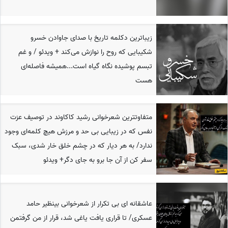
زیباترین دکلمه تاریخ با صدای جاوادن خسرو
شکیبایی که روح را نوازش می‌کند + ویدئو / و غم
تبسم پوشیده نگاه گیاه است...همیشه فاصله‌ای
هست
متفاوتترین شعرخوانی رشید کاکاوند در توصیف عزت
نفس که در زیبایی بی حد و مرزش هیچ کلمه‌ای وجود
ندارد/ به هر دیار که در چشم خلق خار شدی، سبک
سفر کن از آن جا برو به جای دگر+ ویدئو
عاشقانه ای بی تکرار از شعرخوانی بینظیر حامد
عسکری/ تا قراری یافت یاغی شد، قرار از من گرفتمن