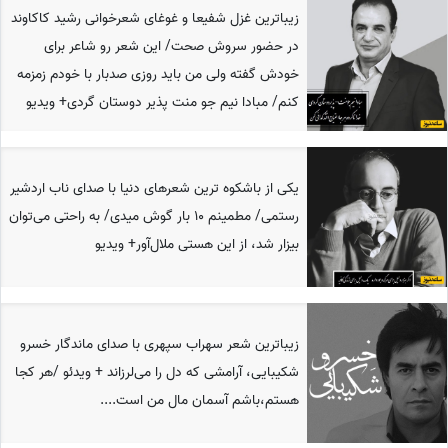
زیباترین غزل شفیعا و غوغای شعرخوانی رشید کاکاوند
در حضور سروش صحت/ این شعر رو شاعر برای
خودش گفته ولی من باید روزی صدبار با خودم زمزمه
کنم/ مبادا نیم جو منت پذیر دوستان گردی+ ویدیو
یکی از باشکوه ترین شعرهای دنیا با صدای ناب اردشیر
رستمی/ مطمینم 10 بار گوش میدی/ به راحتی می‌توان
بیزار شد، از این هستی ملال‌آور+ ویدیو
زیباترین شعر سهراب سپهری با صدای ماندگار خسرو
شکیبایی، آرامشی که دل را می‌لرزاند + ویدئو /هر کجا
هستم،باشم آسمان مال من است....