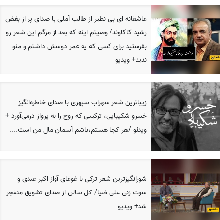
عاشقانه ای بی نظیر از طالب آملی با صدای پر از بغض
رشید کاکاوند/ وصیتم اینه که بعد از مرگم این شعر رو
بفرستید برای کسی که یه عمر دوسش داشتم و منو
ندید+ ویدیو
زیباترین شعر سهراب سپهری با صدای خاطره‌انگیز
خسرو شکیبایی، ترکیبی که روح را به پرواز درمی‌آورد +
ویدئو /هر کجا هستم،باشم آسمان مال من است....
شورانگیزترین شعر ترکی با غوغای آواز اکبر عبدی و
سوت زنی علی ضیا/ کل سالن از صدای تشویق منفجر
شد+ ویدیو