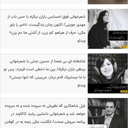
شعرخوانی فوق احساسی باران نیکراه با حس ناب از
مهدی جوینی/ اکنون زمان زندگیست، تاخیر را باور
مکن، حرف از هیاهو کم بزن، از آشتی ها دم بزن+
ویدئو
عاشقانه ای بی همتا از حسین جنتی با شعرخوانی
بینظیر باران نیکراه/ بین ما «خطی است قرمز»، پس تو
با ما نیستییک قدم بردار، می‌بینی که تنها نیستی+
ویدئو
غزل شاهکاری که نظیرش نه سروده شده و نه سروده
خواهد شد و شعرخوانی دلنشین رشید کاکاوند در
برنامه سروش صحت/ انگشت مکن رنجه به در کوفتن