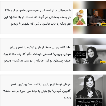
شعرخوانی پر از احساس امیرحسین ماحوزی از مولانا
در وصف بخشش هر آنچه که هست در راه عشق/ این
غم بزرگ رو باید عاشق باشی که یفهمی+ ویدئو
عاشقانه ای بی همتا از باران نیکراه با شعر زیبای
مهدی جوینی/ لحظه‌ی دیدنت انگار که یک حادثه بود،
حیف چشمان تو این حادثه را دوست نداشت+ ویدیو
غوغای نوستالژی باران نیکراه با مشهورترین شعر
گلچین گیلانی/ باز باران با ترانه می خورد بر بام خانه+
ویدیو