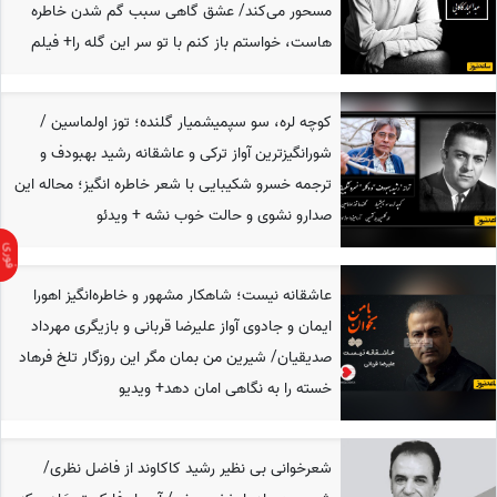
مسحور می‌کند/ عشق گاهی سبب گم شدن خاطره
هاست، خواستم باز کنم با تو سر این گله را+ فیلم
کوچه لره، سو سپمیشمیار گلنده؛ توز اولماسین /
شورانگیزترین آواز ترکی و عاشقانه رشید بهبودف و
ترجمه خسرو شکیبایی با شعر خاطره انگیز؛ محاله این
صدارو نشوی و حالت خوب نشه + ویدئو
عاشقانه نیست؛ شاهکار مشهور و خاطره‌انگیز اهورا
ایمان و جادوی آواز علیرضا قربانی و بازیگری مهرداد
صدیقیان/ شیرین من بمان مگر این روزگار تلخ فرهاد
خسته را به نگاهی امان دهد+ ویدیو
شعرخوانی بی نظیر رشید کاکاوند از فاضل نظری/