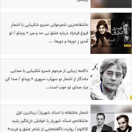
عاشقانه‌ترین شعرخوانی خسرو شکیبایی با اشعار
فروغ فرخزاد درباره عشق بی حد و مرز + ویدئو / تو
آمدی ز دورها و دورها ....
دکلمه‌ زیبایی از مرحوم خسرو شکیبایی با صدایی
ماندگار از اشعار نو سهراب سپهری + ویدئو / صدا کن
مرا، صدای تو خوب است...
اشعار عاشقانه با استاد شهریار/ زیباترین غزل
عاشقانه‌ی استاد شهریار با خوانش دل‌انگیز رشید
کاکاوند/ روایت ناگفته‌هایی از شاعر عشق و غربت+