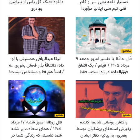
دستیار قلعه نویی سر از کادر
دانلود آهنگ گل یاس از بنیامین
فنی تیم ملی ایتالیا درآورد!
بهادری
فال حافظ با تفسیر امروز جمعه 9
الیکا عبدالرزاقی همسرش را لو
مرداد 1405 + فیلم / یک اتفاق
داد؛ «اتفاقاً بذار فحش بخوری...»
فوق‌العاده در راه است… فقط
/ اصلاً هم آقا و متشخص نیست!
کمی صبر کن و ببین! زندگی هنوز
بهترین هدیه‌اش را برای تو نگه
داشته است!
واکنش روحانی شایعه کننده
فال روزانه امروز شنبه 17 مرداد
پذیرش استعفای پزشکیان توسط
1405 / همای سعادت بر شانه
رهبری، به بیانیه دفتر ایشان
شما نشسته که زندگی شما در