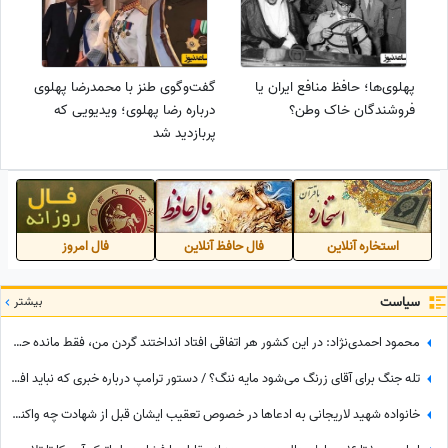
پهلوی‌ها؛ حافظ منافع ایران یا
گفت‌وگوی طنز با محمدرضا پهلوی
فروشندگان خاک وطن؟
درباره رضا پهلوی؛ ویدیویی که
پربازدید شد
استخاره آنلاین
فال حافظ آنلاین
فال امروز
سیاست
بیشتر
محمود احمدی‌نژاد: در این کشور هر اتفاقی افتاد انداختند گردن من، فقط مانده حمله مغول!
تله جنگ برای آقای زرنگ می‌شود مایه ننگ؟ / دستور ترامپ درباره خبری که نباید افشا می‌شد
خانواده شهید لاریجانی به ادعاها در خصوص تعقیب ایشان قبل از شهادت چه واکنشی نشان دادند؟