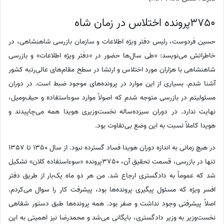
37‌50پرونده اختلاس در زمان شاه
حسین فردوست، رئیس دفتر ویژه اطلاعات و سازمان بازرسی شاهنشاهی، در
خاطراتش می‌نویسد: «طی سال‌ها حضور در «دفتر ویژه اطلاعات» و بازرسی
شاهنشاهی با هزاران مورد اختلاس و ارتشا در سطح مقام‌های عالی‌رتبه کشور
آشنا شدم. بسیاری از این موارد در پرونده‌های موجود ضبط است. در دوران
مسئولیتم در بازرسی متوجه شدم که اصولاً موارد سوءاستفاده و حیف‌ومیل،
نهایت ندارد. در دوران سیزده‌ساله نخست‌وزیری هویدا همه می‌چاپیدند و
هویدا کاملاً نسبت به این وضع بی‌تفاوت بود.
در هیچ زمانی به اندازه دوران هویدا فساد گسترده نبود. از سال 13‌50 تا 13‌57
تنها در بازرسی، قسمت تحقیقِ آن، 37‌50پرونده «سوءاستفاده کلان» تشکیل
شد که عموماً به دادگستری ارجاع شد. من هر دو ماه یک‌بار از طریق دفتر
افسر ویژه که مسئول پیگیری پرونده‌ها بود، پیشرفت کار را سوال می‌کردم.
اصلاً پیشرفتی وجود نداشت و صفر بود. همه پرونده‌ها طبق دستور شفاهی
نخست‌وزیر به وزیر دادگستری، بایگانی می‌شد و محمدرضا نیز اهمیتی به این