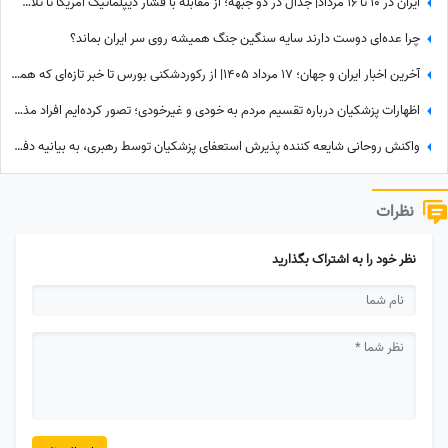
ایران در 10 تا 16 مرداد| جدال در دو جبهه؛ از مقابله با فشار دیپلماتیک آمریکا تا تلاش فشرده دولت برای حل ناترازی برق
چرا عده‌ای دوست دارند سایه سنگین جنگ همیشه روی سر ایران بماند؟
آخرین اخبار ایران و جهان؛ 17 مرداد 1405| از رکوردشکنی بورس تا خبر تازه‌ای که همه را غافلگیر کرد
اظهارات پزشکیان درباره تقسیم مردم به خودی و غیرخودی؛ تصور کرده‌ایم افراد مذهبی «خودی» هستند و ...
واکنش روحانی شایعه کننده پذیرش استعفای پزشکیان توسط رهبری، به بیانیه دفتر ایشان
نظرات
نظر خود را به اشتراک بگذارید