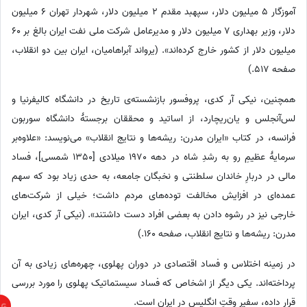
آموزگار 5 میلیون دلار، سپهبد مقدم 2 میلیون دلار، شهردار تهران 6 میلیون
دلار، وزیر بهداری 7 میلیون دلار و مدیرعامل شرکت ملی نفت ایران بالغ بر 60
میلیون دلار از کشور خارج کرده‌اند». (یرواند آبراهامیان، ایران بین دو انقلاب،
صفحه 517.)
همچنین، نیکی آر کدی، پروفسور بازنشسته‌ی تاریخ در دانشگاه کالیفرنیا و
لس‌آنجلس و یان‌ریچارد، از اساتید و محققان برجستهٔ دانشگاه سوربون
فرانسه، در کتاب «ایران مدرن: ریشه‌ها و نتایج انقلاب» می‌نویسد: «علاوه‌بر
سرمایهٔ عظیمِ رو به رشدِ شاه در دهه 19‌70 میلادی [13‌50 شمسی]، فساد
مالی در دربارِ خاندان سلطنتی و نخبگان جامعه، به حدی زیاد بود که سهم
عمده‌ای در افزایش مخالفت توده‌های مردم داشت؛ خیلی از شرکت‌های
خارجی نیز در رشوه دادن به بعضی افراد دست داشتند». (نیکی آر کدی، ایران
مدرن: ریشه‌ها و نتایج انقلاب، صفحه 160.)
در زمینه اختلاس و فساد اقتصادی در دوران پهلوی، چهره‌های زیادی به آن
پرداخته‌اند. یکی دیگر از اشخاص که فساد سیستماتیک پهلوی را مورد بررسی
قرار داده، سفیرِ وقتِ انگلیس در ایران است.