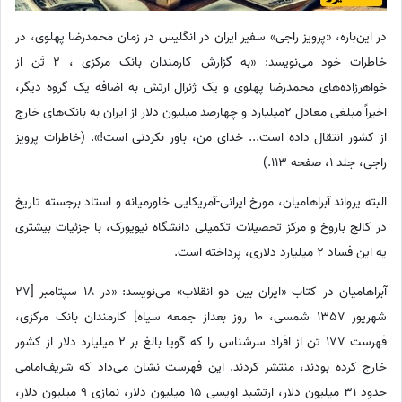
در این‌باره، «پرویز راجی» سفیر ایران در انگلیس در زمان محمدرضا پهلوی، در
خاطرات خود می‌نویسد: «به گزارش کارمندان بانک مرکزی ، 2 تَن از
خواهرزاده‌های محمدرضا پهلوی و یک ژنرال ارتش به اضافه یک گروه دیگر،
اخیراً مبلغی معادل 2میلیارد و چهارصد میلیون دلار از ایران به بانک‌های خارج
از کشور انتقال داده است... خدای من، باور نکردنی است!». (خاطرات پرویز
راجی، جلد 1، صفحه 113.)
البته یرواند آبراهامیان، مورخ ایرانی-آمریکایی خاورمیانه و استاد برجسته تاریخ
در کالج باروخ و مرکز تحصیلات تکمیلی دانشگاه نیویورک، با جزئیات بیشتری
یه این فساد 2 میلیارد دلاری، پرداخته است.
آبراهامیان در کتاب «ایران بین دو انقلاب» می‌نویسد: «در 18 سپتامبر [27
شهریور 13‌57 شمسی، 10 روز بعداز جمعه سیاه] کارمندان بانک مرکزی،
فهرست 177 تن از افراد سرشناس را که گویا بالغ بر 2 میلیارد دلار از کشور
خارج کرده بودند، منتشر کردند. این فهرست نشان می‌داد که شریف‌امامی
حدود 31 میلیون دلار، ارتشبد اویسی 15 میلیون دلار، نمازی 9 میلیون دلار،