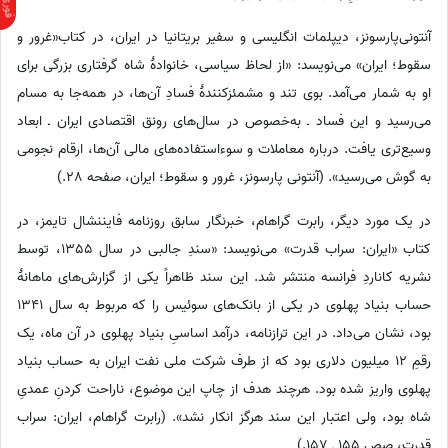
آنتونی‌پارسونز، دیپلمات انگلیسی و سفیر بریتانیا در ایران، در کتاب«غرور و
سقوط؛ ایران» می‌نویسد: «از لحاظ سیاسی، خانوادهٔ شاه گرفتاری بزرگی برای
او به شمار می‌آمد. بوی تند و مشمئزکنندهٔ فسادِ آن‌ها، در همه‌جا به مسام
می‌رسید و این فساد ـ به‌خصوص در سال‌های رونق اقتصادی ایران ـ ابعاد
وسیع‌تری یافت. درباره معاملات و سوءاستفاده‌های مالی آن‌ها، ارقام نجومی
به گوش می‌رسید». (آنتونی پارسونز، غرور و سقوط؛ ایران، صفحه 28.)
در یک مورد دیگر، رابرت گراهام، خبرنگار سابق روزنامه فایننشال تایمز، در
کتاب «ایران: سراب قدرت» می‌نویسد: «سندِ جالبی در سال 13‌55، توسط
نشریه کاناردِ فرانسه منتشر شد. این سند ظاهراً یکی از گزارش‌های ماهانهٔ
حساب بنیاد پهلوی در یکی از بانک‌های سوئیس را که مربوط به سال 13‌41
بود، نشان می‌داد. در این ترازنامه، درآمد اساسیِ بنیاد پهلوی در آن ماه، یک
رقمِ 12 میلیون دلاری بود که از طرف شرکت ملی نفت ایران به حساب بنیاد
پهلوی واریز شده بود. هرچند هدف از چاپ این موضوع، ناراحت کردنِ عمدیِ
شاه بود، ولی اعتبار این سند هرگز انکار نشد». (رابرت گراهام، ایران: سراب
قدرت، صص 155 ـ 157.)