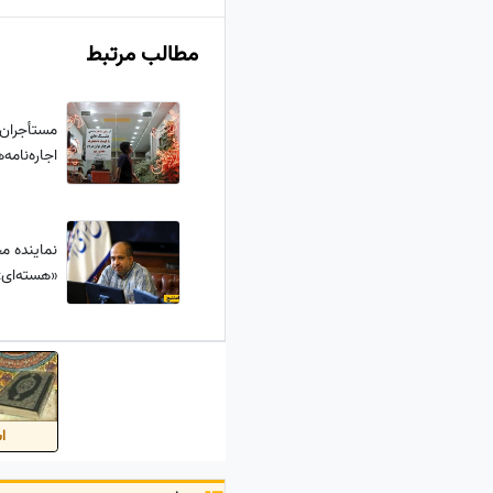
مطالب مرتبط
مستأجران 
اجاره‌نامه
نماینده م
«هسته‌ای»
اس