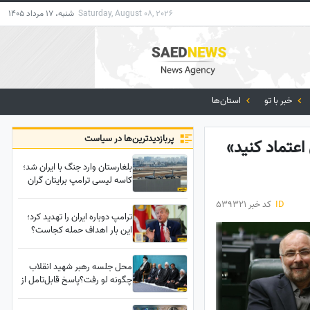
Saturday, August 08, 2026
شنبه، 17 مرداد 1405
خبر با تو
استان‌ها
پربازدید‌ترین‌ها در سیاست
اعتماد کنید»
بلغارستان وارد جنگ با ایران شد؛
کاسه لیسی ترامپ برایتان گران
تمام خواهد شد!
ID
کد خبر 539321
ترامپ دوباره ایران را تهدید کرد؛
این بار اهداف حمله کجاست؟
محل جلسه رهبر شهید انقلاب
چگونه لو رفت؟پاسخ قابل‌تامل از
زبان نماینده مجلس