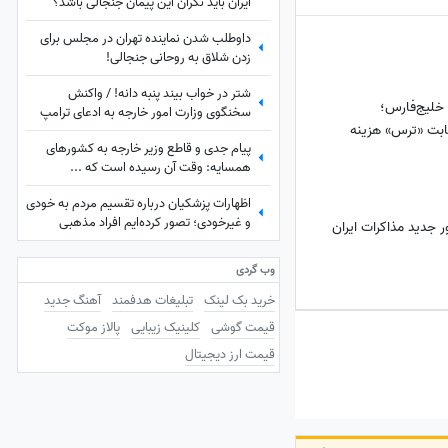
ایران باید نگران این پیمان جنجالی باشد؟
داوطلب شدن نماینده تهران در مجلس برای
زدن شلاق به روحانی جنجالی!
شتر در خواب بیند پنبه دانه! / واکنش
ر خلیج‌فارس؛
سخنگوی وزارت امور خارجه به ادعای ترامپ
ابت «ترس» هزینه
درباره ایران
پیام جدی و قاطع وزیر خارجه به کشورهای
همسایه: وقت آن رسیده است که ...
اظهارات پزشکیان درباره تقسیم مردم به خودی
و غیرخودی؛ تصور کرده‌ایم افراد مذهبی
ر جدید مذاکرات ایران
«خودی» هستند و ...
وب گردی
خرید بک لینک
تبلیغات هدفمند
آهنگ جدید
قیمت گوشی
کلینیک زیبایی
پالاز موکت
قیمت ارز دیجیتال