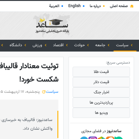
صفحه اصلی
●
درباره ما
●
English
●
العربية
سیاست
جامعه
حوادث
اقتصاد
ورزش
دانشگاه
دسترسی سریع:
توئیت معنادار قالیبا
قیمت طلا
شکست خورد!
قیمت دلار
سیاست
پنجشنبه، 17 اردیبهشت 1405
اخبار جنگ
پربازدید‌ترین ها
ویدیو ها
ساعدنیوز: قالیباف به خبرسازی ن
واکنش نشان داد.
ساعدنیوز
در فضای مجازی