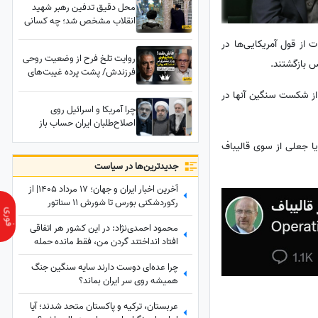
محل دقیق تدفین رهبر شهید
انقلاب مشخص شد؛ چه کسانی
در زمان تدفین در محل حضور
ت از قول آمریکایی‌ها در
خواهند داشت؟
روایت تلخ فرح از وضعیت روحی
س بازگشتند.
فرزندش/ پشت پرده غیبت‌های
طولانی رضا پهلوی افشا شد
 از شکست سنگین آنها در
چرا آمریکا و اسرائیل روی
اصلاح‌طلبان ایران حساب باز
می‌کنند؟ جزئیات یک تحلیل
ید است با الهام از کلمهٔ انگلیسی Faux به معنای دروغ یا جعلی از سوی قالیباف
جنجالی
جدید‌ترین‌ها در سیاست
آخرین اخبار ایران و جهان؛ 17 مرداد 1405| از
رکوردشکنی بورس تا شورش 11 سناتور
آمریکایی در برابر ترامپ
محمود احمدی‌نژاد: در این کشور هر اتفاقی
افتاد انداختند گردن من، فقط مانده حمله
مغول!
چرا عده‌ای دوست دارند سایه سنگین جنگ
همیشه روی سر ایران بماند؟
عربستان، ترکیه و پاکستان متحد شدند؛ آیا