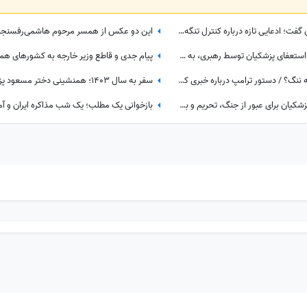
ترامپ از پایان زودهنگام جنگ با ایران گفت؛ ادعایی تازه درباره کنترل تنگه هرمز
واکنش روحانی شایعه کننده پذیرش استعفای پزشکیان توسط رهبری، به بیانیه دفتر ایشان
تله جنگ برای آقای زرنگ می‌شود مایه ننگ؟ / دستور ترامپ درباره خبری که نباید افشا می‌شد
از وفاق مردم تا اصلاحات ساختاری؛ پزشکیان برای عبور از جنگ، تحریم و بحران اقتصادی چه برنامه‌ای دارد؟