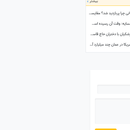
بیشتر
این دو عکس از همسر مرحوم هاشمی‌رفسنجانی چرا پربازدید شد؟ مقایسه چهره و میز صبحانه
پیام جدی و قاطع وزیر خارجه به کشورهای همسایه: وقت آن رسیده است که ...
سفر به سال 1403؛ همنشینی دختر مسعود پزشکیان با دختران حاج قاسم سلیمانی در مراسم تنفیذ ریاست جمهوری+عکس
بازخوانی یک مطلب؛ یک شب مذاکره ایران و آمریکا در عمان چند میلیارد آب می‌خورد؟