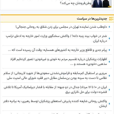
وطن‌فروشان چه می‌کند؟
جدید‌ترین‌ها در سیاست
داوطلب شدن نماینده تهران در مجلس برای زدن شلاق به روحانی جنجالی!
شتر در خواب بیند پنبه دانه! / واکنش سخنگوی وزارت امور خارجه به ادعای ترامپ
درباره ایران
پیام جدی و قاطع وزیر خارجه به کشورهای همسایه: وقت آن رسیده است که ...
اظهارات پزشکیان درباره تقسیم مردم به خودی و غیرخودی؛ تصور کرده‌ایم افراد
مذهبی «خودی» هستند و ...
مروری بر استقبال کم‌سابقه و فراموش‌نشدنی سعودی‌ها از شهید لاریجانی؛ از سلام
نظامی تا دست به سینه بودن بن‌سلمان مقابل دبیر فقید شورای عالی امنیت ملی
+عکس
ایران در 10 تا 16 مرداد| جدال در دو جبهه؛ از مقابله با فشار دیپلماتیک آمریکا تا تلاش
فشرده دولت برای حل ناترازی برق
واکنش روحانی شایعه کننده پذیرش استعفای پزشکیان توسط رهبری، به بیانیه دفتر
ایشان