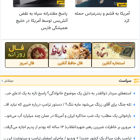
آمریکا به قشم و بندرعباس حمله
پاسخ مقتدرانه سپاه به نقض
کرد
آتش‌بس توسط آمریکا در خلیج
همیشگی فارس
استخاره آنلاین
فال حافظ آنلاین
فال امروز
سیاست
بیشتر
استعفای سردار ذوالقدر به دلیل یک موضوع خانوادگی؟ پاسخ تازه به یک ادعای خبرساز
تله جنگ برای آقای زرنگ می‌شود مایه ننگ؟ / دستور ترامپ درباره خبری که نباید افشا می‌شد
بازخوانی یک مطلب؛ یک شب مذاکره ایران و آمریکا در عمان چند میلیارد آب می‌خورد؟
مروری بر خاطرات شیرین رهبر شهیدانقلاب| 14 ساله که بودم از پدرم اجازه می‌گرفتیم و با برادرم به ییلاق می‌رفتیم شب خسته برمی‌گشتیم و می‌خوابیدیم، پدرم ما را ...
ترامپ رفت سراغ یک کشور جدید! + ویدیو / ماجرای امضای ترامپ و سرنوشت این کشور ثروتمند اروپایی