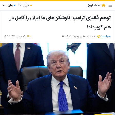
ساعدنیوز
●
درباره ما
●
توهم فانتزی ترامپ: ناوشکن‌های ما ایران را کامل در
هم کوبیدند!
سیاست
جمعه، 18 اردیبهشت 1405
ID
کد خبر 539370