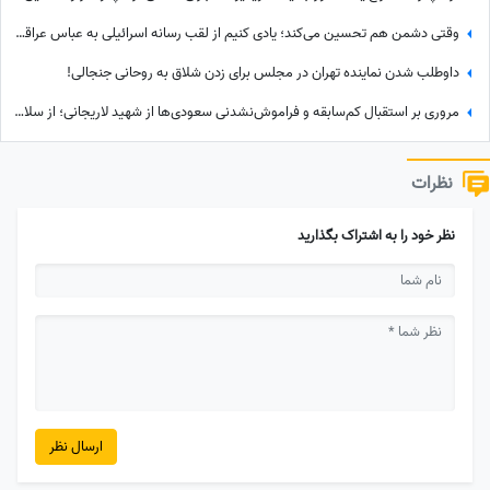
وقتی دشمن هم تحسین می‌کند؛ یادی کنیم از لقب رسانه اسرائیلی به عباس عراقچی پس از مذاکره با آمریکا+عکس
داوطلب شدن نماینده تهران در مجلس برای زدن شلاق به روحانی جنجالی!
مروری بر استقبال کم‌سابقه و فراموش‌نشدنی سعودی‌ها از شهید لاریجانی؛ از سلام نظامی تا دست به سینه بودن بن‌سلمان مقابل دبیر فقید شورای عالی امنیت ملی +عکس
نظرات
نظر خود را به اشتراک بگذارید
ارسال نظر