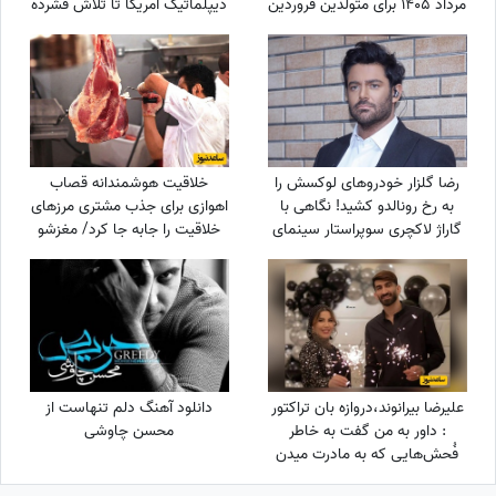
مرداد 1405 برای متولدین فروردین
دیپلماتیک آمریکا تا تلاش فشرده
تا اسفند: امروز زمان درخشیدن
دولت برای حل ناترازی برق
توست + ویدئو
رضا گلزار خودروهای لوکسش را
خلاقیت هوشمندانه قصاب
به رخ رونالدو کشید! نگاهی با
اهوازی برای جذب مشتری مرزهای
گاراژ لاکچری سوپراستار سینمای
خلاقیت را جابه جا کرد/ مغزشو
ایران+عکس
باید طلا گرفت +عکس
علیرضا بیرانوند،دروازه بان تراکتور
دانلود آهنگ دلم تنهاست از
: داور به من گفت به خاطر
محسن چاوشی
فُحش‌هایی که به مادرت میدن
بهت کارت نمیدم!/ ما حواله