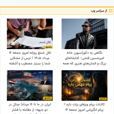
از سراسر وب
نگاهی به دکوراسیون خانه
فال شمع روزانه امروز جمعه 16
امیرحسین فتحی؛ کتابخانه‌ای
مرداد 1405 / ترس از مشکلی
بزرگ و المان‌های هنری که همه
شما را بسیار مضطرب و آشفته
را غافلگیر کرد/ بیخود نیست
می‌کند، اما شما
بهش میگن آقازاده سینمای ایران
کائنات پیام ویژه‌ای برات داره /
ایران در 10 تا 16 مرداد| جدال در
پیام انگیزشی امروز جمعه 16
دو جبهه؛ از مقابله با فشار