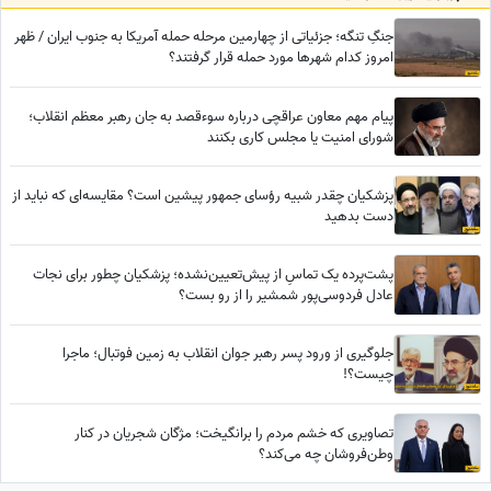
جنگِ تنگه؛ جزئیاتی از چهارمین مرحله حمله آمریکا به جنوب ایران / ظهر
امروز کدام شهرها مورد حمله قرار گرفتند؟
پیام مهم معاون عراقچی درباره سوءقصد به جان رهبر معظم انقلاب؛
شورای امنیت یا مجلس کاری بکنند
پزشکیان چقدر شبیه رؤسای جمهور پیشین است؟ مقایسه‌ای که نباید از
دست بدهید
پشت‌پرده یک تماسِ از پیش‌تعیین‌نشده؛ پزشکیان چطور برای نجات
عادل فردوسی‌پور شمشیر را از رو بست؟
جلوگیری از ورود پسر رهبر جوان انقلاب به زمین فوتبال؛ ماجرا
چیست؟!
تصاویری که خشم مردم را برانگیخت؛ مژگان شجریان در کنار
وطن‌فروشان چه می‌کند؟