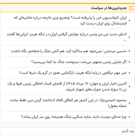
جدید‌ترین‌ها در سیاست
ایران کنوانسیون خزر را پذیرفته است؟ توضیح وزیر خارجه درباره حاشیه‌ای که
اینترنشنال برای ایران درست کرد
ادعای جدید جی دی ونس درباره عوارض گرفتن ایران در تنگه هرمز: ایرانی‌ها گفتند
...
حسین مرعشی: نمی‌شود هم مذاکره کرد، هم آتش جنگ را شعله‌ور نگه داشت
اگر جلیلی رئیس جمهور می‌شد، سرنوشت جنگ به کجا می‌رسید؟
خبر مهم عراقچی درباره تنگه هرمز؛ بازگشایی هنوز در گرو یک شرط است!
آخرین اخبار ایران و جهان؛ 17 مرداد 1405| از افشای فساد اخلاقی رئیس فیفا و یک
زن تا سوژه شدن جوراب‌های شهباز شریف
محمود احمدی‌نژاد: در این کشور هر اتفاقی افتاد انداختند گردن من، فقط مانده
حمله مغول!
چرا عده‌ای دوست دارند سایه سنگین جنگ همیشه روی سر ایران بماند؟
وب گردی