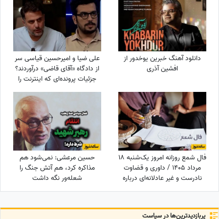
اشعاری که با خون نوشته شد
دانلود آهنگ خبرین یوخدور از
علی ضیا و امیرحسین قیاسی سر
افشین آذری
از دادگاه «آقای قاضی» درآوردند؟
جزئیات پرونده‌ای که اینترنت را
ترکاند!
فال شمع روزانه امروز یک‌شنبه 18
حسین مرعشی: نمی‌شود هم
مرداد 1405 / داوری و قضاوت
مذاکره کرد، هم آتش جنگ را
نادرست و غیر عادلانه‌ای درباره
شعله‌ور نگه داشت
شما می‌شود، اما ...
پربازدید‌ترین‌ها در سیاست