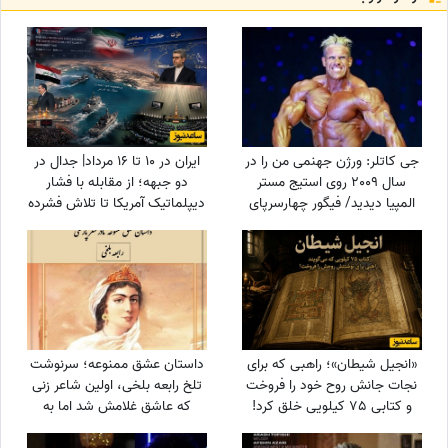
جی کاتلر: ورژن جهنمی من را در
ایران در 10 تا 16 مرداد| جدال در
سال 2009 روی استیج مستر
دو جبهه؛ از مقابله با فشار
المپیا دیدید/ فیگور چهارسرپای
دیپلماتیک آمریکا تا تلاش فشرده
من تکرارنشدنی است +فیلم
دولت برای حل ناترازی برق
«انجیل شیطان»؛ راهبی که برای
داستان عشق ممنوعه؛ سرنوشت
نجات جانش روح خود را فروخت
تلخ رابعه بلخی، اولین شاعر زنی
و کتابی 75 کیلویی خلق کرد!
که عاشق غلامش شد اما به
دست برادرش کشته شد! و