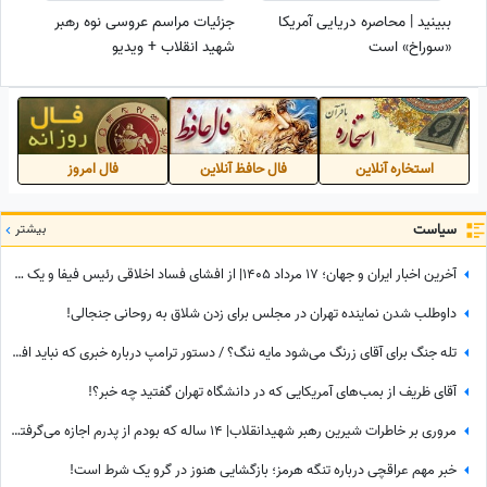
ببینید | محاصره دریایی آمریکا
جزئیات مراسم عروسی نوه رهبر
«سوراخ» است
شهید انقلاب +‌ ویدیو
استخاره آنلاین
فال حافظ آنلاین
فال امروز
سیاست
بیشتر
آخرین اخبار ایران و جهان؛ 17 مرداد 1405| از افشای فساد اخلاقی رئیس فیفا و یک زن تا سوژه شدن جوراب‌های شهباز شریف
داوطلب شدن نماینده تهران در مجلس برای زدن شلاق به روحانی جنجالی!
تله جنگ برای آقای زرنگ می‌شود مایه ننگ؟ / دستور ترامپ درباره خبری که نباید افشا می‌شد
آقای ظریف از بمب‌های آمریکایی که در دانشگاه تهران گفتید چه خبر؟!
مروری بر خاطرات شیرین رهبر شهیدانقلاب| 14 ساله که بودم از پدرم اجازه می‌گرفتیم و با برادرم به ییلاق می‌رفتیم شب خسته برمی‌گشتیم و می‌خوابیدیم، پدرم ما را ...
خبر مهم عراقچی درباره تنگه هرمز؛ بازگشایی هنوز در گرو یک شرط است!