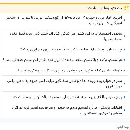
جدید‌ترین‌ها در سیاست
آخرین اخبار ایران و جهان؛ 17 مرداد 1405| از رکوردشکنی بورس تا شورش 11 سناتور
آمریکایی در برابر ترامپ
محمود احمدی‌نژاد: در این کشور هر اتفاقی افتاد انداختند گردن من، فقط مانده
حمله مغول!
چرا عده‌ای دوست دارند سایه سنگین جنگ همیشه روی سر ایران بماند؟
عربستان، ترکیه و پاکستان متحد شدند؛ آیا ایران باید نگران این پیمان جنجالی باشد؟
داوطلب شدن نماینده تهران در مجلس برای زدن شلاق به روحانی جنجالی!
شتر در خواب بیند پنبه دانه! / واکنش سخنگوی وزارت امور خارجه به ادعای ترامپ
درباره ایران
پیام جدی و قاطع وزیر خارجه به کشورهای همسایه: وقت آن رسیده است که ...
اظهارات پزشکیان درباره تقسیم مردم به خودی و غیرخودی؛ تصور کرده‌ایم افراد
مذهبی «خودی» هستند و ...
وب گردی