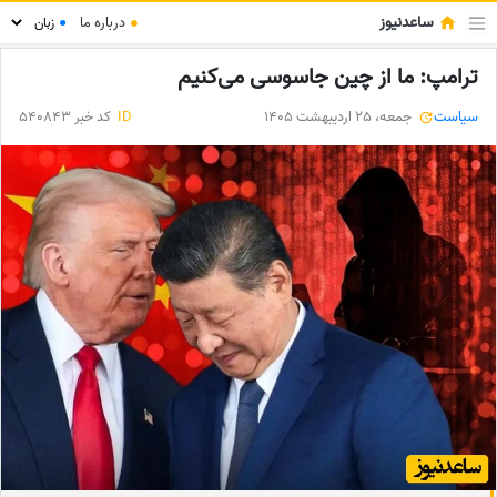
ساعدنیوز
●
درباره ما
●
ترامپ: ما از چین جاسوسی می‌کنیم
سیاست
جمعه، 25 اردیبهشت 1405
ID
کد خبر 540843