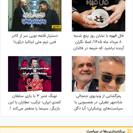
خانه به نام ایران❤«همه
خانواده‌ام خارج هستند ولی...»
فال قهوه با نشان روز پنج شنبه
دستیار قلعه نویی سر از کادر
8 مرداد ماه 1405/ اصلا نگران
فنی تیم ملی ایتالیا درآورد!
آینده نباشید که خیمه در فالتان
تامین مالی است و افزایش مال و
نعمت
رمزگشایی از ویدیوی جنجالی
نهنگ عنبر 3 با بازی سلطان
شادمهر عقیلی در همسویی با
کمدی ایران؛ ترکیب عطاران با این
سیاست‌های پزشکیان؛ آیا «گل
بازیگر، سینما را منفجر می‌کند /
یاس» بلیت برگشت به خانه
جایگزین مهناز افشار کیست؟
است؟
پربازدید‌ترین‌ها در سیاست