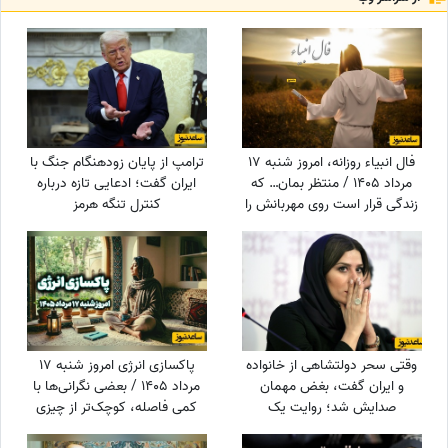
فال انبیاء روزانه، امروز شنبه 17
ترامپ از پایان زودهنگام جنگ با
مرداد 1405 / منتظر بمان… که
ایران گفت؛ ادعایی تازه درباره
زندگی قرار است روی مهربانش را
کنترل تنگه هرمز
به تو نشان دهد. خبرهای خوش،
در راه‌اند
وقتی سحر دولتشاهی از خانواده
پاکسازی انرژی امروز شنبه 17
و ایران گفت، بغض مهمان
مرداد 1405 / بعضی نگرانی‌ها با
صدایش شد؛ روایت یک
کمی فاصله، کوچک‌تر از چیزی
دلبستگی عمیق به وسعت یک
می‌شوند که تصور می‌کردی