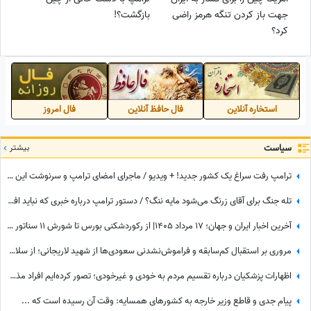
جهت باز کردن تنگه هرمز راضی
بازگشت؟!
کرد؟
استخاره آنلاین
فال حافظ آنلاین
فال امروز
سیاست
بیشتر
ترامپ رفت سراغ یک کشور جدید! + ویدیو / ماجرای امضای ترامپ و سرنوشت این کشور ثروتمند اروپایی
تله جنگ برای آقای زرنگ می‌شود مایه ننگ؟ / دستور ترامپ درباره خبری که نباید افشا می‌شد
آخرین اخبار ایران و جهان؛ 17 مرداد 1405| از رکوردشکنی بورس تا شورش 11 سناتور آمریکایی در برابر ترامپ
مروری بر استقبال کم‌سابقه و فراموش‌نشدنی سعودی‌ها از شهید لاریجانی؛ از سلام نظامی تا دست به سینه بودن بن‌سلمان مقابل دبیر فقید شورای عالی امنیت ملی +عکس
اظهارات پزشکیان درباره تقسیم مردم به خودی و غیرخودی؛ تصور کرده‌ایم افراد مذهبی «خودی» هستند و ...
پیام جدی و قاطع وزیر خارجه به کشورهای همسایه: وقت آن رسیده است که ...