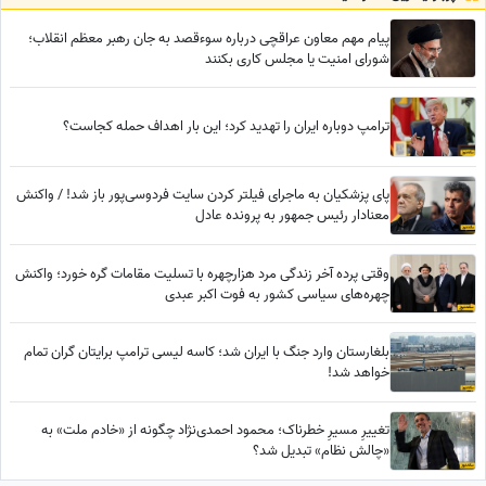
پیام مهم معاون عراقچی درباره سوءقصد به جان رهبر معظم انقلاب؛
شورای امنیت یا مجلس کاری بکنند
ترامپ دوباره ایران را تهدید کرد؛ این بار اهداف حمله کجاست؟
پای پزشکیان به ماجرای فیلتر کردن سایت فردوسی‌پور باز شد! / واکنش
معنادار رئیس جمهور به پرونده عادل
وقتی پرده آخر زندگی مرد هزارچهره با تسلیت مقامات گره خورد؛ واکنش
چهره‌های سیاسی کشور به فوت اکبر عبدی
بلغارستان وارد جنگ با ایران شد؛ کاسه لیسی ترامپ برایتان گران تمام
خواهد شد!
تغییرِ مسیرِ خطرناک؛ محمود احمدی‌نژاد چگونه از «خادم ملت» به
«چالش نظام» تبدیل شد؟