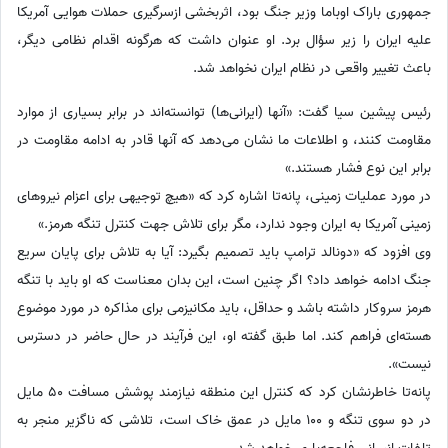
جمهوری باراک اوباما وزیر جنگ بود، اثربخشی ازسرگیری حملات هوایی آمریکا
علیه ایران را زیر سؤال برد. او عنوان داشت که هرگونه اقدام نظامی دیگر،
باعث تغییر واقعی در نظام ایران نخواهد شد.
رئیس پیشین سیا گفت: «آنها (ایرانی‌ها) توانسته‌اند در برابر بسیاری از موارد
مقاومت کنند، و اطلاعات ما نشان می‌دهد که آنها قادر به ادامه مقاومت در
برابر این نوع فشار هستند.»
در مورد عملیات زمینی، پانه‌تا اشاره کرد که «هیچ توجیهی برای اعزام نیروهای
زمینی آمریکا به ایران وجود ندارد، مگر برای تلاش جهت کنترل تنگه هرمز.»
وی افزود که «دونالد ترامپ باید تصمیم بگیرد: آیا به تلاش برای پایان سریع
جنگ ادامه خواهد داد؟ اگر چنین است، این بدان معناست که او باید با تنگه
هرمز سروکار داشته باشد و حداقل، باید مکانیزمی برای مذاکره در مورد موضوع
هسته‌ای فراهم کند. اما طبق گفته او، این فرآیند در حال حاضر در دسترس
نیست».
پانه‌تا خاطرنشان کرد که کنترل این منطقه نیازمند پوشش مسافت 50 مایل
در دو سوی تنگه و 100 مایل در عمق خاک است، تلاشی که ناگزیر منجر به