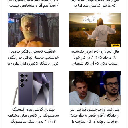
که عاشق غلامش شد اما به
/ اصلاً هم آقا و متشخص نیست!
دست برادرش کشته شد! و
اشعاری که با خون نوشته شد
فال انبیاء روزانه، امروز یک‌شنبه
خلاقیت تحسین برانگیز پیرمرد
18 مرداد 1405 / در کار خود
خوشتیپ بدنساز تهرانی در رایگان
شتاب مکن که آن کار شیطان
کردن باشگاه لاکچری اش برای 50
است و عاقبت پشیمان خواهی
سال به بالا حماسه آفرید +فیلم/
شد، اما ...
عجب استایلی داری آقا محتشم
خودت یک پا هادی چوپان هستی
علی ضیا و امیرحسین قیاسی سر
بهترین گوشی های گیمینگ
از دادگاه «آقای قاضی» درآوردند؟
سامسونگ در کلاس های مختلف
جزئیات پرونده‌ای که اینترنت را
2024 / بدون شک سامسونگ
ترکاند!
S24 Ultra در حال حاضر