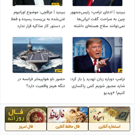
ببینید | ادعای ترامپ: رئیس‌جمهور
ببینید | عراقچی: موضوع اورانیوم
چین به صراحت گفت ایرانی‌ها
غنی‌شده به بن‌بست رسیده و فعلا
نمی‌توانند سلاح هسته‌ای داشته
در دستور کار مذاکره قرار ندارد
باشند و باید تنگه هرمز را باز کنند
ترامپ دوباره زبان تهدید را باز کرد:
حضور ناو هواپیمابر فرانسه در
شاید مجبور شویم کمی پاکسازی
تنگه هرمز واقعیت دارد؟
کنیم! +ویدیو
استخاره آنلاین
فال حافظ آنلاین
فال امروز