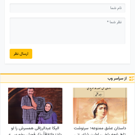
ارسال نظر
از سراسر وب
داستان عشق ممنوعه؛ سرنوشت
الیکا عبدالرزاقی همسرش را لو
تلخ رابعه بلخی، اولین شاعر زنی
داد؛ «اتفاقاً بذار فحش بخوری...»