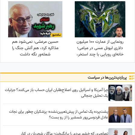
قدرتمندترین گوشی سامسونگ
برای گیمینگ در بازار است
رونمایی از عمارت 100 میلیون
حسین مرعشی: نمی‌شود هم
دلاری لیونل مسی در میامی؛
مذاکره کرد، هم آتش جنگ را
خانه‌ای رویایی با چند استخر،
شعله‌ور نگه داشت
سینمای خانگی و گاراژ بزرگ!
پربازدید‌ترین‌ها در سیاست
چرا آمریکا و اسرائیل روی اصلاح‌طلبان ایران حساب باز می‌کنند؟ جزئیات
یک تحلیل جنجالی
پشت‌پرده یک تماسِ از پیش‌تعیین‌نشده؛ پزشکیان چطور برای نجات
عادل فردوسی‌پور شمشیر را از رو بست؟
تصاویری که خشم مردم را برانگیخت؛ مژگان شجریان در کنار