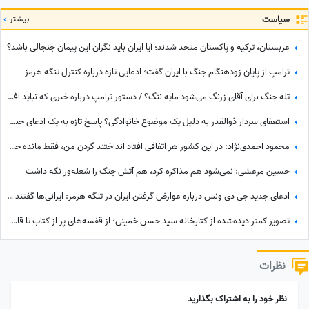
سیاست
بیشتر
عربستان، ترکیه و پاکستان متحد شدند؛ آیا ایران باید نگران این پیمان جنجالی باشد؟
ترامپ از پایان زودهنگام جنگ با ایران گفت؛ ادعایی تازه درباره کنترل تنگه هرمز
تله جنگ برای آقای زرنگ می‌شود مایه ننگ؟ / دستور ترامپ درباره خبری که نباید افشا می‌شد
استعفای سردار ذوالقدر به دلیل یک موضوع خانوادگی؟ پاسخ تازه به یک ادعای خبرساز
محمود احمدی‌نژاد: در این کشور هر اتفاقی افتاد انداختند گردن من، فقط مانده حمله مغول!
حسین مرعشی: نمی‌شود هم مذاکره کرد، هم آتش جنگ را شعله‌ور نگه داشت
ادعای جدید جی دی ونس درباره عوارض گرفتن ایران در تنگه هرمز: ایرانی‌ها گفتند ...
تصویر کمتر دیده‌شده از کتابخانه سید حسن خمینی؛ از قفسه‌های پر از کتاب تا قاب عکس رهبر شهید
نظرات
نظر خود را به اشتراک بگذارید