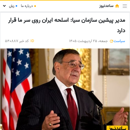
ساعدنیوز
●
درباره ما
●
مدیر پیشین سازمان سیا: اسلحه ایران روی سر ما قرار
دارد
سیاست
جمعه، 25 اردیبهشت 1405
ID
کد خبر 540887