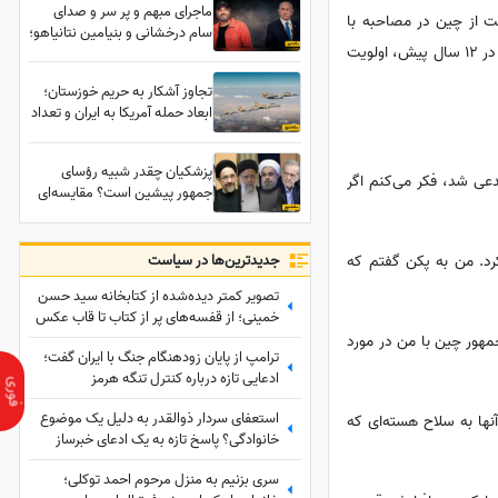
ماجرای مبهم و پر سر و صدای
ت از چین در مصاحبه با
سام درخشانی و بنیامین نتانیاهو؛
فاکس نیوز اظهارات تندی درباره تایوان مطرح کرد و گفت، مسئله تایوان از زمان اولین ملاقات من با رئیس جمهور چین در 12 سال پیش، اولویت
جریان چیست؟+عکس
تجاوز آشکار به حریم خوزستان؛
ابعاد حمله آمریکا به ایران و تعداد
شهدا
پزشکیان چقدر شبیه رؤسای
عی شد، فکر می‌کنم اگر
جمهور پیشین است؟ مقایسه‌ای
که نباید از دست بدهید
جدید‌ترین‌ها در سیاست
رد. من به پکن گفتم که
تصویر کمتر دیده‌شده از کتابخانه سید حسن
خمینی؛ از قفسه‌های پر از کتاب تا قاب عکس
رهبر شهید
کی است. رئیس جمهور چین با من در مورد
ترامپ از پایان زودهنگام جنگ با ایران گفت؛
ادعایی تازه درباره کنترل تنگه هرمز
استعفای سردار ذوالقدر به دلیل یک موضوع
ت را تا 200 دلار بپذیرم تا از دستیابی آنها به سلاح هسته‌ای که
خانوادگی؟ پاسخ تازه به یک ادعای خبرساز
سری بزنیم به منزل مرحوم احمد توکلی؛