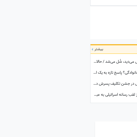
بیشتر
داماد محمدرضا پهلوی: وقتی شاه زن مو طلایی می‌دید، شُل می‌شد / حالا پسرش شده مدعی آزادی زنان!!!
استعفای سردار ذوالقدر به دلیل یک موضوع خانوادگی؟ پاسخ تازه به یک ادعای خبرساز
قاب متفاوتی که هرگز ندیده‌اید؛ حضور عراقچی در جشن تکلیف پسرش در سال 1395!
وقتی دشمن هم تحسین می‌کند؛ یادی کنیم از لقب رسانه اسرائیلی به عباس عراقچی پس از مذاکره با آمریکا+عکس