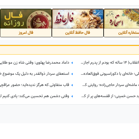
تخاره آنلاین
فال حافظ آنلاین
فال امروز
مروری بر خاطرات شیرین رهبر شهیدانقلاب| 14 ساله که بودم از پدرم اجازه می‌گرفتیم و با برادرم به ییلاق می‌رفتیم شب خسته برمی‌گشتیم و می‌خوابیدیم، پدرم ما را ...
سری بزنیم به منزل مرحوم احمد توکلی؛ خانه‌ای با دکوراسیونی فوق‌العاده ساده و مبلمانی قدیمی آراسته به گل و گیاه و شلف‌های دیواری پر از پتوس و گل گندمی+عکس
پشت‌پرده ماجرای شفا گرفتن انگشت ماشه‌ای سردار حاجی‌زاده؛ روایتی که دست‌به‌دست می‌شود
تصویر کمتر دیده‌شده از کتابخانه سید حسن خمینی؛ از قفسه‌های پر از کتاب تا قاب عکس رهبر شهید