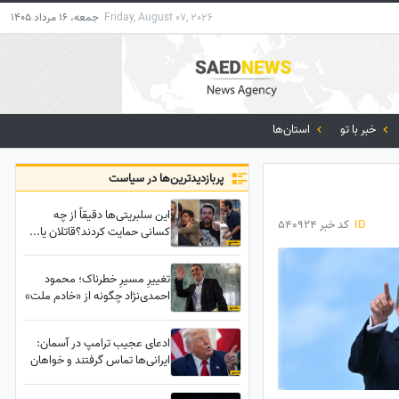
Friday, August 07, 2026
جمعه، 16 مرداد 1405
خبر با تو
استان‌ها
پربازدید‌ترین‌ها در سیاست
این سلبریتی‌ها دقیقاً از چه
ID
کد خبر 540924
کسانی حمایت کردند؟قاتلان یا...
تغییرِ مسیرِ خطرناک؛ محمود
احمدی‌نژاد چگونه از «خادم ملت»
به «چالش نظام» تبدیل شد؟
ادعای عجیب ترامپ در آسمان:
ایرانی‌ها تماس گرفتند و خواهان
این هستند که.../اگر من بروم،
شما هم می‌روید!