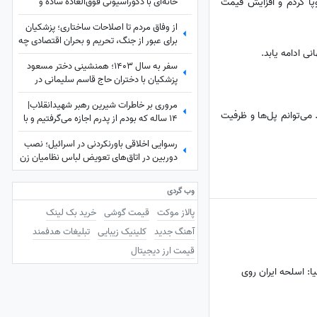
خانه‌ای با دکوراسیونی فوق‌العاده ساده و
روپا کردم و افزایش قیمت
مبلمانی قدیمی آراسته به گل و گیاه و
از وفاق مردم تا اصلاحات ساختاری؛ پزشکیان
شلف‌های دیواری پر از پتوس و گل
برای عبور از جنگ، تحریم و بحران اقتصادی چه
گندمی+عکس
ی ادامه یابد.
برنامه‌ای دارد؟
سفر به سال 1403؛ همنشینی دختر مسعود
پزشکیان با دختران حاج قاسم سلیمانی در
مراسم تنفیذ ریاست جمهوری+عکس
مروری بر خاطرات شیرین رهبر شهیدانقلاب|
می‌توانم پل‌ها و ظرفیت
14 ساله که بودم از پدرم اجازه می‌گرفتیم و با
برادرم به ییلاق می‌رفتیم شب خسته
رسوایی اخلاقی باورنکردنی در اسرائیل؛ نصب
برمی‌گشتیم و می‌خوابیدیم، پدرم ما را ...
دوربین در اتاق‌های تعویض لباس نظامیان زن
و سرویس‌های بهداشتی آنان!
وب گردی
پالاز موکت
قیمت گوشی
خرید بک لینک
آهنگ جدید
کلینیک زیبایی
تبلیغات هدفمند
قیمت ارز دیجیتال
: اسلحه ایران روی