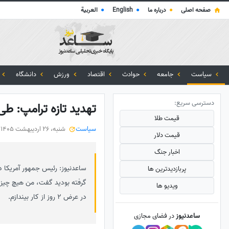
صفحه اصلی
●
درباره ما
●
English
●
العربية
سیاست
جامعه
حوادث
اقتصاد
ورزش
دانشگاه
دسترسی سریع:
تهدید تازه ترامپ: طی 2 روز پل‌ها و ظرفیت برق ایران را از کار می‌ان
قیمت طلا
سیاست
شنبه، 26 اردیبهشت 1405
قیمت دلار
اخبار جنگ
ساعدنیوز: رئیس جمهور آمریکا در
پربازدید‌ترین ها
گرفته بودید گفت، من هیچ چیز را
ویدیو ها
در عرض 2 روز از کار بیندازم.
ساعدنیوز
در فضای مجازی