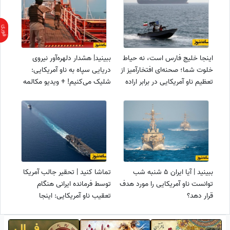
اینجا خلیج فارس است، نه حیاط
ببینید| هشدار دلهره‌آور نیروی
خلوت شما؛ صحنه‌ای افتخارآمیز از
دریایی سپاه به ناو آمریکایی:
تعظیم ناو آمریکایی در برابر اراده
شلیک می‌کنیم! + ویدیو مکالمه
ایرانی و فرار پس از اخطار نیروی
دریایی سپاه
ببینید | آیا ایران 5 شنبه شب
تماشا کنید | تحقیر جالب آمریکا
توانست ناو آمریکایی را مورد هدف
توسط فرمانده ایرانی هنگام
قرار دهد؟
تعقیب ناو آمریکایی: اینجا
سرزمین شیرهاست نه جای
قدرت‌نمایی کفتارها!