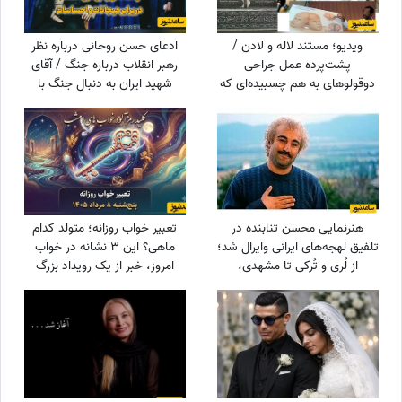
ویدیو؛ مستند لاله و لادن /
ادعای حسن روحانی درباره نظر
پشت‌پرده عمل جراحی
رهبر انقلاب درباره جنگ / آقای
دوقولوهای به هم چسبیده‌ای که
شهید ایران به دنبال جنگ با
هرگز همدیگر را ندیدند!
آمریکا بود؟
هنرنمایی محسن تنابنده در
تعبیر خواب روزانه؛ متولد کدام
تلفیق لهجه‌های ایرانی وایرال شد؛
ماهی؟ این 3 نشانه در خواب
از لُری و تُرکی تا مشهدی،
امروز، خبر از یک رویداد بزرگ
مازندرانی و فارسی دری + ویدئو
می‌دهند! / چهارشنبه 14 مرداد
1405