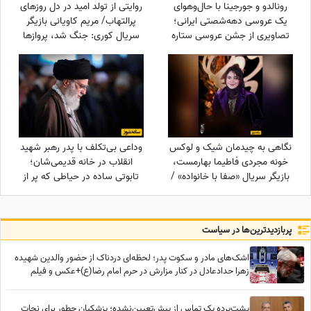
رونالدو و جورجینا با حال‌وهوای
روایتی از تولد امید در دل روزهای
یک عروسی دهه‌شصتی ایرانی؛
پرالتهاب/ مریم کاویانی بازیگر
تصاویری از جشن عروسی ستاره
سریال کوری: جنگ شد، پروازها
فوتبال با حضور هالند، امباپه و
کنسل شد و من در دبی موندنی
مسی که همه را غافلگیر کرد!
شدم…
نگاهی به چیدمان شیک و لوکس
وداعی بی‌تکلف با پدر رهبر شهید
خونه مجردی فاطیما بهارمست،
انقلاب در خانه قدیمی‌شان؛
بازیگر سریال «صفا با خانواده» /
تابوتی ساده در حیاطی که پر از
از مبلمان کلاسیک و پرده‌های
سادگی و صفا بود+عکس
اعیانی تا کتاب‌خونه و ...
پربازدید‌ترین‌ها در سیاست
اشک‌های مادر و سکوت پدر؛ لحظه‌ای دردناک از حضور والدین شهیده
زهرا حدادعادل در کنار مزارش در حرم امام رضا(ع)+عکس و فیلم
پشت‌پرده یک تماسِ از پیش‌تعیین‌نشده؛ پزشکیان چطور برای نجات