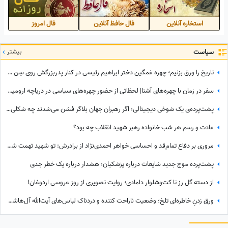
استخاره آنلاین
فال حافظ آنلاین
فال امروز
سیاست
بیشتر
تاریخ را ورق بزنیم؛ چهره غمگین دختر ابراهیم رئیسی در کنار پدربزرگش روی سِن در مراسمی در زادگاه پدرش +عکس
سفر در زمان با چهره‌های آشنا| لحظاتی از حضور چهره‌های سیاسی در دریاچه ارومیه؛ از پزشکیان و حسن روحانی تا احمدی‌نژاد و...
پشت‌پرده‌ی یک شوخی دیجیتالی؛ اگر رهبران جهان بلاگر فشن می‌شدند چه شکلی می‌شدند؟
عادت و رسم هر شب خانواده رهبر شهید انقلاب چه بود؟
مروری بر دفاع تمام‌قد و احساسی خواهر احمدی‌نژاد از برادرش: تو شهید تهمت شدی؛ برادرم تو خستگی را شرمنده کردی!
پشت‌پرده موج جدید شایعات درباره پزشکیان؛ هشدار درباره یک خطر جدی
از دسته گل رز تا کت‌وشلوار دامادی؛ روایت تصویری از روز عروسی اردوغان!
ورق زدنِ خاطره‌ای تلخ؛ وضعیت ناراحت کننده و دردناک لباس‌های آیت‌الله آل‌هاشم در لحظه شهادت که به موزه اهدا شد+عکس