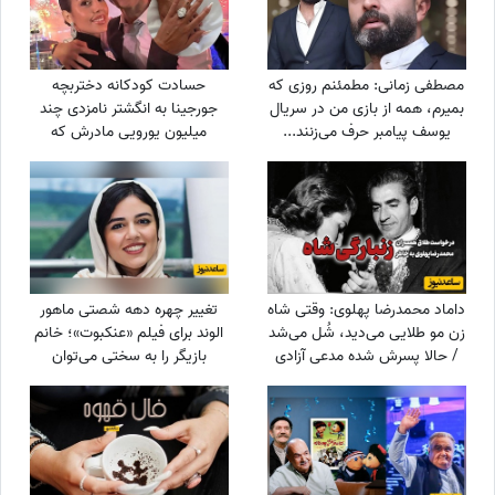
مصطفی زمانی: مطمئنم روزی که
حسادت کودکانه دختربچه
بمیرم، همه از بازی من در سریال
جورجینا به انگشتر نامزدی چند
یوسف پیامبر حرف می‌زنند...
میلیون یورویی مادرش که
+ویدیو
رونالدو به او هدیه داده بود!
داماد محمدرضا پهلوی: وقتی شاه
تغییر چهره دهه شصتی ماهور
زن مو طلایی می‌دید، شُل می‌شد
الوند برای فیلم «عنکبوت»؛ خانم
/ حالا پسرش شده مدعی آزادی
بازیگر را به سختی می‌توان
زنان!!!
شناخت + عکس