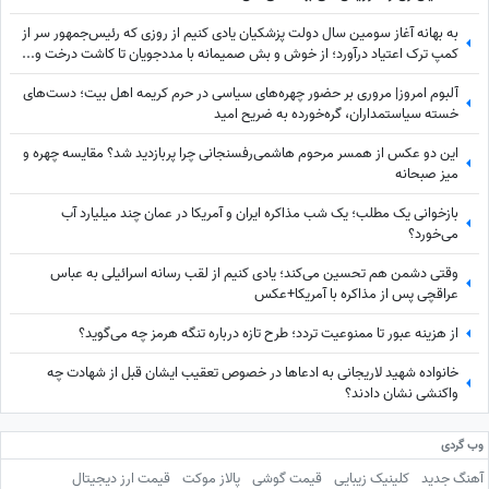
به بهانه آغاز سومین سال دولت پزشکیان یادی کنیم از روزی که رئیس‌جمهور سر از
کمپ ترک اعتیاد درآورد؛ از خوش و بش صمیمانه با مددجویان تا کاشت درخت و...
آلبوم امروز| مروری بر حضور چهره‌های سیاسی در حرم کریمه اهل بیت؛ دست‌های
خسته سیاستمداران، گره‌خورده به ضریح امید
این دو عکس از همسر مرحوم هاشمی‌رفسنجانی چرا پربازدید شد؟ مقایسه چهره و
میز صبحانه
بازخوانی یک مطلب؛ یک شب مذاکره ایران و آمریکا در عمان چند میلیارد آب
می‌خورد؟
وقتی دشمن هم تحسین می‌کند؛ یادی کنیم از لقب رسانه اسرائیلی به عباس
عراقچی پس از مذاکره با آمریکا+عکس
از هزینه عبور تا ممنوعیت تردد؛ طرح تازه درباره تنگه هرمز چه می‌گوید؟
خانواده شهید لاریجانی به ادعاها در خصوص تعقیب ایشان قبل از شهادت چه
واکنشی نشان دادند؟
وب گردی
آهنگ جدید
کلینیک زیبایی
قیمت گوشی
پالاز موکت
قیمت ارز دیجیتال