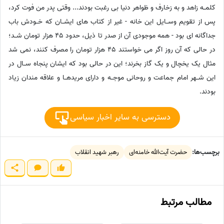
کلمــه زاهد و به زخارف و ظواهر دنیا بی رغبت بودند... وقتی پدر من فوت کرد،
پس از تقویم وســایل این خانه - غیر از کتاب های ایشــان که خــودش باب
جداگانه ای بود - همه موجودی آن از صدر تا ذیل، حدود 45 هزار تومان شــد؛
در حالی که آن روز اگر می خواستند 45 هزار تومان را مصرف کنند، نمی شد
مثال یک یخچال و یک گاز بخرند؛ این در حالی بود که ایشان پنجاه ســال در
این شــهر امام جماعت و روحانی موجــه و دارای مریدهــا و علاقه مندان زیاد
بودند.
دسترسی به سایر اخبار سیاسی
برچسب‌ها:
حضرت آیت‌الله خامنه‌ای
رهبر شهید انقلاب
مطالب مرتبط