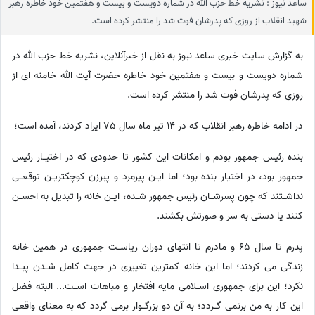
ساعد نیوز : نشریه خط حزب الله در شماره دویست و بیست و هفتمین خود خاطره رهبر
شهید انقلاب از روزی که پدرشان فوت شد را منتشر کرده است.
به گزارش سایت خبری ساعد نیوز به نقل از خبرآنلاین، نشریه خط حزب الله در
شماره دویست و بیست و هفتمین خود خاطره حضرت آیت الله خامنه ای از
روزی که پدرشان فوت شد را منتشر کرده است.
در ادامه خاطره رهبر انقلاب که در 14 تیر ماه سال 75 ایراد کردند، آمده است؛
بنده رئیس جمهور بودم و امکانات این کشور تا حدودی که در اختیــار رئیس
جمهور بود، در اختیار بنده بود؛ اما ایــن پیرمرد و پیرزن کوچکتریــن توقعــی
نداشــتند که چون پسرشــان رئیس جمهور شــده، ایــن خانه را تبدیل به احســن
کنند یا دستی به سر و صورتش بکشند.
پدرم تا سال 65 و مادرم تا انتهای دوران ریاســت جمهوری در همین خانه
زندگی می کردند؛ اما این خانه کمترین تغییری در جهت کامل شــدن پیــدا
نکرد؛ این برای جمهوری اســلامی مایه افتخار و مباهات اســت... البته فضل
این کار به من برنمی گــردد؛ به آن دو بزرگــوار برمی گردد که به معنای واقعی