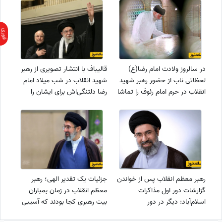
در سالروز ولادت امام رضا(ع)
قالیباف با انتشار تصویری از رهبر
لحظاتی ناب از حضور رهبر شهید
شهید انقلاب در شب میلاد امام
انقلاب در حرم امام رئوف را تماشا
رضا دلتنگی‌اش برای ایشان را
کنید؛ اینک شدم با روی گلگون
اینگونه بیان کرد...
میهمانت... +فیلم
رهبر معظم انقلاب پس از خواندن
جزئیات یک تقدیر الهی؛ رهبر
گزارشات دور اول مذاکرات
معظم انقلاب در زمان بمباران
اسلام‌آباد: دیگر در دور
بیت رهبری کجا بودند که آسیبی
دوم...+ویدیو
ندیدند؟+فیلم