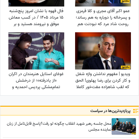
عمو اکبر آقای مجری و کلا قرمزی
فال قهوه با نشان امروز پنج‌شنبه
و پسرخاله را دوباره به هم رساند؛
15 مرداد 1405 / در کسب معاش
روحت شاد مرد که نبودنت هم
موفق و نیرومند هستید و بر
خیر و برکت دارد
دشمنان غلبه می‌کنید مخصوصا
بر ...
ویدیو | مفهوم نداشتن واژه شغل
غوغای استایل هنرمندان در اکران
و کار کردن برای رضا پهلوی! الحق
«از یادرفته»؛ از درخشش
که لقب شاهزاده مفت‌خور کاملا
تمام‌مشکی پردیس احمدیه و
برازنده توئه
آزیتا حاجیان تا تیپ اسپورت
سینا مهراد و مجید مظفری
پربازدید‌ترین‌ها در سیاست
محل جلسه رهبر شهید انقلاب چگونه لو رفت؟پاسخ قابل‌تامل از زبان
نماینده مجلس