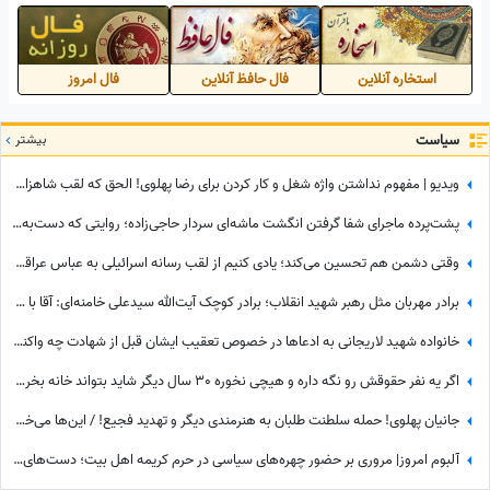
استخاره آنلاین
فال حافظ آنلاین
فال امروز
سیاست
بیشتر
ویدیو | مفهوم نداشتن واژه شغل و کار کردن برای رضا پهلوی! الحق که لقب شاهزاده مفت‌خور کاملا برازنده توئه
پشت‌پرده ماجرای شفا گرفتن انگشت ماشه‌ای سردار حاجی‌زاده؛ روایتی که دست‌به‌دست می‌شود
وقتی دشمن هم تحسین می‌کند؛ یادی کنیم از لقب رسانه اسرائیلی به عباس عراقچی پس از مذاکره با آمریکا+عکس
برادر مهربان مثل رهبر شهید انقلاب؛ برادر کوچک آیت‌الله سیدعلی خامنه‌ای: آقا با ماشین فولکس‌شان تا ساعت 12 برای آنهایی که جهاز آورده بودند دنبال شام بودند
خانواده شهید لاریجانی به ادعاها در خصوص تعقیب ایشان قبل از شهادت چه واکنشی نشان دادند؟
اگر یه نفر حقوقش رو نگه داره و هیچی نخوره 30 سال دیگر شاید بتواند خانه بخرد؛ جمله جالب پزشکیان که بار دیگر دست به دست می‌شود
جانیان پهلوی! حمله سلطنت طلبان به هنرمندی دیگر و تهدید فجیع! / این‌ها می‌خواهند برای ایران آزادی بیاورند؟!
آلبوم امروز| مروری بر حضور چهره‌های سیاسی در حرم کریمه اهل بیت؛ دست‌های خسته سیاستمداران، گره‌خورده به ضریح امید