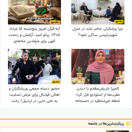
چرا پزشکیان حاضر نشد در منزل
آیه قرآن امروز پنج‌شنبه 15 مرداد
شهیدرئیسی ساکن شود؟
1405؛ پیام امید، آرامش و رحمت
الهی برای متولدین ماه‌های
مختلف
المیرا شریفی‌مقدم با دیدن
حضور دسته جمعی ورزشکاران و
عقرب‌ها از استودیو فرار کرد؛
اهالی فوتبال برای عرض تسلیت
لحظه غیرمنتظره در «صبحانه
به علی دایی در اردبیل/ رخت
ایرانی» + ویدئو
عزای شهریار فوتبال ایران در مقام
اقوام درجه یک+عکس
پربازدید‌ترین‌ها در جامعه