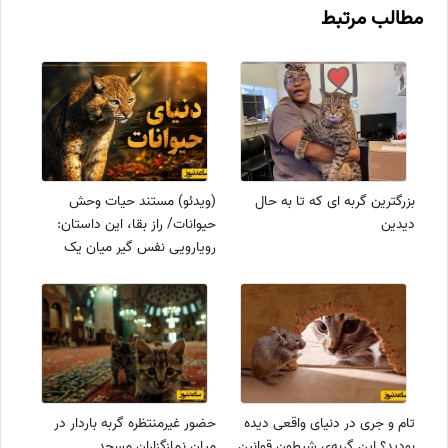
مطالب مرتبط
بزرگترین گربه ای که تا به حال
(ویدئو) مستند حیات وحش
دیدین
حیوانات/ راز بقا، این داستان:
رویارویی نفس گیر میان یک
شکارچی و یک گربه سان وحشی
در قلب جنگل
تام و جری در دنیای واقعی دیده
حضور غیرمنتظره گربه باردار در
بودید؟ این گربه‌‌ی شیطون قوانین
میان نمازگزاران مسجد