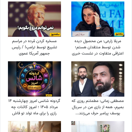
مریلا زارعی: من محصول دیده
مسخره کردن مُرده در مراسم
شدن توسط منتقدان هستم؛
تشییع توسط ترامپ! / رئیس
اعترافی متفاوت در نشست خبری
جمهور آمریکا عموی
«موسی کلیم‌الله» + ویدئو
سلطنت‌طلب‌ها را با جوک و خنده
راهی جهنم کرد
مصطفی زمانی: مطمئنم روزی که
گردونه شانس امروز چهارشنبه 14
بمیرم، همه از بازی من در سریال
مرداد 1405 ؛ امروز کائنات چه
یوسف پیامبر حرف می‌زنند...
رازی را برای ماه تولد تو فاش
+ویدیو
کرده؟