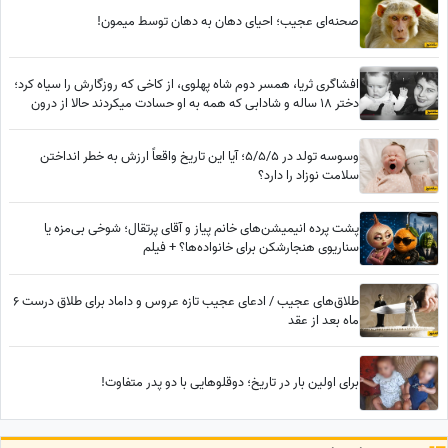
صحنه‌ای عجیب؛ احیای دهان به دهان توسط میمون!
افشاگری ثریا، همسر دوم شاه پهلوی، از کاخی که روزگارش را سیاه کرد؛
دختر 18 ساله و شادابی که همه به او حسادت میکردند حالا از درون
پیرزنی بیمار و خسته است
وسوسه تولد در 5/5/5؛ آیا این تاریخ واقعاً ارزش به خطر انداختن
سلامت نوزاد را دارد؟
پشت پرده انیمیشن‌های خانم پیاز و آقای پرتقال؛ شوخی بی‌مزه یا
سناریوی هنجارشکن برای خانواده‌ها؟ + فیلم
طلاق‌های عجیب / ادعای عجیب تازه عروس و داماد برای طلاق درست 6
ماه بعد از عقد
برای اولین‌ بار در تاریخ؛ دوقلوهایی با دو پدر متفاوت!