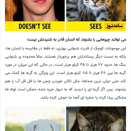
می توانند چیزهایی را بشنوند که انسان قادر به شنیدنش نیست
این موجودات کوچک از قدرت شنوایی بهتری، نه فقط در مقایسه با انسان ها،
بلکه به نسبت دیگر پستانداران هم برخوردار هستند. مثلاً محدوده ی شنوایی
سگ ها حدود 67 هرتز تا 45 کیلو هرتز است، در حالی که این میزان در مورد
گربه ها بین 48 هرتز تا 85 کیلو هرتز است. این ویژگی به گربه ها کمک می
کند حتی جزئی ترین صداها، مثل تکان خوردن چمن ها یا قل قل آب را هم
بشنوند. پس اگر گربه ای را دیدید که به دیوار خیره شده، ممکن است لوله ها
مشکلی پیدا کرده یا حشره ای آنجا جا خوش کرده باشد.