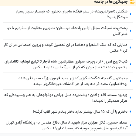
جدید‌ترین‌ها در جامعه
شگفتی ناصرالدین‌شاه در سفر فرنگ؛ ماجرای دختری که «بسیار بسیار بسیار
خوشگل» بود!
پشت‌پرده ضیافت مجلل اولین پادشاه عربستان؛ تصویری متفاوت از سفره‌ای با دو
شتر کامل
عمارتی که که ملک الشعرا و دهخدا در آن تحصیل کردند و پروین اعتصامی در آن کار
کرد + عکس
قاب تاریخ امروز / از دوچرخه سواری مظفرالدین شاه قاجار تا تبلیغ نوشابه ‌کانادادرای
و تصویر دیده نشده از جردن که کم از لس‌آنجلس نداره + عکس
جدیدترین گنجینه شگفت‌انگیزی که زیر معبد فرعون بزرگ مصر دفن شده
بود+تصاویر/ معبد فراعنه بعد از هر اکتشاف حیرت‌انگیزتر میشه
ویدیو؛ مستند لاله و لادن / پشت‌پرده عمل جراحی دوقولوهای به هم چسبیده‌ای که
هرگز همدیگر را ندیدند!
دخترم با آن که ۱۵ سال بیشتر ندارد دختر بدنام شهر لقب گرفته!
صدام حسین، قاتل هزاران هزار شهید 8 سال دفاع مقدس به ورزشگاه آزادی تهران
آمد!/ یه جو عقل هم چیز خوبیه که بعضیا ندارن!+ عکس