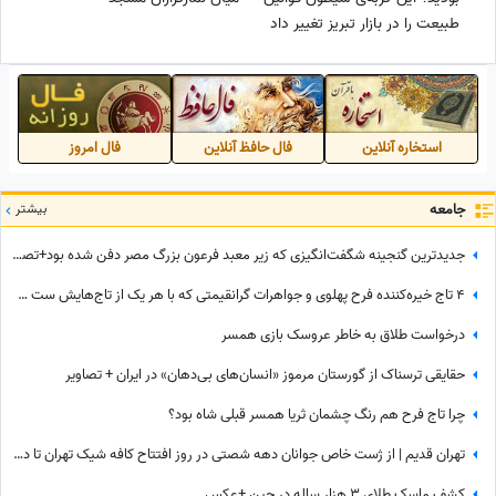
طبیعت را در بازار تبریز تغییر داد
😂 + فیلم
استخاره آنلاین
فال حافظ آنلاین
فال امروز
جامعه
بیشتر
جدیدترین گنجینه شگفت‌انگیزی که زیر معبد فرعون بزرگ مصر دفن شده بود+تصاویر/ معبد فراعنه بعد از هر اکتشاف حیرت‌انگیزتر میشه
4 تاج خیره‌کننده فرح پهلوی و جواهرات گرانقیمتی که با هر یک از تاج‌هایش ست میکرد/ لاکچری‌بازی‌های بیخودی که ثروت ایران را به باد داد
درخواست طلاق به خاطر عروسک‌ بازی همسر
حقایقی ترسناک از گورستان مرموز «انسان‌های بی‌دهان» در ایران + تصاویر
چرا تاج فرح هم رنگ چشمان ثریا همسر قبلی شاه بود؟
تهران قدیم | از ژست خاص جوانان دهه شصتی در روز افتتاح کافه شیک تهران تا دور دور دختر جوان و سگش با رنوی قرمز در سال 78
کشف ماسک طلای 3 هزار ساله در چین +عکس