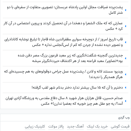
پشت‌پرده ضیافت مجلل اولین پادشاه عربستان؛ تصویری متفاوت از سفره‌ای با دو
شتر کامل
عمارتی که که ملک الشعرا و دهخدا در آن تحصیل کردند و پروین اعتصامی در آن کار
کرد + عکس
قاب تاریخ امروز / از دوچرخه سواری مظفرالدین شاه قاجار تا تبلیغ نوشابه ‌کانادادرای
و تصویر دیده نشده از جردن که کم از لس‌آنجلس نداره + عکس
جدیدترین گنجینه شگفت‌انگیزی که زیر معبد فرعون بزرگ مصر دفن شده
بود+تصاویر/ معبد فراعنه بعد از هر اکتشاف حیرت‌انگیزتر میشه
ویدیو؛ مستند لاله و لادن / پشت‌پرده عمل جراحی دوقولوهای به هم چسبیده‌ای که
هرگز همدیگر را ندیدند!
دخترم با آن که ۱۵ سال بیشتر ندارد دختر بدنام شهر لقب گرفته!
صدام حسین، قاتل هزاران هزار شهید 8 سال دفاع مقدس به ورزشگاه آزادی تهران
آمد!/ یه جو عقل هم چیز خوبیه که بعضیا ندارن!+ عکس
وب گردی
قیمت گوشی
خرید بک لینک
آهنگ جدید
پالاز موکت
کلینیک زیبایی