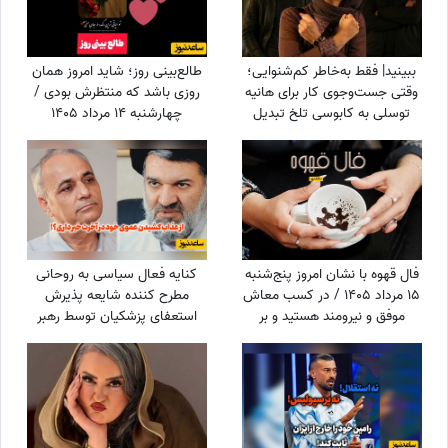
ببینید| فقط به‌خاطر کم‌شنوایی؛
طالع‌بینی روز؛ شاید امروز همان
وقتی جست‌وجوی کار برای هانیه
روزی باشد که منتظرش بودی /
توسلی به کابوسی تلخ تبدیل
چهارشنبه 14 مرداد 1405
می‌شود
فال قهوه با نشان امروز پنج‌شنبه
کنایه فعال سیاسی به روحانی
15 مرداد 1405 / در کسب معاش
مطرح کننده شایعه پذیرش
موفق و نیرومند هستید و بر
استعفای پزشکیان توسط رهبر
دشمنان غلبه می‌کنید مخصوصا
انقلاب: چرا از حمله دشمن به
بر ...
بیت رهبری جلوگیری نکردی؟