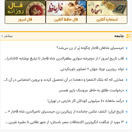
"من ثروتمندم"
استخاره آنلاین
فال حافظ آنلاین
فال امروز
جامعه
بیشتر
حرمسرای شاهان قاجار چگونه پُر از زن می‌شد؟
قاب تاریخ امروز / از دوچرخه سواری مظفرالدین شاه قاجار تا تبلیغ نوشابه ‌کانادادرای و تصویر دیده نشده از جردن که کم از لس‌آنجلس نداره + عکس
تولد ریزترین نوزاد جهان + تصاویر باورنکردنی
عمارتی که که ملک الشعرا و دهخدا در آن تحصیل کردند و پروین اعتصامی در آن کار کرد + عکس
درخواست طلاق به خاطر عروسک‌ بازی همسر
درآمد ماهانه 60 میلیونی کودکان کار خارجی در تهران!
تاریخ ایران؛ کشف عکس جامانده از زیباترین زن حرمسرای ناصرالدین شاه قاجار + عکس
3 مورد از شگفت انگیزترین اکتشافات مصر باستان؛ از شهر طلایی تا مقبره نفرین‌ شده