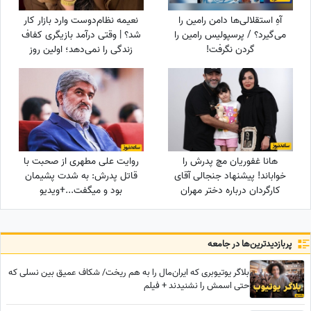
آهِ استقلالی‌ها دامن رامین را
نعیمه نظام‌دوست وارد بازار کار
می‌گیرد؟ / پرسپولیس رامین را
شد؟ | وقتی درآمد بازیگری کفاف
گردن نگرفت!
زندگی را نمی‌دهد؛ اولین روز
کارگری نعیمه نظام‌دوست در
کارگاه کابینت‌سازی!
هانا غفوریان مچ پدرش را
روایت علی مطهری از صحبت با
خواباند! پیشنهاد جنجالی آقای
قاتل پدرش: به شدت پشیمان
کارگردان درباره دختر مهران
بود و میگفت...+ویدیو
غفوریان که او را به تأمل
واداشت!
پربازدید‌ترین‌ها در جامعه
بلاگر یوتیوبری که ایران‌مال را به هم ریخت/ شکاف عمیق بین نسلی که
حتی اسمش را نشنیدند + فیلم