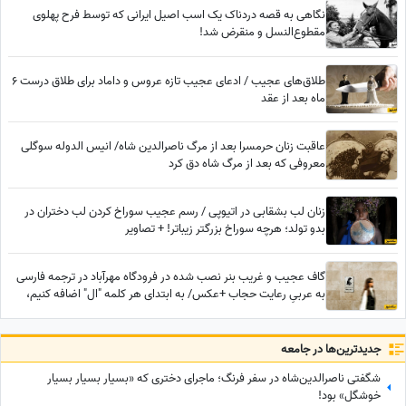
نگاهی به قصه دردناک یک اسب اصیل ایرانی که توسط فرح پهلوی
مقطوع‌النسل و منقرض شد!
طلاق‌های عجیب / ادعای عجیب تازه عروس و داماد برای طلاق درست 6
ماه بعد از عقد
عاقبت زنان حرمسرا بعد از مرگ ناصرالدین شاه/ انیس الدوله سوگلی
معروفی که بعد از مرگ شاه دق کرد
زنان لب بشقابی در اتیوپی / رسم عجیب سوراخ کردن لب دختران در
بدو تولد؛ هرچه سوراخ بزرگتر زیباتر! + تصاویر
گاف عجیب و غریب بنر نصب شده در فرودگاه مهرآباد در ترجمه فارسی
به عربیِ رعایت حجاب +عکس/ به ابتدای هر کلمه "ال" اضافه کنیم،
عربی میشه؟
جدید‌ترین‌ها در جامعه
شگفتی ناصرالدین‌شاه در سفر فرنگ؛ ماجرای دختری که «بسیار بسیار بسیار
خوشگل» بود!