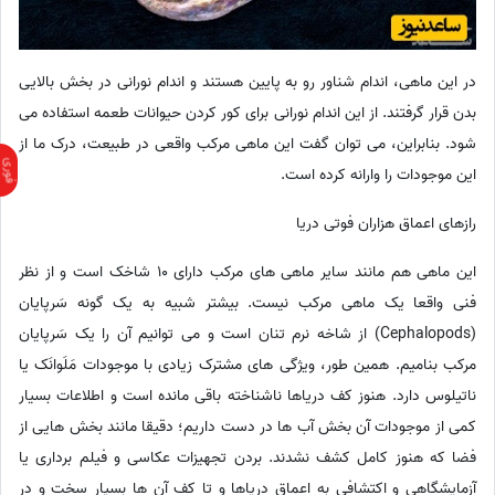
در این ماهی، اندام شناور رو به پایین هستند و اندام نورانی در بخش بالایی
بدن قرار گرفتند. از این اندام نورانی برای کور کردن حیوانات طعمه استفاده می
شود. بنابراین، می توان گفت این ماهی مرکب واقعی در طبیعت، درک ما از
این موجودات را وارانه کرده است.
رازهای اعماق هزاران فوتی دریا
این ماهی هم مانند سایر ماهی های مرکب دارای 10 شاخک است و از نظر
فنی واقعا یک ماهی مرکب نیست. بیشتر شبیه به یک گونه سَرپایان
(Cephalopods) از شاخه نرم تنان است و می توانیم آن را یک سَرپایان
مرکب بنامیم. همین طور، ویژگی های مشترک زیادی با موجودات مَلَوانَک یا
ناتیلوس دارد. هنوز کف دریاها ناشناخته باقی مانده است و اطلاعات بسیار
کمی از موجودات آن بخش آب ها در دست داریم؛ دقیقا مانند بخش هایی از
فضا که هنوز کامل کشف نشدند. بردن تجهیزات عکاسی و فیلم برداری یا
آزمایشگاهی و اکتشافی به اعماق دریاها و تا کف آن ها بسیار سخت و در