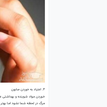
4. اعتیاد به خوردن صابون
خـوردن مـواد شـوینده و بهداشـتی عج
مـرگ در لحظـه شـما نشـود امـا بهتـ