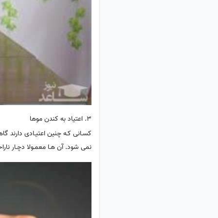
3. اعتیاد به کندن موها
کسـانی کـه چنین اعتیـادی دارند گاه
نمی شود. آن هـا معمـولا دچـار نار