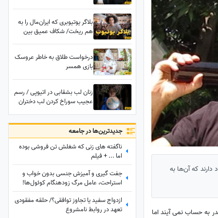
خیلی بدی بین دختر و پسرها رد و
بدل میشد + ویدئو
بلاگر یوتیوبری که ایران‌مال را به
هم ریخت/ شکاف عمیق بین
نسلی که حتی اسمش را نشنیدند
+ فیلم
درخواست طلاق به خاطر عروسک‌
بازی همسر
زنان لب بشقابی در اتیوپی / رسم
عجیب سوراخ کردن لب دختران
در بدو تولد؛ هرچه سوراخ بزرگتر
زیباتر! + تصاویر
جدید‌ترین‌ها در جامعه
ناگفته های زنی که شغلش تن فروشی بوده
اما ... + فیلم
دارند که آن‌ها به
جفت گیری و آمیزش جنسی بدون خواب و
استراحت، عامل مرگ زودهنگام کوئول‌ها!
+عکس
ازدواج سفید یا تجاوز توافقی؟/ حلقه مفقودی
تعهد در روابط نامشروع
در به حساب نمی آیند اما