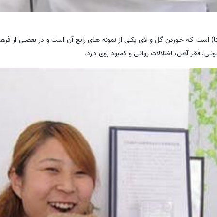
یکا) است کـه خـوردن گل و لای یکـی از نمونه هـای رایج آن است و در بعضـی از فرهنگ
ونـی، فقـر آهـن، اختلالات روانـی و کمبود روی دارد.