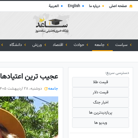
صفحه اصلی
●
درباره ما
●
English
●
العربية
سیاست
جامعه
حوادث
اقتصاد
ورزش
دانشگاه
دسترسی سریع:
عجیب ترین اعتیادهای 
قیمت طلا
جامعه
دوشنبه، 28 اردیبهشت 1405
قیمت دلار
اخبار جنگ
پربازدید‌ترین ها
ویدیو ها