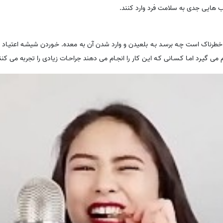
ب هایی جدی به سلامت فرد وارد کنند.
رناک است چـه برسـد بـه بلعیدن و وارد شدن آن به معده. خـوردن شیشـه اعتیـاد چ
می گیـرد امـا کـسـانی کـه ایـن کار را انجـام می دهند جراحـات زیادی را تجربه می کنن