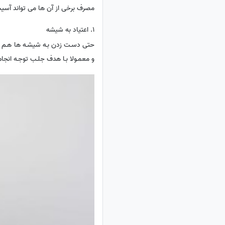
مصرف برخی از آن ها می تواند آسی
1. اعتیاد به شیشه
حتی دسـت زدن بـه شیشـه ها هـم خط
و معمـولا بـا هدف جلـب توجـه انجام 