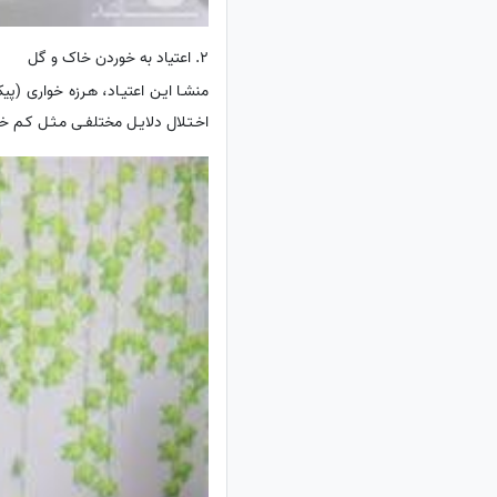
2. اعتیاد به خوردن خاک و گل
منشـا ایـن اعتیـاد، هـرزه خواری (پ
اخـتـلال دلایـل مختلفـی مـثـل کـم خـ