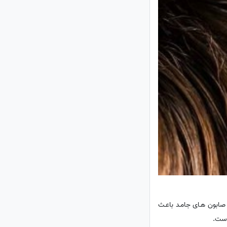
ن صابون هـای جامـد باعـث
است.