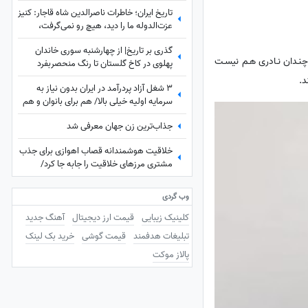
تاریخ ایران؛ خاطرات ناصرالدین شاه قاجار: کنیز
عزت‌الدوله ما را دید، هیچ رو نمی‌گرفت،
بسیار خجالت کشیدیم و...
گذری بر تاریخ| از چهارشنبه سوری خاندان
نـدان نـادری هـم نیسـت
پهلوی در کاخ گلستان تا رنگ منحصربفرد
شورولت کوروت 1979 در محله در گیشا، 60
د.
3 شغل آزاد پردرآمد در ایران بدون نیاز به
سال پیش
سرمایه اولیه خیلی بالا/ هم برای بانوان و هم
آقایون
جذاب‌ترین زن جهان معرفی شد
خلاقیت هوشمندانه قصاب اهوازی برای جذب
مشتری مرزهای خلاقیت را جابه جا کرد/
مغزشو باید طلا گرفت +عکس
وب گردی
کلینیک زیبایی
قیمت ارز دیجیتال
آهنگ جدید
تبلیغات هدفمند
قیمت گوشی
خرید بک لینک
پالاز موکت