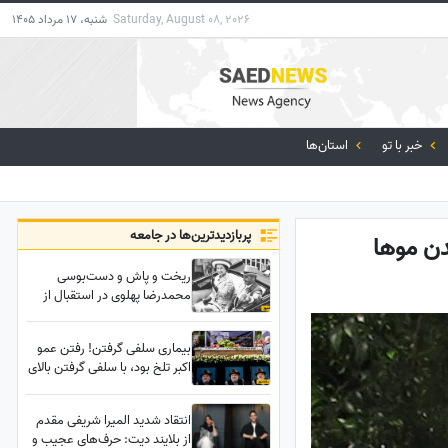
Saturday, August 08, 2026
شنبه، 17 مرداد 1405
خبر با تو
استان‌ها
پربازدید‌ترین‌ها در جامعه
دن موها
ریخت و پاش و دست‌بوسی
محمدرضا پهلوی در استقبال از
ملکه بریتانیا، الیزابت دوم +
عکس
بیماری سلفی گرفتن! رفتن عمو
اکبر تلخ بود، با سلفی گرفتن بالای
سر جنازه تلخ‌تر هم شد / چه
خبرمونه؟
انتقاد شدید المیرا شریفی مقدم
از بلایند دیت: حرف‌های عجیب و