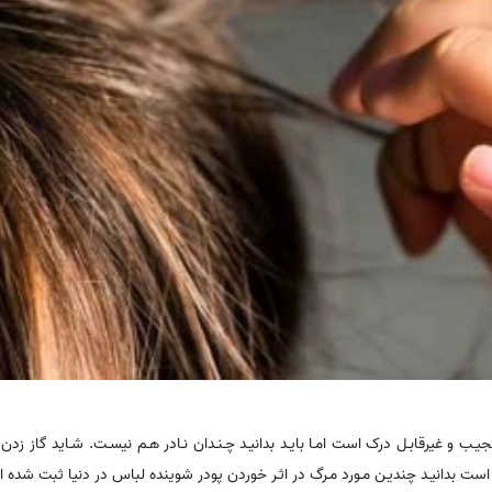
یـب و غیرقابـل درک است امـا بایـد بدانیـد چـنـدان نـادر هـم نیسـت. شـاید گاز زد
ر است بدانیـد چندیـن مـورد مـرگ در اثـر خوردن پودر شوینده لباس در دنیا ثبت شده 