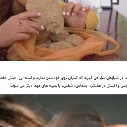
ـا در شـرایطی قـرار می گیـرند که کنترلی روی خودشـان نـدارند و البتـه این اختلال 
احتـی و اختـلال در عملکـرد اجتماعی، شغلی، یا زمینه های مهم دیگر می شوند.