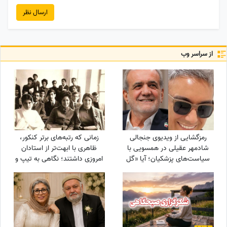
ارسال نظر
از سراسر وب
رمزگشایی از ویدیوی جنجالی
زمانی که رتبه‌های برتر کنکور،
شادمهر عقیلی در همسویی با
ظاهری با ابهت‌تر از استادان
سیاست‌های پزشکیان؛ آیا «گل
امروزی داشتند؛ نگاهی به تیپ و
یاس» بلیت برگشت به خانه
استایل رتبه‌های برتر کنکور سال
است؟
1354 + عکس