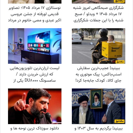
شکرگزاری صبحگاهی امروز شنبه
نوستالژی 17 مرداد 1405؛ تصاویر
17 مرداد 1405 + ویدئو / صبح
قدیمی لورفته از جشن عروسی
شنبه را با این جملات شکرگزاری
اکبر عبدی و مصی خانوم در مرداد
آغاز کن؛ شاید امروز بهترین خبر
1365
در انتظارت باشد
ببینید| عجیب‌ترین سفارش
لیست ارزان‌ترین تلویزیون‌هایی
اسنپ‌باکس؛ پیک موتوری به
که ارزش خریدن دارند /
جای کالا، کودک جابه‌جا کرد!
سامسونگ DU8000 یکی از
ارزانترین تلویزیون‌های بازار
ببینید| برگردیم به سال 1403 و
دانلود سوزناک ترین نوحه ها و