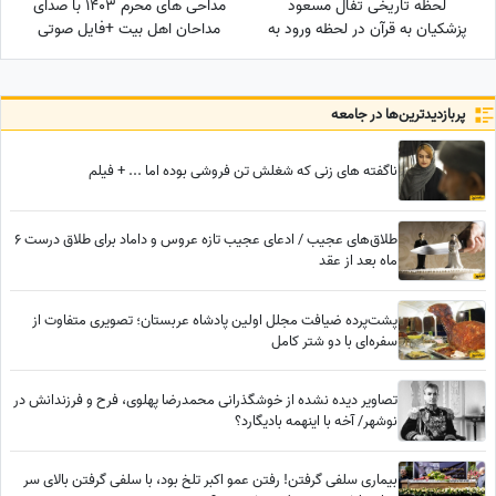
لحظه تاریخی تفال مسعود
مداحی های محرم 1403 با صدای
پزشکیان به قرآن در لحظه ورود به
مداحان اهل بیت +فایل صوتی
ریاست جمهوری؛ نمایش آیات در
حضور مخبر و پدر داماد رهبر
شهید انقلاب
پربازدید‌ترین‌ها در جامعه
ناگفته های زنی که شغلش تن فروشی بوده اما ... + فیلم
طلاق‌های عجیب / ادعای عجیب تازه عروس و داماد برای طلاق درست 6
ماه بعد از عقد
پشت‌پرده ضیافت مجلل اولین پادشاه عربستان؛ تصویری متفاوت از
سفره‌ای با دو شتر کامل
تصاویر دیده نشده از خوشگذرانی محمدرضا پهلوی، فرح و فرزندانش در
نوشهر/ آخه با اینهمه بادیگارد؟
بیماری سلفی گرفتن! رفتن عمو اکبر تلخ بود، با سلفی گرفتن بالای سر