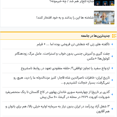
جنازه تلخ‌تر هم شد / چه خبرمونه؟
شلخته ها این را بدانند و به خود افتخار کنند!
جدید‌ترین‌ها در جامعه
ناگفته های زنی که شغلش تن فروشی بوده اما ... + فیلم
جفت گیری و آمیزش جنسی بدون خواب و استراحت، عامل مرگ زودهنگام
کوئول‌ها! +عکس
ازدواج سفید یا تجاوز توافقی؟/ حلقه مفقودی تعهد در روابط نامشروع
تاریخ ایران؛ خاطرات ناصرالدین شاه قاجار: کنیز عزت‌الدوله ما را دید، هیچ رو
نمی‌گرفت، بسیار خجالت کشیدیم و...
گذری بر تاریخ| از چهارشنبه سوری خاندان پهلوی در کاخ گلستان تا رنگ منحصربفرد
شورولت کوروت 1979 در محله در گیشا، 60 سال پیش
3 شغل آزاد پردرآمد در ایران بدون نیاز به سرمایه اولیه خیلی بالا/ هم برای بانوان و
هم آقایون