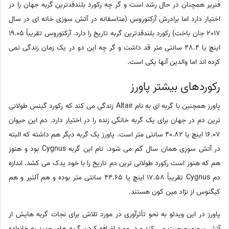
فنریر همچنان در حال رشد است و گر چه رکورد بلندقدترین گربه جهان را در
اختیار دارد اما برادرش آرکتوروس (متاسفانه در آتش سوزی خانه ای در سال
2017 جان باخت) رکورد بلندقدترین گربه تاریخ را دارد. آرکتوروس تقریباً 19.05
اینچ یا 48.4 سانتی متر قد داشت و گر چه این دو در یک زمان زندگی نمی
کرده اند اما والدین آنها یکی است.
رکوردهای بیشتر پاورز
پاورز همچنین با گربه ای به نام Altair زندگی می کند که رکورد گینس طولانی
ترین دم در جهان برای یک گربه خانگی زنده را در اختیار دارد. دم این حیوان
16.07 اینچ یا 40.82 سانتی متر است. پاورز یک گربه دیگر هم داشته که البته
در آتش سوزی همان سال گم می شود. نام این گربه Cygnus بود و هنوز
هم که هنوز است رکورد طولانی ترین دم تاریخ را با خود یدک می کشد. اندازه
دم Cygnus تقریباً 17.58 اینچ یا 44.65 سانتی متر بوده و هم آلتیر و هم
کیگنوس از نژاد مین کون هستند.
پاورز در این ویدئو به نحو تأثرآوری در مورد تلاش برای نجات گربه هایش از
آتش سوزی صحبت می کند و در مورد اضافه کردن گربه های جدید به خانواده