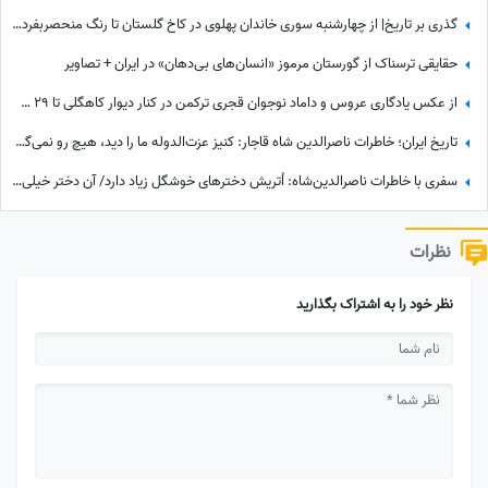
گذری بر تاریخ| از چهارشنبه سوری خاندان پهلوی در کاخ گلستان تا رنگ منحصربفرد شورولت کوروت 1979 در محله در گیشا، 60 سال پیش
حقایقی ترسناک از گورستان مرموز «انسان‌های بی‌دهان» در ایران + تصاویر
از عکس یادگاری عروس و داماد نوجوان قجری ترکمن در کنار دیوار کاهگلی تا 29 سالگی مونیکا بلوچی با شال سفید پردار
تاریخ ایران؛ خاطرات ناصرالدین شاه قاجار: کنیز عزت‌الدوله ما را دید، هیچ رو نمی‌گرفت، بسیار خجالت کشیدیم و...
سفری با خاطرات ناصرالدین‌شاه: اُتریش دخترهای خوشگل زیاد دارد/ آن دختر خیلی‌ خوشگل‌تر وقتی به من دسته گل داد، مات و مبهوت شدم، نتوانستم راه بروم مردم ملتفت شدند، خندیدند!
نظرات
نظر خود را به اشتراک بگذارید