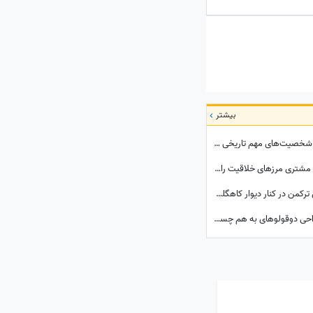
بیشتر
نگاهی به تاریخ جهان / وقتی هوش مصنوعی شخصیت‌های مهم تاریخی را زنده می‌کند؛ از ملکه نفرتیتی و ویکتوریا تا اسکندر مقدونی و چنگیزخان + ویدئو
خلاقیت هوشمندانه قصاب اهوازی برای جذب مشتری مرزهای خلاقیت را جابه جا کرد/ مغزشو باید طلا گرفت +عکس
از عکس یادگاری عروس و داماد نوجوان قجری ترکمن در کنار دیوار کاهگلی تا 29 سالگی مونیکا بلوچی با شال سفید پردار
ویدیو؛ مستند لاله و لادن / پشت‌پرده عمل جراحی دوقولوهای به هم چسبیده‌ای که هرگز همدیگر را ندیدند!