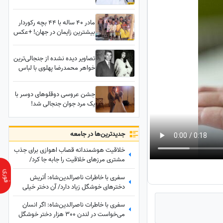
مادر 40 ساله با 44 بچه رکوردار
بیشترین زایمان در جهان! +عکس
تصاویر دیده نشده از جنجالی‌ترین
خواهر محمدرضا پهلوی با لباس
عروس ابریشمی در روز
خاکسپاری پدرش در ایران/
جشن عروسی دوقلوهای دوسر با
خاندانی خون‌خوار که حتی حاضر
یک مرد جوان جنجالی شد!
به حفظ حرمت پدرشان هم
مشهورترین دوقلوهای جهان در
نبودند
آغوش عشق+عکس
جدید‌ترین‌ها در جامعه
خلاقیت هوشمندانه قصاب اهوازی برای جذب
مشتری مرزهای خلاقیت را جابه جا کرد/
مغزشو باید طلا گرفت +عکس
سفری با خاطرات ناصرالدین‌شاه: اُتریش
دخترهای خوشگل زیاد دارد/ آن دختر خیلی‌
خوشگل‌تر وقتی به من دسته گل داد، مات و
سفری با خاطرات ناصرالدین‌شاه: اگر انسان
مبهوت شدم، نتوانستم راه بروم مردم ملتفت
می‌خواست در لندن 300 هزار دختر خوشگل
شدند، خندیدند!