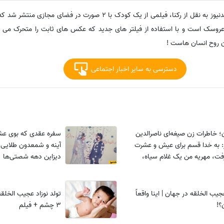
به گزارش پایگاه خبری تحلیلی ساعدنیوز به نقل از رکنا، فیلمی از یک کودک با 2 صو
ک عروسک است و با استفاده از فیلتر های جدید که عکس های ثابت را متحرک م
دن روح انسان هاست !
دسترسی به سایر اخبار اجتماعی
ن؛ خاطرات زن صیغه‌ای ناصرالدین
سفره عقدی که بوی عشق
: به خدا قسم برای عیش و عشرت
آینه و شمعدون طلایی،
فت، مهریه من یک غلام سیاه،
دیزاین دهه شصتی‌ها
لماس و...+عکس
یب الخلقه در جهان | اینا واقعاً
؟!
3 چشم + فیلم