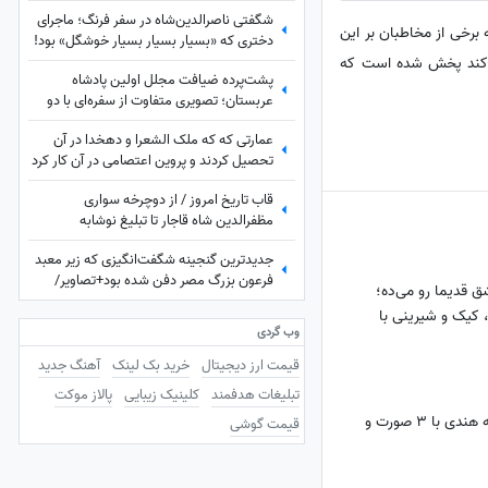
منتخب می‌کرد، خیلی اوضاع غریبی بود/ خیلی
شگفتی ناصرالدین‌شاه در سفر فرنگ؛ ماجرای
خیلی تماشا کردیم
رت در فضای مجازی منتشر شد که برخی از مخاطبان بر این
دختری که «بسیار بسیار بسیار خوشگل» بود!
ی کند پخش شده است که
پشت‌پرده ضیافت مجلل اولین پادشاه
عربستان؛ تصویری متفاوت از سفره‌ای با دو
شتر کامل
عمارتی که که ملک الشعرا و دهخدا در آن
تحصیل کردند و پروین اعتصامی در آن کار کرد
+ عکس
قاب تاریخ امروز / از دوچرخه سواری
مظفرالدین شاه قاجار تا تبلیغ نوشابه
‌کانادادرای و تصویر دیده نشده از جردن که کم
جدیدترین گنجینه شگفت‌انگیزی که زیر معبد
از لس‌آنجلس نداره + عکس
فرعون بزرگ مصر دفن شده بود+تصاویر/
 قدیما رو می‌ده؛
معبد فراعنه بعد از هر اکتشاف حیرت‌انگیزتر
 کیک و شیرینی با
میشه
وب گردی
قیمت ارز دیجیتال
خرید بک لینک
آهنگ جدید
تبلیغات هدفمند
کلینیک زیبایی
پالاز موکت
تولد نوزاد عجیب الخلقه هندی با 3 صورت و
قیمت گوشی