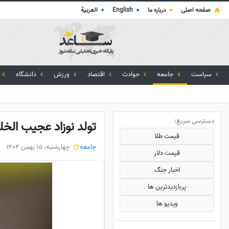
صفحه اصلی
●
درباره ما
●
English
●
العربية
سیاست
جامعه
حوادث
اقتصاد
ورزش
دانشگاه
دسترسی سریع:
تولد نوزاد عجیب الخلقه با دو صورت و 
قیمت طلا
جامعه
چهارشنبه، 15 بهمن 1404
قیمت دلار
اخبار جنگ
پربازدید‌ترین ها
ویدیو ها