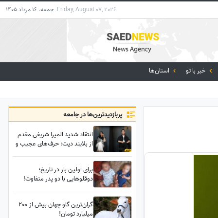
Friday, August 07, 2026
جمعه، 16 مرداد 1405
خبر با تو
استان‌ها
پربازدید‌ترین‌ها در جامعه
انتقاد شدید المیرا شریفی مقدم
از بلایند دیت: حرف‌های عجیب و
خیلی بدی بین دختر و پسرها رد و
بدل میشد + ویدئو
برای اولین‌ بار در تاریخ؛
دوقلوهایی با دو پدر متفاوت!
گران‌ترین گاو جهان بیش از 200
میلیارد تومان!