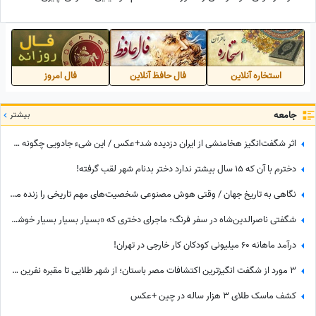
رئیس جمهور می دانست!‎
میشد+فیلم
استخاره آنلاین
فال حافظ آنلاین
فال امروز
جامعه
بیشتر
اثر شگفت‌انگیز هخامنشی از ایران دزدیده شد+عکس / این شیء جادویی چگونه سر از انگلیس درآورد؟‌
دخترم با آن که ۱۵ سال بیشتر ندارد دختر بدنام شهر لقب گرفته!
نگاهی به تاریخ جهان / وقتی هوش مصنوعی شخصیت‌های مهم تاریخی را زنده می‌کند؛ از ملکه نفرتیتی و ویکتوریا تا اسکندر مقدونی و چنگیزخان + ویدئو
شگفتی ناصرالدین‌شاه در سفر فرنگ؛ ماجرای دختری که «بسیار بسیار بسیار خوشگل» بود!
درآمد ماهانه 60 میلیونی کودکان کار خارجی در تهران!
3 مورد از شگفت انگیزترین اکتشافات مصر باستان؛ از شهر طلایی تا مقبره نفرین‌ شده
کشف ماسک طلای 3 هزار ساله در چین +عکس