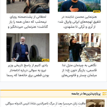
هنرنمایی محسن تنابنده در
لحظاتی از پشت‌صحنه رویای
تلفیق لهجه‌های ایرانی وایرال شد؛
نیمه‌شب که دهان همه را باز
از لُری و تُرکی تا مشهدی،
گذاشت؛ هنرنمایی حیرت‌انگیز و
مازندرانی و فارسی دری + ویدئو
جانانه روزبه حصاری بدون
بدلکار!+ویدیو
نگاهی به چیدمان منزل ندا
یادی کنیم از پاسخ تاریخی وزیر
قاسمی، بازیگر «نون خ»؛ از
نیرو به سوالی درباره ادامه‌دار
مبلمان چستر و فانوس‌های
بودن قطعی برق خانه‌ها که رسما
دکوراتیو تا کابینت شیشه‌ای و
بازی با اعصاب مردم بود!
آباژورهای کلاسیک
پربازدید‌ترین‌ها در جامعه
عاقبت زنان حرمسرا بعد از مرگ ناصرالدین شاه/ انیس الدوله سوگلی