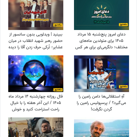
دعای امروز پنج‌شنبه 15 مرداد
ببینید | ویدئویی بدون سانسور از
1405 برای متولدین ماه‌های
حضور رهبر شهید انقلاب در میان
مختلف؛ دلگرمی‌ای برای هر کس
عشایر؛ تُرکی حرف زدن آقا را دیده
که در آرزوها و نیازهای زندگی
بودید؟
مانده است
آهِ استقلالی‌ها دامن رامین را
فال روزانه چهارشنبه 14 مرداد ماه
می‌گیرد؟ / پرسپولیس رامین را
1405 / این آخر هفته را با خیال
گردن نگرفت!
راحت استراحت کنید و خوش
بگذرانید