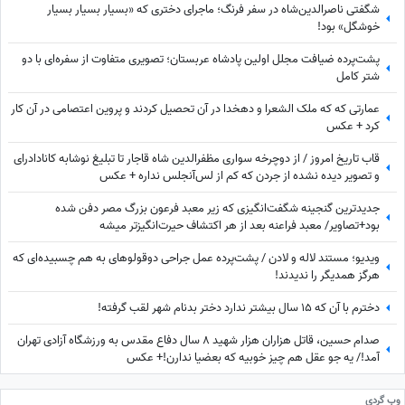
شگفتی ناصرالدین‌شاه در سفر فرنگ؛ ماجرای دختری که «بسیار بسیار بسیار
خوشگل» بود!
پشت‌پرده ضیافت مجلل اولین پادشاه عربستان؛ تصویری متفاوت از سفره‌ای با دو
شتر کامل
عمارتی که که ملک الشعرا و دهخدا در آن تحصیل کردند و پروین اعتصامی در آن کار
کرد + عکس
قاب تاریخ امروز / از دوچرخه سواری مظفرالدین شاه قاجار تا تبلیغ نوشابه ‌کانادادرای
و تصویر دیده نشده از جردن که کم از لس‌آنجلس نداره + عکس
جدیدترین گنجینه شگفت‌انگیزی که زیر معبد فرعون بزرگ مصر دفن شده
بود+تصاویر/ معبد فراعنه بعد از هر اکتشاف حیرت‌انگیزتر میشه
ویدیو؛ مستند لاله و لادن / پشت‌پرده عمل جراحی دوقولوهای به هم چسبیده‌ای که
هرگز همدیگر را ندیدند!
دخترم با آن که ۱۵ سال بیشتر ندارد دختر بدنام شهر لقب گرفته!
صدام حسین، قاتل هزاران هزار شهید 8 سال دفاع مقدس به ورزشگاه آزادی تهران
آمد!/ یه جو عقل هم چیز خوبیه که بعضیا ندارن!+ عکس
وب گردی