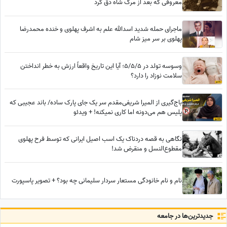
معروفی که بعد از مرگ شاه دق کرد
ماجرای حمله شدید اسدالله علم به اشرف پهلوی و خنده محمدرضا
پهلوی بر سر میز شام
وسوسه تولد در 5/5/5؛ آیا این تاریخ واقعاً ارزش به خطر انداختن
سلامت نوزاد را دارد؟
باج‌گیری از المیرا شریفی‌مقدم سر یک جای پارک ساده/ باند عجیبی که
پلیس هم می‌دونه اما کاری نمیکنه! + ویدئو
نگاهی به قصه دردناک یک اسب اصیل ایرانی که توسط فرح پهلوی
مقطوع‌النسل و منقرض شد!
نام و نام خانودگی مستعار سردار سلیمانی چه بود؟ + تصویر پاسپورت
جدید‌ترین‌ها در جامعه