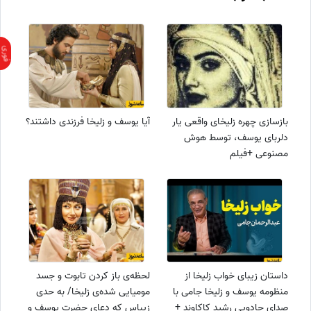
بازسازی چهره زلیخای واقعی یار
آیا یوسف و زلیخا فرزندی داشتند؟
دلربای یوسف، توسط هوش
مصنوعی +فیلم
داستان زیبای خواب زلیخا از
لحظه‌ی باز کردن تابوت و جسد
منظومه یوسف و زلیخا جامی با
مومیایی شده‌ی زلیخا/ به حدی
صدای جادویی رشید کاکاوند +
زیباس که دعای حضرت یوسف و