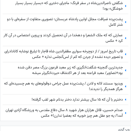
شگفتی ناصرالدین‌شاه در سفر فرنگ؛ ماجرای دختری که «بسیار بسیار بسیار
خوشگل» بود!
پشت‌پرده ضیافت مجلل اولین پادشاه عربستان؛ تصویری متفاوت از سفره‌ای با دو
شتر کامل
عمارتی که که ملک الشعرا و دهخدا در آن تحصیل کردند و پروین اعتصامی در آن کار
کرد + عکس
قاب تاریخ امروز / از دوچرخه سواری مظفرالدین شاه قاجار تا تبلیغ نوشابه ‌کانادادرای
و تصویر دیده نشده از جردن که کم از لس‌آنجلس نداره + عکس
جدیدترین گنجینه شگفت‌انگیزی که زیر معبد فرعون بزرگ مصر دفن شده
بود+تصاویر/ معبد فراعنه بعد از هر اکتشاف حیرت‌انگیزتر میشه
ویدیو؛ مستند لاله و لادن / پشت‌پرده عمل جراحی دوقولوهای به هم چسبیده‌ای که
هرگز همدیگر را ندیدند!
دخترم با آن که ۱۵ سال بیشتر ندارد دختر بدنام شهر لقب گرفته!
صدام حسین، قاتل هزاران هزار شهید 8 سال دفاع مقدس به ورزشگاه آزادی تهران
آمد!/ یه جو عقل هم چیز خوبیه که بعضیا ندارن!+ عکس
وب گردی