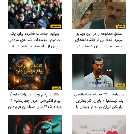
عشق ممنوعه را در این ویدیو
ببینید| جلسات فشرده برای یک
ببینید| لحظاتی از عاشقانه‌های
تصمیم؛ تجمعات شبانه‌یِ مردمی
بصیرالملوک و زن دومش در
پس از ماه صفر باز هم ادامه
بامداد خمار؛ از مشاعره دلبرانه
دارد؟
تا....
من رامین 36 ساله، خداحافظی
کائنات پیام ویژه ای برات داره /
بلد نیستم! / پایان کار بهترین
پیام انگیزشی امروز چهارشنبه 14
بازیکن ایران در جام جهانی با
مرداد 1405 برای متولدین فروردین
استقلال تهران
تا اسفند: اگر می‌خواهیش رهاش
نکن + ویدئو