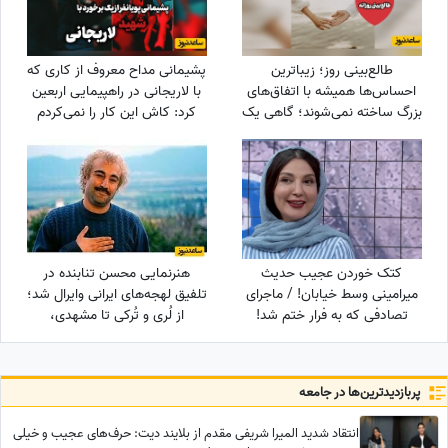
طالع‌بینی روز؛ زیباترین
پشیمانی مداح معروف از کاری که
احساس‌ها همیشه با اتفاق‌های
با لاریجانی در راهپیمایی اربعین
بزرگ ساخته نمی‌شوند؛ گاهی یک
کرد: کاش این کار را نمی‌کردم
نگاه یا یک توجه کوتاه می‌تواند
یک روز معمولی را به خاطره‌ای
خاص تبدیل کند / پنج‌شنبه 15
مرداد 1405
کتک خوردن عجیب حدیث
هنرنمایی محسن تنابنده در
میرامینی وسط خیابان! / ماجرای
تلفیق لهجه‌های ایرانی وایرال شد؛
تصادفی که به فرار ختم شد!
از لُری و تُرکی تا مشهدی،
مازندرانی و فارسی دری + ویدئو
پربازدید‌ترین‌ها در جامعه
انتقاد شدید المیرا شریفی مقدم از بلایند دیت: حرف‌های عجیب و خیلی