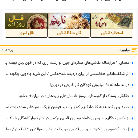
ویدئو
معجزه‌ی خدا هنوزم در چهره‌اش
جریان داره! +ویدیو
استخاره آنلاین
فال حافظ آنلاین
فال امروز
جامعه
بیشتر
معمای 2 هزارساله نقاشی‌های صخره‌ای چین لو رفت؛ رازی که در خون زنان نهفته بود!
اثر شگفت‌انگیز هخامنشی از ایران دزدیده شد+عکس / این شیء جادویی چگونه سر از انگلیس درآورد؟‌
درآمد ماهانه 60 میلیونی کودکان کار خارجی در تهران!
حقایقی ترسناک از گورستان مرموز «انسان‌های بی‌دهان» در ایران + تصاویر
جدیدترین گنجینه شگفت‌انگیزی که زیر معبد فرعون بزرگ مصر دفن شده بود+تصاویر/ معبد فراعنه بعد از هر اکتشاف حیرت‌انگیزتر میشه
از عکس یادگاری عروس و داماد نوجوان قجری ترکمن در کنار دیوار کاهگلی تا 29 سالگی مونیکا بلوچی با شال سفید پردار
(عکس) تصویری از کارت عروسی قدیمی مربوط به زمان ناصرالدین شاه قاجار / معلوم نیست کارت عروسیه یا متن پاچه خواری شاه و ولیعهد!!!