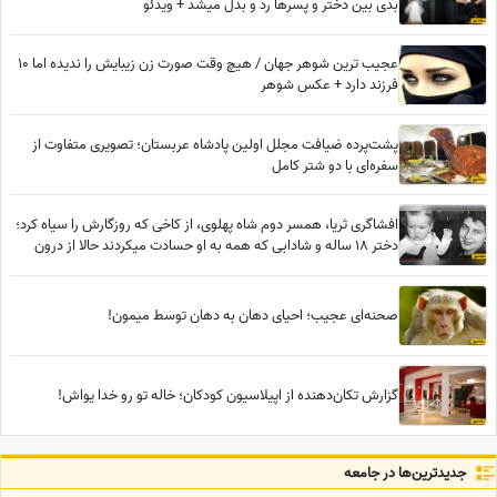
بدی بین دختر و پسرها رد و بدل میشد + ویدئو
عجیب ترین شوهر جهان / هیچ وقت صورت زن زیبایش را ندیده اما 10
فرزند دارد + عکس شوهر
پشت‌پرده ضیافت مجلل اولین پادشاه عربستان؛ تصویری متفاوت از
سفره‌ای با دو شتر کامل
افشاگری ثریا، همسر دوم شاه پهلوی، از کاخی که روزگارش را سیاه کرد؛
دختر 18 ساله و شادابی که همه به او حسادت میکردند حالا از درون
پیرزنی بیمار و خسته است
صحنه‌ای عجیب؛ احیای دهان به دهان توسط میمون!
گزارش تکان‌دهنده از اپیلاسیون کودکان؛ خاله تو رو خدا یواش!
جدید‌ترین‌ها در جامعه