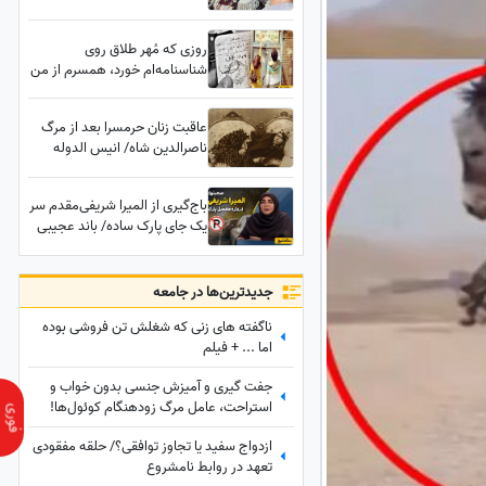
از تاج‌هایش ست میکرد/
نبودند
لاکچری‌بازی‌های بیخودی که ثروت
روزی که مُهر طلاق روی
ایران را به باد داد
شناسنامه‌ام خورد، همسرم از من
خواست با هم رابطه عاشقانه
داشته باشیم/ این رابطه به
عاقبت زنان حرمسرا بعد از مرگ
بارداری‌ام انجامید
ناصرالدین شاه/ انیس الدوله
سوگلی معروفی که بعد از مرگ
شاه دق کرد
باج‌گیری از المیرا شریفی‌مقدم سر
یک جای پارک ساده/ باند عجیبی
که پلیس هم می‌دونه اما کاری
نمیکنه! + ویدئو
جدید‌ترین‌ها در جامعه
ناگفته های زنی که شغلش تن فروشی بوده
اما ... + فیلم
جفت گیری و آمیزش جنسی بدون خواب و
استراحت، عامل مرگ زودهنگام کوئول‌ها!
+عکس
ازدواج سفید یا تجاوز توافقی؟/ حلقه مفقودی
تعهد در روابط نامشروع