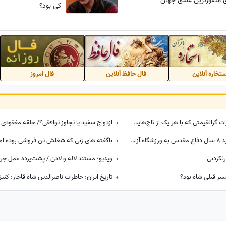
منفورترین عشق جهان
کی بود؟
تخاره آنلاین
فال حافظ آنلاین
فال امروز
4 تاج خیره‌کننده فرح پهلوی و جواهرات گرانقیمتی که با هر یک از تاج‌هایش ست میکرد/ لاکچری‌بازی‌های بیخودی که ثروت ایران را به باد داد
ازدواج سفید یا تجاوز توافقی؟/ حلقه مفقودی 
صدام حسین، قاتل هزاران هزار شهید 8 سال دفاع مقدس به ورزشگاه آزادی تهران آمد!/ یه جو عقل هم چیز خوبیه که بعضیا ندارن!+ عکس
ناگفته های زنی که شغلش تن فروشی بوده اما 
رنکردنی
سر قبلی شاه بود؟