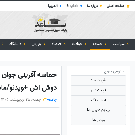
صفحه اصلی
●
درباره ما
●
English
●
العربية
سیاست
جامعه
حوادث
اقتصاد
ورزش
دانشگاه
دسترسی سریع:
حماسه آفرینی جوان ک
قیمت طلا
دوش اش +ویدئو/ماشا
قیمت دلار
جامعه
جمعه، 25 اردیبهشت 1405
اخبار جنگ
پربازدید‌ترین ها
ویدیو ها