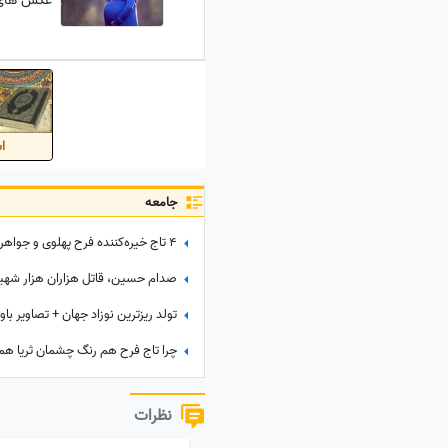
عکس های 
اس
جامعه
تولد ریزترین نوزاد جهان + تصاویر باو
چرا تاج فرح هم رنگ چشمان ثریا هم
نظرات