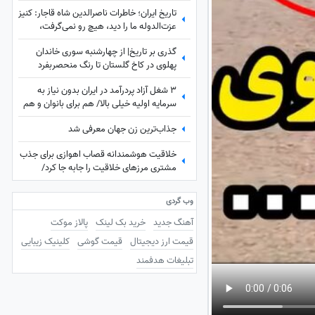
تاریخ ایران؛ خاطرات ناصرالدین شاه قاجار: کنیز
عزت‌الدوله ما را دید، هیچ رو نمی‌گرفت،
بسیار خجالت کشیدیم و...
گذری بر تاریخ| از چهارشنبه سوری خاندان
پهلوی در کاخ گلستان تا رنگ منحصربفرد
شورولت کوروت 1979 در محله در گیشا، 60
3 شغل آزاد پردرآمد در ایران بدون نیاز به
سال پیش
سرمایه اولیه خیلی بالا/ هم برای بانوان و هم
آقایون
جذاب‌ترین زن جهان معرفی شد
خلاقیت هوشمندانه قصاب اهوازی برای جذب
مشتری مرزهای خلاقیت را جابه جا کرد/
مغزشو باید طلا گرفت +عکس
وب گردی
آهنگ جدید
خرید بک لینک
پالاز موکت
قیمت ارز دیجیتال
قیمت گوشی
کلینیک زیبایی
تبلیغات هدفمند