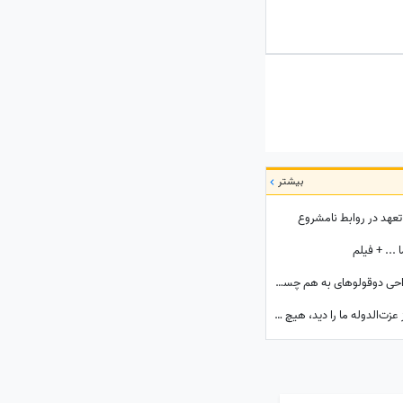
بیشتر
تعهد در روابط نامشروع
... + فیلم
ویدیو؛ مستند لاله و لادن / پشت‌پرده عمل جراحی دوقولوهای به هم چسبیده‌ای که هرگز همدیگر را ندیدند!
تاریخ ایران؛ خاطرات ناصرالدین شاه قاجار: کنیز عزت‌الدوله ما را دید، هیچ رو نمی‌گرفت، بسیار خجالت کشیدیم و...