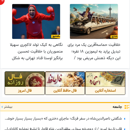
این😍+عکس
خلاقیت حماسه‌آفرین یک مرد برای
نگاهی به کیک تولد لاکچری سهیلا
تبدیل پراید به لیموزین 18 نفره؛
منصوریان با خلاقیت تحسین
این دیگه ذهنش مریض بود /
برانگیز اوستا قناد تهرانی به شکل
نمیگی اون موتور بدبخت چجوری
باربی/ مبارکا باشه+عکس
قراره بکشه؟😂
استخاره آنلاین
فال حافظ آنلاین
فال امروز
جامعه
بیشتر
شگفتی ناصرالدین‌شاه در سفر فرنگ؛ ماجرای دختری که «بسیار بسیار بسیار خوشگل» بود!
قاب تاریخ امروز / از دوچرخه سواری مظفرالدین شاه قاجار تا تبلیغ نوشابه ‌کانادادرای و تصویر دیده نشده از جردن که کم از لس‌آنجلس نداره + عکس