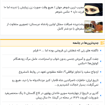
عجیب ترین شوهر جهان / هیچ وقت صورت زن زیبایش را ندیده اما 10
فرزند دارد + عکس شوهر
پشت‌پرده ضیافت مجلل اولین پادشاه عربستان؛ تصویری متفاوت از
سفره‌ای با دو شتر کامل
جدید‌ترین‌ها در جامعه
ناگفته های زنی که شغلش تن فروشی بوده اما ... + فیلم
جفت گیری و آمیزش جنسی بدون خواب و استراحت، عامل مرگ زودهنگام
کوئول‌ها! +عکس
ازدواج سفید یا تجاوز توافقی؟/ حلقه مفقودی تعهد در روابط نامشروع
تاریخ ایران؛ خاطرات ناصرالدین شاه قاجار: کنیز عزت‌الدوله ما را دید، هیچ رو
نمی‌گرفت، بسیار خجالت کشیدیم و...
گذری بر تاریخ| از چهارشنبه سوری خاندان پهلوی در کاخ گلستان تا رنگ منحصربفرد
شورولت کوروت 1979 در محله در گیشا، 60 سال پیش