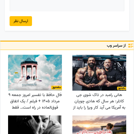
ارسال نظر
از سراسر وب
هانی رامبد در تاک شوی جی
فال حافظ با تفسیر امروز جمعه 9
کاتلر: هر سال که هادی چوپان
مرداد 1405 + فیلم / یک اتفاق
به آمریکا می آید کار ویزا را باید از
فوق‌العاده در راه است… فقط
صفر انجام دهیم/ این که او
کمی صبر کن و ببین! زندگی هنوز
قهرمان مستر المپیا است هیچ
بهترین هدیه‌اش را برای تو نگه
فرقی برای موضوع ویزا ندارد
داشته است!