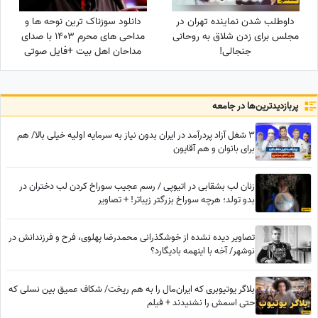
داوطلب شدن نماینده تهران در
دانلود سوزناک ترین نوحه ها و
مجلس برای زدن شلاق به روحانی
مداحی های محرم 1403 با صدای
جنجالی!
مداحان اهل بیت +فایل صوتی
پربازدید‌ترین‌ها در جامعه
3 شغل آزاد پردرآمد در ایران بدون نیاز به سرمایه اولیه خیلی بالا/ هم
برای بانوان و هم آقایون
زنان لب بشقابی در اتیوپی / رسم عجیب سوراخ کردن لب دختران در
بدو تولد؛ هرچه سوراخ بزرگتر زیباتر! + تصاویر
تصاویر دیده نشده از خوشگذرانی محمدرضا پهلوی، فرح و فرزندانش در
نوشهر/ آخه با اینهمه بادیگارد؟
بلاگر یوتیوبری که ایران‌مال را به هم ریخت/ شکاف عمیق بین نسلی که
حتی اسمش را نشنیدند + فیلم