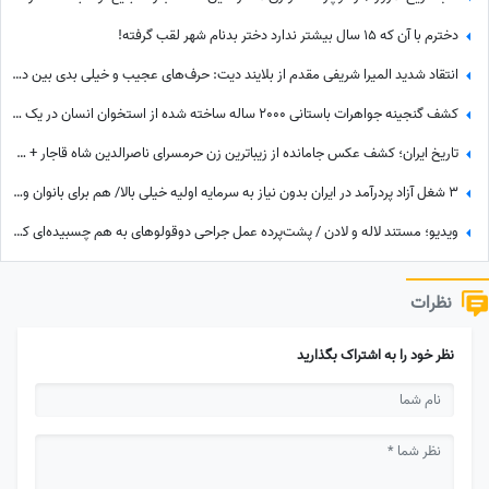
دخترم با آن که ۱۵ سال بیشتر ندارد دختر بدنام شهر لقب گرفته!
انتقاد شدید المیرا شریفی مقدم از بلایند دیت: حرف‌های عجیب و خیلی بدی بین دختر و پسرها رد و بدل میشد + ویدئو
کشف گنجینه جواهرات باستانی 2000 ساله ساخته شده از استخوان انسان در یک قصر مجلل+عکس
تاریخ ایران؛ کشف عکس جامانده از زیباترین زن حرمسرای ناصرالدین شاه قاجار + عکس
3 شغل آزاد پردرآمد در ایران بدون نیاز به سرمایه اولیه خیلی بالا/ هم برای بانوان و هم آقایون
ویدیو؛ مستند لاله و لادن / پشت‌پرده عمل جراحی دوقولوهای به هم چسبیده‌ای که هرگز همدیگر را ندیدند!
نظرات
نظر خود را به اشتراک بگذارید