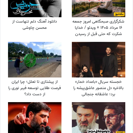
شکرگزاری صبحگاهی امروز جمعه
دانلود آهنگ دلم تنهاست از
16 مرداد 1405 + ویدئو / خدایا
محسن چاوشی
شکرت که حتی قبل از رسیدن
آرزوهایم، آرامشِ ایمان به اجابت
را در دلم قرار دادی
خجسته سریال «بامداد خمار»
از پیشتازی تا تعلل؛ چرا ایران
بالاخره دل منصور عاشق‌پیشه را
فرصت طلایی توسعه فیبر نوری را
برد؛ عاشقانه جنجالی
از دست داد؟
عموزاده‌های چشم‌رنگی که ارزش
دیدن داره