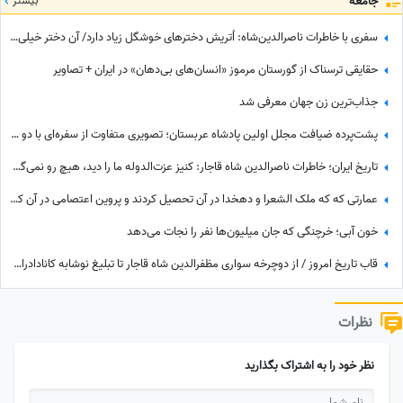
جامعه
بیشتر
سفری با خاطرات ناصرالدین‌شاه: اُتریش دخترهای خوشگل زیاد دارد/ آن دختر خیلی‌ خوشگل‌تر وقتی به من دسته گل داد، مات و مبهوت شدم، نتوانستم راه بروم مردم ملتفت شدند، خندیدند!
حقایقی ترسناک از گورستان مرموز «انسان‌های بی‌دهان» در ایران + تصاویر
جذاب‌ترین زن جهان معرفی شد
پشت‌پرده ضیافت مجلل اولین پادشاه عربستان؛ تصویری متفاوت از سفره‌ای با دو شتر کامل
تاریخ ایران؛ خاطرات ناصرالدین شاه قاجار: کنیز عزت‌الدوله ما را دید، هیچ رو نمی‌گرفت، بسیار خجالت کشیدیم و...
عمارتی که که ملک الشعرا و دهخدا در آن تحصیل کردند و پروین اعتصامی در آن کار کرد + عکس
خون آبی؛ خرچنگی که جان میلیون‌ها نفر را نجات می‌دهد
قاب تاریخ امروز / از دوچرخه سواری مظفرالدین شاه قاجار تا تبلیغ نوشابه ‌کانادادرای و تصویر دیده نشده از جردن که کم از لس‌آنجلس نداره + عکس
نظرات
نظر خود را به اشتراک بگذارید