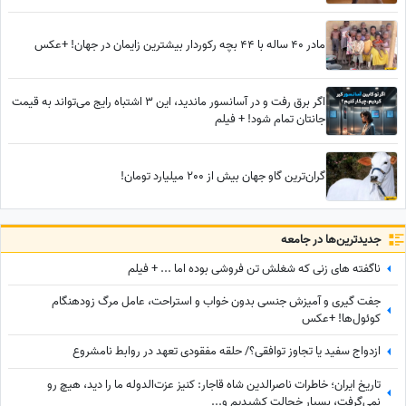
مادر 40 ساله با 44 بچه رکوردار بیشترین زایمان در جهان! +عکس
اگر برق رفت و در آسانسور ماندید، این 3 اشتباه رایج می‌تواند به قیمت
جانتان تمام شود! + فیلم
گران‌ترین گاو جهان بیش از 200 میلیارد تومان!
جدید‌ترین‌ها در جامعه
ناگفته های زنی که شغلش تن فروشی بوده اما ... + فیلم
جفت گیری و آمیزش جنسی بدون خواب و استراحت، عامل مرگ زودهنگام
کوئول‌ها! +عکس
ازدواج سفید یا تجاوز توافقی؟/ حلقه مفقودی تعهد در روابط نامشروع
تاریخ ایران؛ خاطرات ناصرالدین شاه قاجار: کنیز عزت‌الدوله ما را دید، هیچ رو
نمی‌گرفت، بسیار خجالت کشیدیم و...