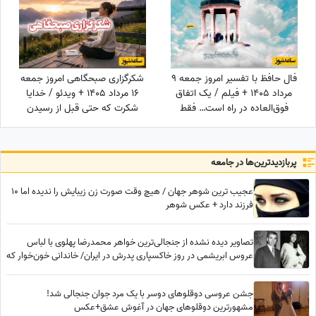
فال حافظ با تفسیر امروز جمعه 9
شکرگزاری صبحگاهی امروز جمعه
مرداد 1405 + فیلم / یک اتفاق
16 مرداد 1405 + ویدئو / خدایا
فوق‌العاده در راه است… فقط
شکرت که حتی قبل از رسیدن
کمی صبر کن و ببین! زندگی هنوز
آرزوهایم، آرامشِ ایمان به اجابت
بهترین هدیه‌اش را برای تو نگه
را در دلم قرار دادی
داشته است!
پربازدید‌ترین‌ها در جامعه
عجیب ترین شوهر جهان / هیچ وقت صورت زن زیبایش را ندیده اما 10
فرزند دارد + عکس شوهر
تصاویر دیده نشده از جنجالی‌ترین خواهر محمدرضا پهلوی با لباس
عروس ابریشمی در روز خاکسپاری پدرش در ایران/ خاندانی خون‌خوار که
حتی حاضر به حفظ حرمت پدرشان هم نبودند
جشن عروسی دوقلوهای دوسر با یک مرد جوان جنجالی شد!
مشهورترین دوقلوهای جهان در آغوش عشق+عکس