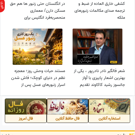
کشفی خارق العاده از ضبط و
در انگلستان حتی زنبور ها هم حق
ترجمه صدای مکالمات زنبورهای
مسکن دارن/ معماری
ملکه
منحصربه‌فرد انگلیس برای
همزیستی با طبیعت!
شعر فالگیر نادر نادرپور ، یکی از
مستند حیات وحش روز؛ معجزه
بهترین اشعار پاییزی با آواز
نظم در دنیای کوچک؛ فاش شدن
جانسوز رشید کاکاوند تقدیم
اسرار زنبورهای عسل پس از
نگاهتان/ کندوی آفتاب به پهلو
سال‌ها!
فتاده بود، زنبورهای نور ز گردش
گریخته+ ویدیو
استخاره آنلاین
فال حافظ آنلاین
فال امروز