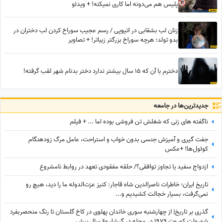
پلیس هم می‌دونه اما کاری نمیکنه! + ویدئو
زنان لب بشقابی در اتیوپی / رسم عجیب سوراخ کردن لب دختران در
بدو تولد؛ هرچه سوراخ بزرگتر زیباتر! + تصاویر
دخترم با آن که ۱۵ سال بیشتر ندارد دختر بدنام شهر لقب گرفته!
جدید‌ترین‌ها در جامعه
ناگفته های زنی که شغلش تن فروشی بوده اما ... + فیلم
جفت گیری و آمیزش جنسی بدون خواب و استراحت، عامل مرگ زودهنگام
کوئول‌ها! +عکس
ازدواج سفید یا تجاوز توافقی؟/ حلقه مفقودی تعهد در روابط نامشروع
تاریخ ایران؛ خاطرات ناصرالدین شاه قاجار: کنیز عزت‌الدوله ما را دید، هیچ رو
نمی‌گرفت، بسیار خجالت کشیدیم و...
گذری بر تاریخ| از چهارشنبه سوری خاندان پهلوی در کاخ گلستان تا رنگ منحصربفرد
شورولت کوروت 1979 در محله در گیشا، 60 سال پیش