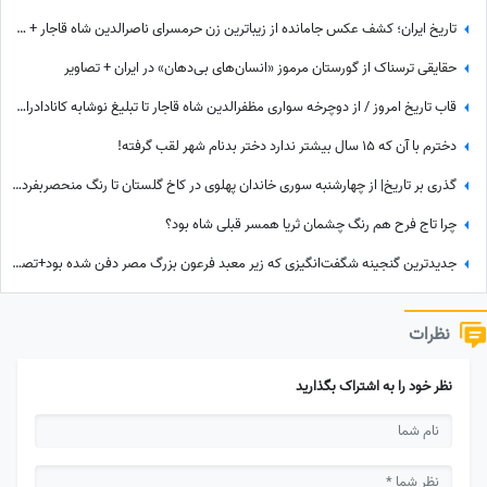
تاریخ ایران؛ کشف عکس جامانده از زیباترین زن حرمسرای ناصرالدین شاه قاجار + عکس
حقایقی ترسناک از گورستان مرموز «انسان‌های بی‌دهان» در ایران + تصاویر
قاب تاریخ امروز / از دوچرخه سواری مظفرالدین شاه قاجار تا تبلیغ نوشابه ‌کانادادرای و تصویر دیده نشده از جردن که کم از لس‌آنجلس نداره + عکس
دخترم با آن که ۱۵ سال بیشتر ندارد دختر بدنام شهر لقب گرفته!
گذری بر تاریخ| از چهارشنبه سوری خاندان پهلوی در کاخ گلستان تا رنگ منحصربفرد شورولت کوروت 1979 در محله در گیشا، 60 سال پیش
چرا تاج فرح هم رنگ چشمان ثریا همسر قبلی شاه بود؟
جدیدترین گنجینه شگفت‌انگیزی که زیر معبد فرعون بزرگ مصر دفن شده بود+تصاویر/ معبد فراعنه بعد از هر اکتشاف حیرت‌انگیزتر میشه
نظرات
نظر خود را به اشتراک بگذارید