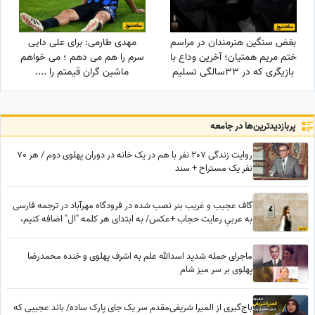
بغض سنگین هنرمندان در مراسم
مهدی طارمی: برای علی دایی
ختم مریم همتیان؛ آخرین وداع با
سرم را هم می دهم ؛ می خواهم
بازیگری که در 33سالگی تسلیم
ماشین گران قیمتم را ....
سرطان شد / از سامان صفاری و
ستاره اسکندری تا مسعود
فراستی و هانیه غلامی در سوگ
پربازدید‌ترین‌ها در جامعه
بازیگر فقید
روایت زندگی 207 نفر با هم در یک خانه در دوران پهلوی دوم / هر 70
نفر یک مستراح + سند
گاف عجیب و غریب بنر نصب شده در فرودگاه مهرآباد در ترجمه فارسی
به عربیِ رعایت حجاب +عکس/ به ابتدای هر کلمه "ال" اضافه کنیم،
عربی میشه؟
ماجرای حمله شدید اسدالله علم به اشرف پهلوی و خنده محمدرضا
پهلوی بر سر میز شام
باج‌گیری از المیرا شریفی‌مقدم سر یک جای پارک ساده/ باند عجیبی که