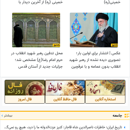
خمینی(ره)
خمینی (ره) از آخرین دیدار با
ایشان گفتند
عکس | انتشار برای اولین بار؛
محل تدفین رهبر شهید انقلاب در
تصویری دیده نشده از رهبر شهید
حرم امام رضا(ع) مشخص شد؛
انقلاب بدون عمامه و با عرقچین
جزئیات جدید از آستان قدس
سبز به مناسبت عید غدیر / چرا
رضوی
رفتی چرا من بی‌قرارم؟ به سر
سودای آغوش تو دارم ...
استخاره آنلاین
فال حافظ آنلاین
فال امروز
جامعه
بیشتر
تاریخ ایران؛ خاطرات ناصرالدین شاه قاجار: کنیز عزت‌الدوله ما را دید، هیچ رو نمی‌گرفت، بسیار خجالت کشیدیم و...