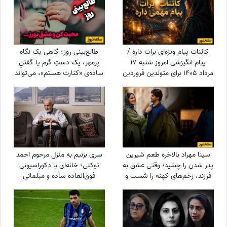
لخت چه معنایی دارد؟
کائنات پیام ویژه‌ای برات داره /
طالع‌بینی روز؛ گاهی یک نگاه
پیام انگیزشی امروز شنبه 17
پرمهر، یک دستِ گرم یا گفتنِ
مرداد 1405 برای متولدین فروردین
ساده‌ی «کنارت هستم»، می‌تواند
تا اسفند: امروز با حفظ تمرکز و
قلبی را برای همیشه آرام کند ... /
پشتکار، یک گام دیگر به
شنبه 17 مرداد 1405
خواسته‌هایتان نزدیک می‌شوید +
ویدئو
سینا مهراد بالاخره طعم شیرین
سری بزنیم به منزل مرحوم احمد
پدر شدن را چشید؛ وقتی عشق به
توکلی؛ خانه‌ای با دکوراسیونی
فرزند، زخم‌های کهنه را شست و
فوق‌العاده ساده و مبلمانی
در نهایت همان چیزی نصیبش
قدیمی آراسته به گل و گیاه و
شد که مردها از زندگی
شلف‌های دیواری پر از پتوس و
می‌خواهند!
گل گندمی+عکس