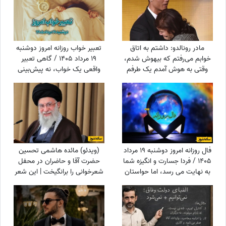
مادر رونالدو: داشتم به اتاق
تعبیر خواب روزانه امروز دوشنبه
خوابم می‌رفتم که بیهوش شدم،
19 مرداد 1405 / گاهی تعبیر
وقتی به هوش آمدم یک طرفم
واقعی یک خواب، نه پیش‌بینی
فلج بود فکر کردم کارم تمام است
آینده، بلکه فرصتی برای مکث
اما نوه‌ام به من گفت لطفاً زنده
کردن و توجه بیشتر به احساسات
بمان و...
و خواسته‌های خودمان است
فال روزانه امروز دوشنبه 19 مرداد
(ویدئو) مائده هاشمی تحسین
1405 / فردا جسارت و انگیزه شما
حضرت آقا و حاضران در محفل
به نهایت می رسد، اما حواستان
شعرخوانی را برانگیخت | این شعر
باشد که با احتیاط قدم برداری
یادآور کودکان فلسطین و غزه
است 😢