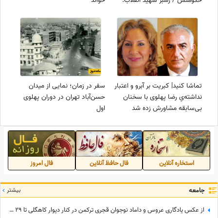
حکومتش / رهبر شهید انقلاب:
خواند
این اعتراف است
تماشا کنید| کبریت بر آبرو و اعتبار
سفر در زمان؛ نمایی از میدان
نداشته‌یِ رضا پهلوی با سخنان
حسن‌آباد تهران در دوران پهلوی
بی‌سابقه مشاورش زده شد
اول
استخاره آنلاین
فال حافظ آنلاین
فال امروز
جامعه
بیشتر
از عکس یادگاری عروس و داماد نوجوان قجری ترکمن در کنار دیوار کاهگلی تا 29 سالگی مونیکا بلوچی با شال سفید پردار