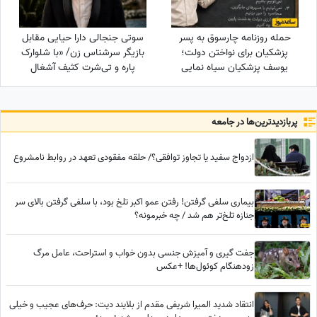
حمله روزنامه چارسوق به پسر
سوتی جنجالی دارا حیایی مقابل
پزشکیان برای نواختن دولت؛
بازیگر سرشناس زن/ «با شلوارک
یوسف پزشکیان سیاه نمایی
پاره و تی‌شرت کثیف آشغال
می‌کند، دولت روحانی بد بود،
می‌بردم که…!»
دولت پزشکیان بد است، فقط
دولت شهید رئیسی خوب بود
پربازدید‌ترین‌ها در جامعه
ازدواج سفید یا تجاوز توافقی؟/ حلقه مفقودی تعهد در روابط نامشروع
بیماری سلفی گرفتن! رفتن عمو اکبر تلخ بود، با سلفی گرفتن بالای سر
جنازه تلخ‌تر هم شد / چه خبرمونه؟
جفت گیری و آمیزش جنسی بدون خواب و استراحت، عامل مرگ
زودهنگام کوئول‌ها! +عکس
انتقاد شدید المیرا شریفی مقدم از بلایند دیت: حرف‌های عجیب و خیلی