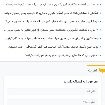
جدیدترین گنجینه شگفت‌انگیزی که زیر معبد فرعون بزرگ مصر دفن شده بود+تصاویر/ معبد فراعنه بعد از هر اکتشاف حیرت‌انگیزتر میشه
شگفتی ناصرالدین‌شاه در سفر فرنگ؛ ماجرای دختری که «بسیار بسیار بسیار خوشگل» بود!
تاریخ ایران؛ خاطرات ناصرالدین شاه قاجار: کنیز عزت‌الدوله ما را دید، هیچ رو نمی‌گرفت، بسیار خجالت کشیدیم و...
3 مورد از شگفت انگیزترین اکتشافات مصر باستان؛ از شهر طلایی تا مقبره نفرین‌ شده
جفت گیری و آمیزش جنسی بدون خواب و استراحت، عامل مرگ زودهنگام کوئول‌ها! +عکس
ثواب جمع نکنید، عاشق شوید! / این صحبت‌های الهی قمشه‌ای را حتماً بشنوید
دخترم با آن که ۱۵ سال بیشتر ندارد دختر بدنام شهر لقب گرفته!
نظرات
نظر خود را به اشتراک بگذارید