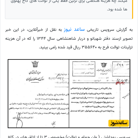
میکند چه هزینه هنگفتی برای تزئین فقط یکی از توالت های کاخ پهلوی
ها شده بود.
ساعد نیوز
به گزارش سرویس تاریخی
به نقل از خبرآنلاین، در این خبر
تصویر ازسند دفتر شهبانو و دربار شاهنشاهی سال 1344 را که در آن هزینه
تزئینات توالت فرح به 355640 ریال قید شده رامی بینید.
سرویس بهداشتی ( وان حمام و توالت) مخصوص 3 تا از اتاق های در کاخ