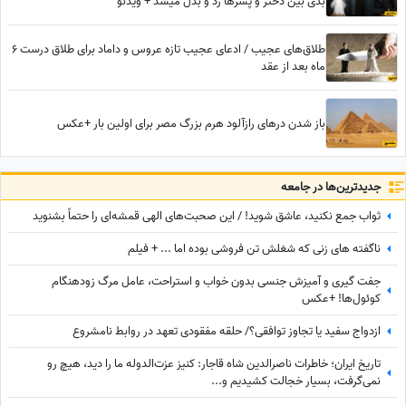
بدی بین دختر و پسرها رد و بدل میشد + ویدئو
طلاق‌های عجیب / ادعای عجیب تازه عروس و داماد برای طلاق درست 6
ماه بعد از عقد
باز شدن درهای رازآلود هرم بزرگ مصر برای اولین بار +عکس
جدید‌ترین‌ها در جامعه
ثواب جمع نکنید، عاشق شوید! / این صحبت‌های الهی قمشه‌ای را حتماً بشنوید
ناگفته های زنی که شغلش تن فروشی بوده اما ... + فیلم
جفت گیری و آمیزش جنسی بدون خواب و استراحت، عامل مرگ زودهنگام
کوئول‌ها! +عکس
ازدواج سفید یا تجاوز توافقی؟/ حلقه مفقودی تعهد در روابط نامشروع
تاریخ ایران؛ خاطرات ناصرالدین شاه قاجار: کنیز عزت‌الدوله ما را دید، هیچ رو
نمی‌گرفت، بسیار خجالت کشیدیم و...