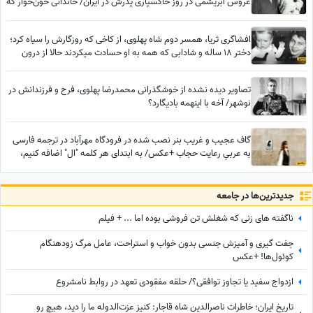
عروس ابریشمی در روز خاکسپاری پدرش در ایران/ خاندانی خون‌خوار که
حتی حاضر به حفظ حرمت پدرشان هم نبودند
افشاگری ثریا، همسر دوم شاه پهلوی، از کاخی که روزگارش را سیاه کرد؛
دختر 18 ساله و شادابی که همه به او حسادت میکردند حالا از درون
پیرزنی بیمار و خسته است
تصاویر دیده نشده از خوشگذرانی محمدرضا پهلوی، فرح و فرزندانش در
نوشهر/ آخه با اینهمه بادیگارد؟
گاف عجیب و غریب بنر نصب شده در فرودگاه مهرآباد در ترجمه فارسی
به عربیِ رعایت حجاب +عکس/ به ابتدای هر کلمه "ال" اضافه کنیم،
عربی میشه؟
جدید‌ترین‌ها در جامعه
ناگفته های زنی که شغلش تن فروشی بوده اما ... + فیلم
جفت گیری و آمیزش جنسی بدون خواب و استراحت، عامل مرگ زودهنگام
کوئول‌ها! +عکس
ازدواج سفید یا تجاوز توافقی؟/ حلقه مفقودی تعهد در روابط نامشروع
تاریخ ایران؛ خاطرات ناصرالدین شاه قاجار: کنیز عزت‌الدوله ما را دید، هیچ رو