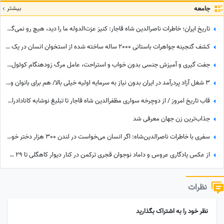
جامعه
بیشتر
تاریخ ایران؛ خاطرات ناصرالدین شاه قاجار: کنیز عزت‌الدوله ما را دید، هیچ رو نمی‌گرفت، بسیار خجالت کشیدیم و...
کشف گنجینه جواهرات باستانی 2000 ساله ساخته شده از استخوان انسان در یک قصر مجلل+عکس
جفت گیری و آمیزش جنسی بدون خواب و استراحت، عامل مرگ زودهنگام کوئول‌ها! +عکس
3 شغل آزاد پردرآمد در ایران بدون نیاز به سرمایه اولیه خیلی بالا/ هم برای بانوان و هم آقایون
قاب تاریخ امروز / از دوچرخه سواری مظفرالدین شاه قاجار تا تبلیغ نوشابه ‌کانادادرای و تصویر دیده نشده از جردن که کم از لس‌آنجلس نداره + عکس
جذاب‌ترین زن جهان معرفی شد
سفری با خاطرات ناصرالدین‌شاه: اگر انسان می‌خواست در لندن 300 هزار دختر خوشگل منتخب می‌کرد، خیلی اوضاع غریبی بود/ خیلی خیلی تماشا کردیم
از عکس یادگاری عروس و داماد نوجوان قجری ترکمن در کنار دیوار کاهگلی تا 29 سالگی مونیکا بلوچی با شال سفید پردار
نظرات
نظر خود را به اشتراک بگذارید