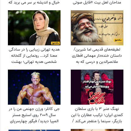
مداحان اهل بیت +فایل صوتی
خیال و اندیشه بر سر می برید که
این ...
لطیفه‌های قدیمی اما شیرین/
هدیه تهرانی زیبایی را در سادگی
داستان خنده‌دار مهمانی افطاری
معنا کرد... رونمایی از گلخانه
ملانصرالدین و درسی که به
شخصی هدیه تهرانی؛ بهشت
میزبان پررو داد😄
شمعدانی‌های رنگی خانم بازیگر
همه را شگفت‌زده کرد!
نهنگ عنبر 3 با بازی سلطان
جی کاتلر: ورژن جهنمی من را در
کمدی ایران؛ ترکیب عطاران با این
سال 2009 روی استیج مستر
بازیگر، سینما را منفجر می‌کند /
المپیا دیدید/ فیگور چهارسرپای
جایگزین مهناز افشار کیست؟
من تکرارنشدنی است +فیلم