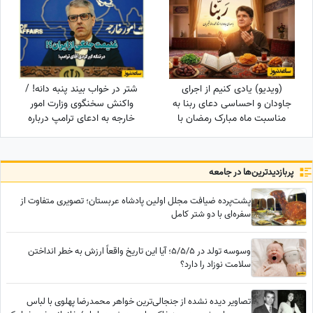
(ویدیو) یادی کنیم از اجرای
شتر در خواب بیند پنبه دانه! /
جاودان و احساسی دعای ربنا به
واکنش سخنگوی وزارت امور
مناسبت ماه مبارک رمضان با
خارجه به ادعای ترامپ درباره
صدای خسرو آواز ایران استاد
ایران
شجریان
پربازدید‌ترین‌ها در جامعه
پشت‌پرده ضیافت مجلل اولین پادشاه عربستان؛ تصویری متفاوت از
سفره‌ای با دو شتر کامل
وسوسه تولد در 5/5/5؛ آیا این تاریخ واقعاً ارزش به خطر انداختن
سلامت نوزاد را دارد؟
تصاویر دیده نشده از جنجالی‌ترین خواهر محمدرضا پهلوی با لباس