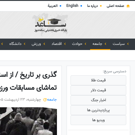
صفحه اصلی
●
درباره ما
●
English
●
العربية
سیاست
جامعه
حوادث
اقتصاد
ورزش
دانشگاه
دسترسی سریع:
گذری بر تاریخ / از ا
قیمت طلا
تماشای مسابقات ورز
قیمت دلار
جامعه
چهارشنبه، 23 اردیبهشت 1405
اخبار جنگ
پربازدید‌ترین ها
ویدیو ها