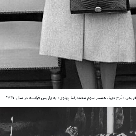
ریحی «فرح دیبا، همسر سوم محمدرضا پهلوی» به پاریس فرانسه در سال 1340