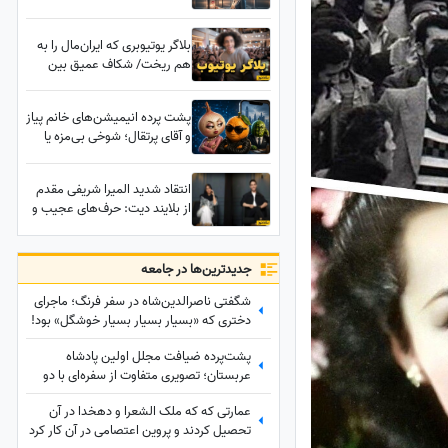
می‌تواند به قیمت جانتان تمام
شود! + فیلم
بلاگر یوتیوبری که ایران‌مال را به
هم ریخت/ شکاف عمیق بین
نسلی که حتی اسمش را نشنیدند
+ فیلم
پشت پرده انیمیشن‌های خانم پیاز
و آقای پرتقال؛ شوخی بی‌مزه یا
سناریوی هنجارشکن برای
خانواده‌ها؟ + فیلم
انتقاد شدید المیرا شریفی مقدم
از بلایند دیت: حرف‌های عجیب و
خیلی بدی بین دختر و پسرها رد و
بدل میشد + ویدئو
جدید‌ترین‌ها در جامعه
شگفتی ناصرالدین‌شاه در سفر فرنگ؛ ماجرای
دختری که «بسیار بسیار بسیار خوشگل» بود!
پشت‌پرده ضیافت مجلل اولین پادشاه
عربستان؛ تصویری متفاوت از سفره‌ای با دو
شتر کامل
عمارتی که که ملک الشعرا و دهخدا در آن
تحصیل کردند و پروین اعتصامی در آن کار کرد