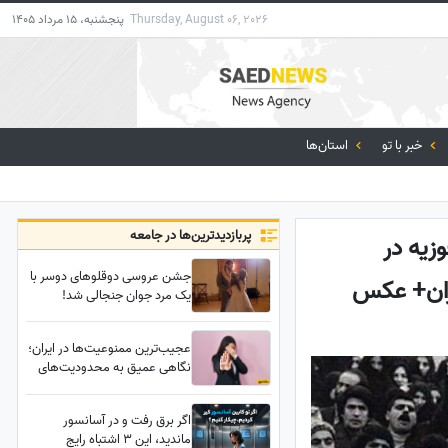
Thursday, August 06, 2026
پنجشنبه، 15 مرداد 1405
خبر با تو
استان‌ها
پربازدید‌ترین‌ها در جامعه
زیه در
جشن عروسی دوقلوهای دوسر با
ران+ عکس
یک مرد جوان جنجالی شد!
مشهورترین دوقلوهای جهان در
آغوش عشق+عکس
عجیب‌ترین ممنوعیت‌ها در ایران؛
نگاهی عمیق به محدودیت‌های
غیرمعمول
اگر برق رفت و در آسانسور
ماندید، این 3 اشتباه رایج