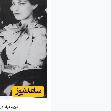
فوزیه فوأد در