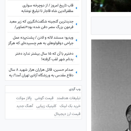
+ عکس
قاب تاریخ امروز / از دوچرخه سواری
مظفرالدین شاه قاجار تا تبلیغ نوشابه
‌کانادادرای و تصویر دیده نشده از جردن که کم
جدیدترین گنجینه شگفت‌انگیزی که زیر معبد
از لس‌آنجلس نداره + عکس
فرعون بزرگ مصر دفن شده بود+تصاویر/
معبد فراعنه بعد از هر اکتشاف حیرت‌انگیزتر
ویدیو؛ مستند لاله و لادن / پشت‌پرده عمل
میشه
جراحی دوقولوهای به هم چسبیده‌ای که هرگز
همدیگر را ندیدند!
دخترم با آن که ۱۵ سال بیشتر ندارد دختر
بدنام شهر لقب گرفته!
صدام حسین، قاتل هزاران هزار شهید 8 سال
دفاع مقدس به ورزشگاه آزادی تهران آمد!/ یه
جو عقل هم چیز خوبیه که بعضیا ندارن!+
عکس
وب گردی
تبلیغات هدفمند
قیمت گوشی
پالاز موکت
خرید بک لینک
کلینیک زیبایی
آهنگ جدید
قیمت ارز دیجیتال