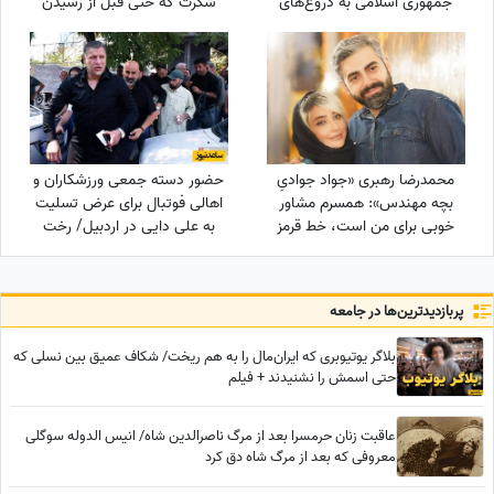
جمهوری اسلامی به دروغ‌های
شکرت که حتی قبل از رسیدن
اینترنشنال درباره جان‌باخته‌های
آرزوهایم، آرامشِ ایمان به اجابت
دی‌ماه 140
را در دلم قرار دادی
محمدرضا رهبری «جواد جوادیِ
حضور دسته جمعی ورزشکاران و
بچه مهندس»: همسرم مشاور
اهالی فوتبال برای عرض تسلیت
خوبی برای من است، خط قرمز
به علی دایی در اردبیل/ رخت
من خانوادمه/عروسی خواهرم
عزای شهریار فوتبال ایران در مقام
دائم استرس داشتم که مبادا
اقوام درجه یک+عکس
فیلم یا عکسی از من گرفته شود
پربازدید‌ترین‌ها در جامعه
و بعدا برای من دردسر ایجاد کند!
بلاگر یوتیوبری که ایران‌مال را به هم ریخت/ شکاف عمیق بین نسلی که
حتی اسمش را نشنیدند + فیلم
عاقبت زنان حرمسرا بعد از مرگ ناصرالدین شاه/ انیس الدوله سوگلی
معروفی که بعد از مرگ شاه دق کرد