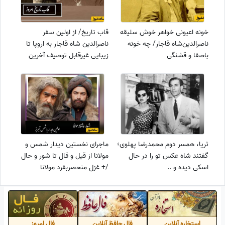
خونه اعیونی خواهر خوش سلیقه
قاب تاریخ/ از اولین سفر
ناصرالدین‌شاه قاجار/ چه خونه
ناصرالدین شاه قاجار به اروپا تا
باصفا و قشنگی
زیبایی غیرقابل توصیف آخرین
شاهدخت های عثمانی، ترکیه
امروز
ثریا، همسر دوم محمدرضا پهلوی؛
ماجرای نخستین دیدار شمس و
گفتند شاه عکس تو را در حال
مولانا از قیل و قال تا شور و حال
اسکی دیده و ..
/+ غزل منحصربفرد مولانا
مخصوص شمس تبریزی با آواز
استاد افتخاری
استخاره آنلاین
فال حافظ آنلاین
فال امروز