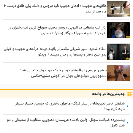
طلاق‌های عجیب / ادعای عجیب تازه عروس و داماد برای طلاق درست 6
ماه بعد از عقد
زنان لب بشقابی در اتیوپی / رسم عجیب سوراخ کردن لب دختران در
بدو تولد؛ هرچه سوراخ بزرگتر زیباتر! + تصاویر
انتقاد شدید المیرا شریفی مقدم از بلایند دیت: حرف‌های عجیب و خیلی
بدی بین دختر و پسرها رد و بدل میشد + ویدئو
جشن عروسی دوقلوهای دوسر با یک مرد جوان جنجالی شد!
مشهورترین دوقلوهای جهان در آغوش عشق+عکس
جدید‌ترین‌ها در جامعه
شگفتی ناصرالدین‌شاه در سفر فرنگ؛ ماجرای دختری که «بسیار بسیار بسیار
خوشگل» بود!
پشت‌پرده ضیافت مجلل اولین پادشاه عربستان؛ تصویری متفاوت از سفره‌ای با دو
شتر کامل