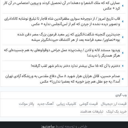
عمارتی که که ملک الشعرا و دهخدا در آن تحصیل کردند و پروین اعتصامی در آن کار
کرد + عکس
قاب تاریخ امروز / از دوچرخه سواری مظفرالدین شاه قاجار تا تبلیغ نوشابه ‌کانادادرای
و تصویر دیده نشده از جردن که کم از لس‌آنجلس نداره + عکس
جدیدترین گنجینه شگفت‌انگیزی که زیر معبد فرعون بزرگ مصر دفن شده
بود+تصاویر/ معبد فراعنه بعد از هر اکتشاف حیرت‌انگیزتر میشه
ویدیو؛ مستند لاله و لادن / پشت‌پرده عمل جراحی دوقولوهای به هم چسبیده‌ای که
هرگز همدیگر را ندیدند!
دخترم با آن که ۱۵ سال بیشتر ندارد دختر بدنام شهر لقب گرفته!
صدام حسین، قاتل هزاران هزار شهید 8 سال دفاع مقدس به ورزشگاه آزادی تهران
آمد!/ یه جو عقل هم چیز خوبیه که بعضیا ندارن!+ عکس
وب گردی
قیمت ارز دیجیتال
قیمت گوشی
کلینیک زیبایی
آهنگ جدید
پالاز موکت
خرید بک لینک
تبلیغات هدفمند
طراحی و توسعه توسط
ساعدنیوز