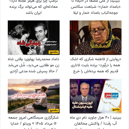
ببینید| از علی مصفا در «لیلا» تا
ترامپ چرا برای هرمز عجله دارد؟
«بامداد خمار»؛ شباهت سکانس
معادله‌ای که می‌تواند برگ برنده
جوجه‌کباب بامداد خمار و لیلا
ایران باشد
سوژه شد
«روایتی از فاطمه شکری که اشک
داماد محمدرضا پهلوی: وقتی شاه
همه را درآورد؛ برنده بلیت لاتاری
زن مو طلایی می‌دید، شُل می‌شد
قدیم که همه برده‌اش را خرج
/ حالا پسرش شده مدعی آزادی
دیگران کرد، اکنون بی‌مهری
زنان!!!
می‌بیند!»
ببینید | 40 هزار جاوید نام دی ماه
شکرگزاری صبحگاهی امروز جمعه
آب رفت! / واکنش مخالفان
16 مرداد 1405 + ویدئو / خدایا