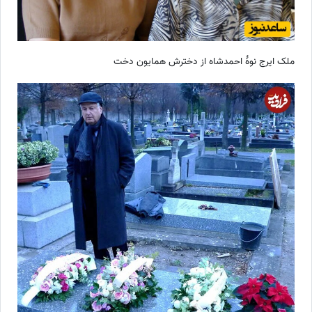
ملک ایرج نوۀ احمدشاه از دخترش همایون دخت