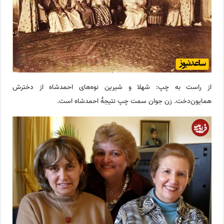
از راست به چپ: شهلا و شیرین نوه‌های احمدشاه از دخترش
همایون‌دخت. زن جوان سمت چپ نتیجۀ احمدشاه است.