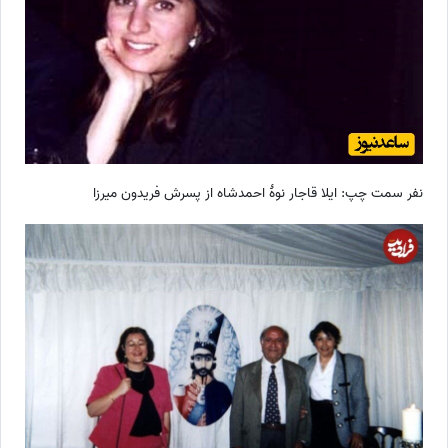
نفر سمت چپ: ایلا قاجار نوۀ احمدشاه از پسرش فریدون میرزا