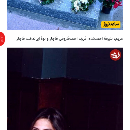
مریم، نتیجۀ احمدشاه، فرزند احمدفاروقی قاجار و نوۀ ایراندخت قاجار