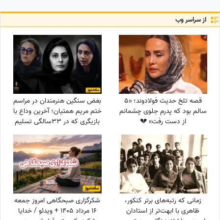
از سراسر وب
قصه تلخ حدیث فولادوند؛ «5
بغض سنگین هنرمندان در مراسم
سالم بود که پدرم جلوی چشمانم
ختم مریم همتیان؛ آخرین وداع با
از دست رفت» 💔
بازیگری که در 33سالگی تسلیم
سرطان شد / از سامان صفاری و
ستاره اسکندری تا مسعود
فراستی و هانیه غلامی در سوگ
بازیگر فقید
زمانی که رتبه‌های برتر کنکور،
شکرگزاری صبحگاهی امروز جمعه
ظاهری با ابهت‌تر از استادان
16 مرداد 1405 + ویدئو / خدایا