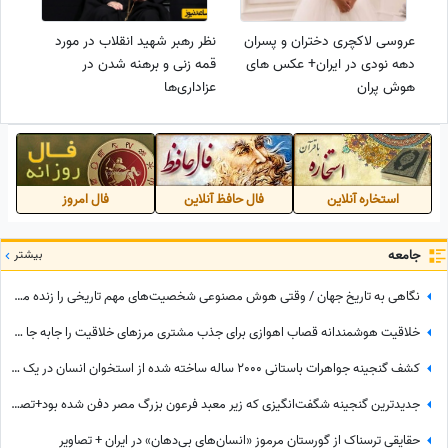
عروسی لاکچری دختران و پسران
نظر رهبر شهید انقلاب در مورد
دهه نودی در ایران+ عکس های
قمه زنی و برهنه شدن در
هوش پران
عزاداری‌ها
استخاره آنلاین
فال حافظ آنلاین
فال امروز
جامعه
بیشتر
نگاهی به تاریخ جهان / وقتی هوش مصنوعی شخصیت‌های مهم تاریخی را زنده می‌کند؛ از ملکه نفرتیتی و ویکتوریا تا اسکندر مقدونی و چنگیزخان + ویدئو
خلاقیت هوشمندانه قصاب اهوازی برای جذب مشتری مرزهای خلاقیت را جابه جا کرد/ مغزشو باید طلا گرفت +عکس
کشف گنجینه جواهرات باستانی 2000 ساله ساخته شده از استخوان انسان در یک قصر مجلل+عکس
جدیدترین گنجینه شگفت‌انگیزی که زیر معبد فرعون بزرگ مصر دفن شده بود+تصاویر/ معبد فراعنه بعد از هر اکتشاف حیرت‌انگیزتر میشه
حقایقی ترسناک از گورستان مرموز «انسان‌های بی‌دهان» در ایران + تصاویر