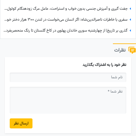
جفت گیری و آمیزش جنسی بدون خواب و استراحت، عامل مرگ زودهنگام کوئول‌ها! +عکس
سفری با خاطرات ناصرالدین‌شاه: اگر انسان می‌خواست در لندن 300 هزار دختر خوشگل منتخب می‌کرد، خیلی اوضاع غریبی بود/ خیلی خیلی تماشا کردیم
گذری بر تاریخ| از چهارشنبه سوری خاندان پهلوی در کاخ گلستان تا رنگ منحصربفرد شورولت کوروت 1979 در محله در گیشا، 60 سال پیش
نظرات
نظر خود را به اشتراک بگذارید
ارسال نظر