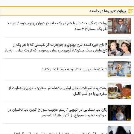
هم به تمام قولشان عمل کردند
و...
پربازدید‌ترین‌ها در جامعه
روایت زندگی 207 نفر با هم در یک خانه در دوران پهلوی دوم / هر 70
نفر یک مستراح + سند
4 تاج خیره‌کننده فرح پهلوی و جواهرات گرانقیمتی که با هر یک از
تاج‌هایش ست میکرد/ لاکچری‌بازی‌های بیخودی که ثروت ایران را به باد
داد
شلخته ها این را بدانند و به خود افتخار کنند!
پشت‌پرده ضیافت مجلل اولین پادشاه عربستان؛ تصویری متفاوت از
سفره‌ای با دو شتر کامل
زنان لب بشقابی در اتیوپی / رسم عجیب سوراخ کردن لب دختران در
بدو تولد؛ هرچه سوراخ بزرگتر زیباتر! + تصاویر