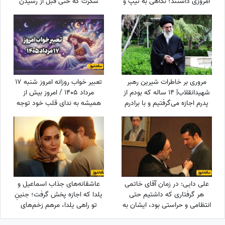
امروزی داشتند؛ نگاهی به تیپ و
شکرت که حتی قبل از رسیدن
استایل رتبه‌های برتر کنکور سال
آرزوهایم، آرامشِ ایمان به اجابت
1354 + عکس
را در دلم قرار دادی
مروری بر خاطرات شیرین رهبر
تعبیر خواب روزانه امروز شنبه 17
شهیدانقلاب| 14 ساله که بودم از
مرداد 1405 / امروز بیش از
پدرم اجازه می‌گرفتیم و با برادرم
همیشه به ندای قلب خود توجه
به ییلاق می‌رفتیم شب خسته
کنید؛ پاسخ بسیاری از تردیدها را
برمی‌گشتیم و می‌خوابیدیم، پدرم
خواهید یافت
ما را ...
علی دایی: در زمان آقای خاتمی
عاشقانه‌های جذاب اسماعیل و
هر گرفتاری‌ که داشتیم حتی
یلدا که اجازه پخش گرفت؛ جنینِ
انتظامی و حراستی بود، ایشان به
تو راهی یلدا، مرهم زخم‌های
راحتی حل می‌کردند درباره پاداش
سینا مهراد شد!