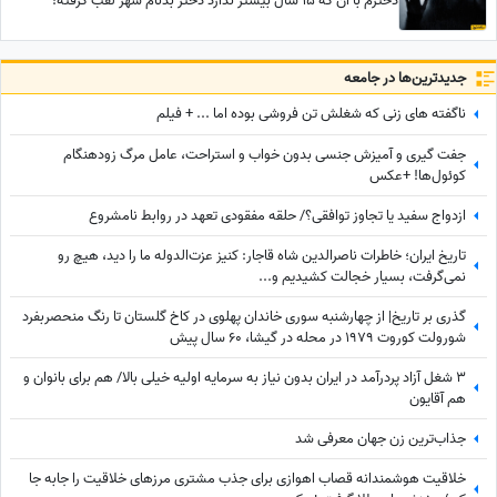
دخترم با آن که ۱۵ سال بیشتر ندارد دختر بدنام شهر لقب گرفته!
جدید‌ترین‌ها در جامعه
ناگفته های زنی که شغلش تن فروشی بوده اما ... + فیلم
جفت گیری و آمیزش جنسی بدون خواب و استراحت، عامل مرگ زودهنگام
کوئول‌ها! +عکس
ازدواج سفید یا تجاوز توافقی؟/ حلقه مفقودی تعهد در روابط نامشروع
تاریخ ایران؛ خاطرات ناصرالدین شاه قاجار: کنیز عزت‌الدوله ما را دید، هیچ رو
نمی‌گرفت، بسیار خجالت کشیدیم و...
گذری بر تاریخ| از چهارشنبه سوری خاندان پهلوی در کاخ گلستان تا رنگ منحصربفرد
شورولت کوروت 1979 در محله در گیشا، 60 سال پیش
3 شغل آزاد پردرآمد در ایران بدون نیاز به سرمایه اولیه خیلی بالا/ هم برای بانوان و
هم آقایون
جذاب‌ترین زن جهان معرفی شد
خلاقیت هوشمندانه قصاب اهوازی برای جذب مشتری مرزهای خلاقیت را جابه جا