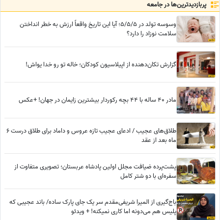
پربازدید‌ترین‌ها در جامعه
و بعدا برای من دردسر ایجاد کند!
وسوسه تولد در 5/5/5؛ آیا این تاریخ واقعاً ارزش به خطر انداختن
سلامت نوزاد را دارد؟
گزارش تکان‌دهنده از اپیلاسیون کودکان؛ خاله تو رو خدا یواش!
مادر 40 ساله با 44 بچه رکوردار بیشترین زایمان در جهان! +عکس
طلاق‌های عجیب / ادعای عجیب تازه عروس و داماد برای طلاق درست 6
ماه بعد از عقد
پشت‌پرده ضیافت مجلل اولین پادشاه عربستان؛ تصویری متفاوت از
سفره‌ای با دو شتر کامل
باج‌گیری از المیرا شریفی‌مقدم سر یک جای پارک ساده/ باند عجیبی که
پلیس هم می‌دونه اما کاری نمیکنه! + ویدئو