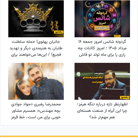
خیلی خیلی تماشا کردیم
گردونه شانس امروز جمعه 16
جانیان پهلوی! حمله سلطنت
مرداد 1405 ؛ امروز کائنات چه
طلبان به هنرمندی دیگر و تهدید
رازی را برای ماه تولد تو فاش
فجیع! / این‌ها می‌خواهند برای
کرده؟
ایران آزادی بیاورند؟!
اظهارنظر تازه درباره تنگه هرمز؛
محمدرضا رهبری «جواد جوادیِ
چرا این آبراه از صنعت هسته‌ای
بچه مهندس»: همسرم مشاور
هم مهم‌تر شد؟
خوبی برای من است، خط قرمز
من خانوادمه/عروسی خواهرم
دائم استرس داشتم که مبادا
فیلم یا عکسی از من گرفته شود