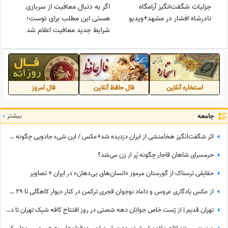
جزئیات شگفت‌انگیز آرامگاه
اگر به دنبال معافیت از سربازی
نادرشاه افشار در مشهد+ویدیو
هستی این مطلب برای توست؛
شرایط جدید معافیت اعلام شد
استخاره آنلاین
فال حافظ آنلاین
فال امروز
جامعه
بیشتر
اثر شگفت‌انگیز هخامنشی از ایران دزدیده شد+عکس / این شیء جادویی چگونه سر از انگلیس درآورد؟‌
حرمسرای شاهان قاجار چگونه پُر از زن می‌شد؟
حقایقی ترسناک از گورستان مرموز «انسان‌های بی‌دهان» در ایران + تصاویر
از عکس یادگاری عروس و داماد نوجوان قجری ترکمن در کنار دیوار کاهگلی تا 29 سالگی مونیکا بلوچی با شال سفید پردار
تهران قدیم | از ژست خاص جوانان دهه شصتی در روز افتتاح کافه شیک تهران تا دور دور دختر جوان و سگش با رنوی قرمز در سال 78