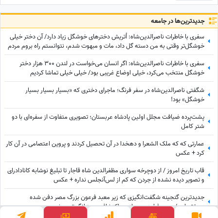
جدید‌ترین‌ها در جامعه
سفری با خاطرات ناصرالدین‌شاه: اُتریش دخترهای خوشگل زیاد دارد/ آن دختر خیلی‌
خوشگل‌تر وقتی به من دسته گل داد، مات و مبهوت شدم، نتوانستم راه بروم مردم
ملتفت شدند، خندیدند!
سفری با خاطرات ناصرالدین‌شاه: اگر انسان می‌خواست در لندن 300 هزار دختر
خوشگل منتخب می‌کرد، خیلی اوضاع غریبی بود/ خیلی خیلی تماشا کردیم
شگفتی ناصرالدین‌شاه در سفر فرنگ؛ ماجرای دختری که «بسیار بسیار بسیار
خوشگل» بود!
پشت‌پرده ضیافت مجلل اولین پادشاه عربستان؛ تصویری متفاوت از سفره‌ای با دو
شتر کامل
عمارتی که که ملک الشعرا و دهخدا در آن تحصیل کردند و پروین اعتصامی در آن کار
کرد + عکس
قاب تاریخ امروز / از دوچرخه سواری مظفرالدین شاه قاجار تا تبلیغ نوشابه ‌کانادادرای
و تصویر دیده نشده از جردن که کم از لس‌آنجلس نداره + عکس
جدیدترین گنجینه شگفت‌انگیزی که زیر معبد فرعون بزرگ مصر دفن شده
بود+تصاویر/ معبد فراعنه بعد از هر اکتشاف حیرت‌انگیزتر میشه