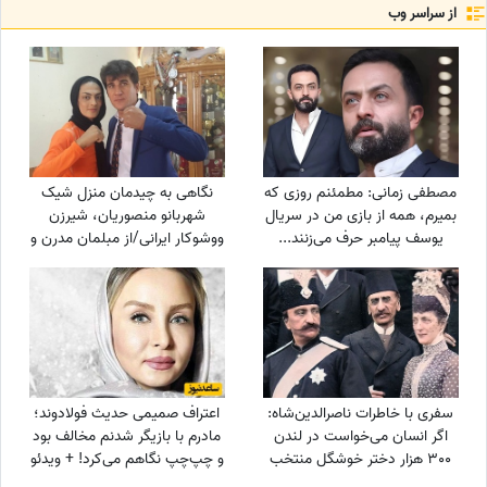
از سراسر وب
مصطفی زمانی: مطمئنم روزی که
نگاهی به چیدمان منزل شیک
بمیرم، همه از بازی من در سریال
شهربانو منصوریان، شیرزن
یوسف پیامبر حرف می‌زنند...
ووشوکار ایرانی/از مبلمان مدرن و
+ویدیو
پرده اعیانی تا فرش آبی فیروزه‌ای
سفری با خاطرات ناصرالدین‌شاه:
اعتراف صمیمی حدیث فولادوند؛
اگر انسان می‌خواست در لندن
مادرم با بازیگر شدنم مخالف بود
300 هزار دختر خوشگل منتخب
و چپ‌چپ نگاهم می‌کرد! + ویدئو
می‌کرد، خیلی اوضاع غریبی بود/