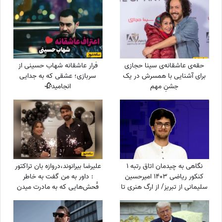
حقه‌ی عاشقانه‌ی سینا حجازی
فرار عاشقانه شهاب حسینی از
برای آشنایی با همسرش در یک
سربازی؛ عشقی که به جدایی
جشنِ مهم
انجامید🥀
نگاهی به چیدمان اتاق رتبه 1
علیرضا بیرانوند،دروازه بان تراکتور
کنکور ریاضی 1403 امیرحسین
: داور به من گفت به خاطر
سلیمانی از تبریز/ از ارگ هنری تا
فُحش‌هایی که به مادرت میدن
نشد یک ریاضیدان، ماشین
بهت کارت نمیدم!/ ما حواله
حساب ساده
ماشین نگرفتیم