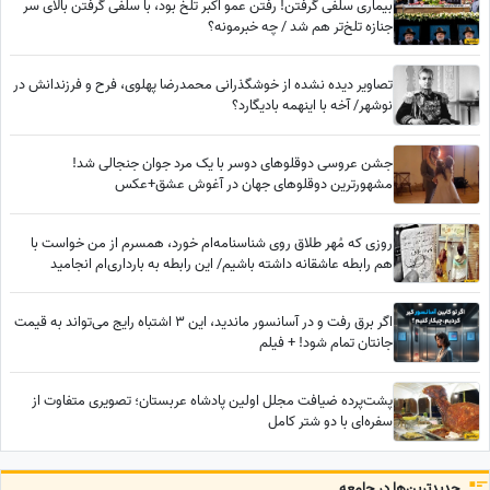
بیماری سلفی گرفتن! رفتن عمو اکبر تلخ بود، با سلفی گرفتن بالای سر
جنازه تلخ‌تر هم شد / چه خبرمونه؟
تصاویر دیده نشده از خوشگذرانی محمدرضا پهلوی، فرح و فرزندانش در
نوشهر/ آخه با اینهمه بادیگارد؟
جشن عروسی دوقلوهای دوسر با یک مرد جوان جنجالی شد!
مشهورترین دوقلوهای جهان در آغوش عشق+عکس
روزی که مُهر طلاق روی شناسنامه‌ام خورد، همسرم از من خواست با
هم رابطه عاشقانه داشته باشیم/ این رابطه به بارداری‌ام انجامید
اگر برق رفت و در آسانسور ماندید، این 3 اشتباه رایج می‌تواند به قیمت
جانتان تمام شود! + فیلم
پشت‌پرده ضیافت مجلل اولین پادشاه عربستان؛ تصویری متفاوت از
سفره‌ای با دو شتر کامل
جدید‌ترین‌ها در جامعه