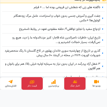
ناگفته های زنی که شغلش تن فروشی بوده اما ... + فیلم
جفت گیری و آمیزش جنسی بدون خواب و استراحت، عامل مرگ زودهنگام
کوئول‌ها! +عکس
ازدواج سفید یا تجاوز توافقی؟/ حلقه مفقودی تعهد در روابط نامشروع
تاریخ ایران؛ خاطرات ناصرالدین شاه قاجار: کنیز عزت‌الدوله ما را دید، هیچ رو
نمی‌گرفت، بسیار خجالت کشیدیم و...
گذری بر تاریخ| از چهارشنبه سوری خاندان پهلوی در کاخ گلستان تا رنگ منحصربفرد
شورولت کوروت 1979 در محله در گیشا، 60 سال پیش
3 شغل آزاد پردرآمد در ایران بدون نیاز به سرمایه اولیه خیلی بالا/ هم برای بانوان و
هم آقایون
جذاب‌ترین زن جهان معرفی شد
خلاقیت هوشمندانه قصاب اهوازی برای جذب مشتری مرزهای خلاقیت را جابه جا
ویدیو ها
اخبار جنگ
پربازدید‌ترین
قیمت دلار
فضای‌مجازی
کرد/ مغزشو باید طلا گرفت +عکس
وب گردی