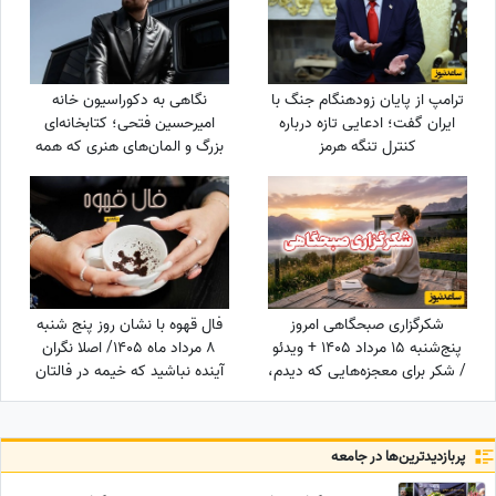
ترامپ از پایان زودهنگام جنگ با
نگاهی به دکوراسیون خانه
ایران گفت؛ ادعایی تازه درباره
امیرحسین فتحی؛ کتابخانه‌ای
کنترل تنگه هرمز
بزرگ و المان‌های هنری که همه
را غافلگیر کرد/ بیخود نیست
بهش میگن آقازاده سینمای ایران
شکرگزاری صبحگاهی امروز
فال قهوه با نشان روز پنج شنبه
پنج‌شنبه 15 مرداد 1405 + ویدئو
8 مرداد ماه 1405/ اصلا نگران
/ شکر برای معجزه‌هایی که دیدم،
آینده نباشید که خیمه در فالتان
برای نعمت‌هایی که هنوز
تامین مالی است و افزایش مال و
ندیده‌ام، و برای آرزوهایی که
نعمت
همین حالا در مسیر رسیدن به
پربازدید‌ترین‌ها در جامعه
من هستند