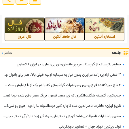
استخاره آنلاین
فال حافظ آنلاین
فال امروز
جامعه
بیشتر
حقایقی ترسناک از گورستان مرموز «انسان‌های بی‌دهان» در ایران + تصاویر
3 شغل آزاد پردرآمد در ایران بدون نیاز به سرمایه اولیه خیلی بالا/ هم برای بانوان و هم آقایون
4 تاج خیره‌کننده فرح پهلوی و جواهرات گرانقیمتی که با هر یک از تاج‌هایش ست میکرد/ لاکچری‌بازی‌های بیخودی که ثروت ایران را به باد داد
جدیدترین گنجینه شگفت‌انگیزی که زیر معبد فرعون بزرگ مصر دفن شده بود+تصاویر/ معبد فراعنه بعد از هر اکتشاف حیرت‌انگیزتر میشه
تاریخ ایران؛ خاطرات ناصرالدین شاه قاجار: کنیز عزت‌الدوله ما را دید، هیچ رو نمی‌گرفت، بسیار خجالت کشیدیم و...
سفری با خاطرات ناصرالدین‌شاه: اُتریش دخترهای خوشگل زیاد دارد/ آن دختر خیلی‌ خوشگل‌تر وقتی به من دسته گل داد، مات و مبهوت شدم، نتوانستم راه بروم مردم ملتفت شدند، خندیدند!
تولد ریزترین نوزاد جهان + تصاویر باورنکردنی