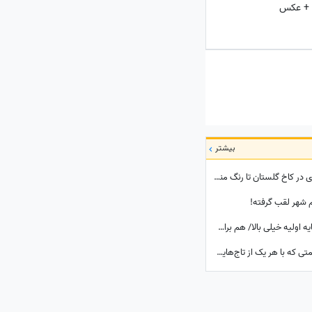
 + عکس
بیشتر
گذری بر تاریخ| از چهارشنبه سوری خاندان پهلوی در کاخ گلستان تا رنگ منحصربفرد شورولت کوروت 1979 در محله در گیشا، 60 سال پیش
3 شغل آزاد پردرآمد در ایران بدون نیاز به سرمایه اولیه خیلی بالا/ هم برای بانوان و هم آقایون
4 تاج خیره‌کننده فرح پهلوی و جواهرات گرانقیمتی که با هر یک از تاج‌هایش ست میکرد/ لاکچری‌بازی‌های بیخودی که ثروت ایران را به باد داد