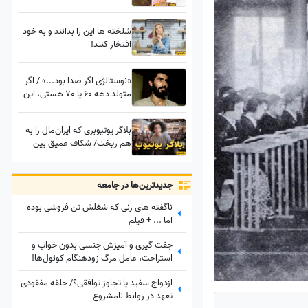
پهلوی بر سر میز شام
شلخته ها این را بدانند و به خود
افتخار کنند!
«نوستالژی اگر صدا بود...» / اگر
متولد دهه 60 یا 70 هستی، این
صدا مغزت را به رگبار خاطره
می‌بندد! + فیلم
بلاگر یوتیوبری که ایران‌مال را به
هم ریخت/ شکاف عمیق بین
نسلی که حتی اسمش را نشنیدند
+ فیلم
جدید‌ترین‌ها در جامعه
ناگفته های زنی که شغلش تن فروشی بوده
اما ... + فیلم
جفت گیری و آمیزش جنسی بدون خواب و
استراحت، عامل مرگ زودهنگام کوئول‌ها!
+عکس
ازدواج سفید یا تجاوز توافقی؟/ حلقه مفقودی
تعهد در روابط نامشروع