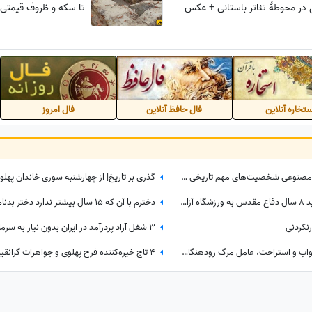
تا سکه و ظروف قیمتی
تخاره آنلاین
فال حافظ آنلاین
فال امروز
نگاهی به تاریخ جهان / وقتی هوش مصنوعی شخصیت‌های مهم تاریخی را زنده می‌کند؛ از ملکه نفرتیتی و ویکتوریا تا اسکندر مقدونی و چنگیزخان + ویدئو
صدام حسین، قاتل هزاران هزار شهید 8 سال دفاع مقدس به ورزشگاه آزادی تهران آمد!/ یه جو عقل هم چیز خوبیه که بعضیا ندارن!+ عکس
دخترم با آن که ۱۵ سال بیشتر ندارد دختر بدنام شهر لقب گرفته!
رنکردنی
جفت گیری و آمیزش جنسی بدون خواب و استراحت، عامل مرگ زودهنگام کوئول‌ها! +عکس