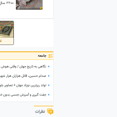
2200 سال در محوطۀ تئاتر باستانی + عکس
اس
جامعه
تولد ریزترین نوزاد جهان + تصاویر باو
نظرات