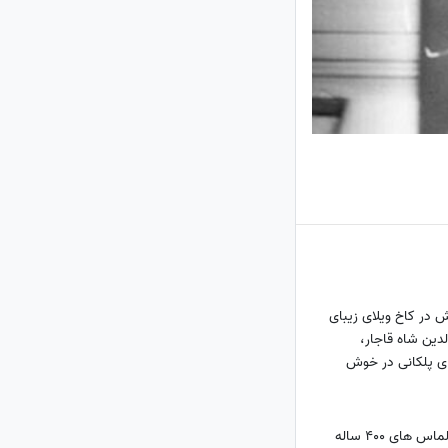
در کاخ ویلای زیبای
لدین شاه قاجار،
های پلکانی در خوش
ان+ ویدئو
کشف یک توالت پر از الماس های 400 ساله