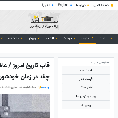
صفحه اصلی
●
درباره ما
●
English
●
العربية
سیاست
جامعه
حوادث
اقتصاد
ورزش
دانشگاه
دسترسی سریع:
قیمت طلا
چقد در زمان خودشون
قیمت دلار
جامعه
سه شنبه، 08 اردیبهشت 1405
اخبار جنگ
پربازدید‌ترین ها
ویدیو ها