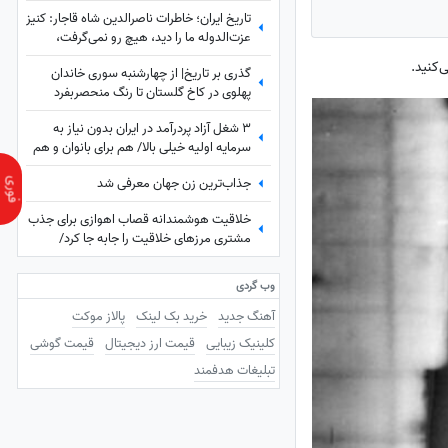
تاریخ ایران؛ خاطرات ناصرالدین شاه قاجار: کنیز
عزت‌الدوله ما را دید، هیچ رو نمی‌گرفت،
بسیار خجالت کشیدیم و...
گذری بر تاریخ| از چهارشنبه سوری خاندان
پهلوی در کاخ گلستان تا رنگ منحصربفرد
شورولت کوروت 1979 در محله در گیشا، 60
3 شغل آزاد پردرآمد در ایران بدون نیاز به
سال پیش
سرمایه اولیه خیلی بالا/ هم برای بانوان و هم
آقایون
جذاب‌ترین زن جهان معرفی شد
خلاقیت هوشمندانه قصاب اهوازی برای جذب
مشتری مرزهای خلاقیت را جابه جا کرد/
مغزشو باید طلا گرفت +عکس
وب گردی
آهنگ جدید
خرید بک لینک
پالاز موکت
کلینیک زیبایی
قیمت ارز دیجیتال
قیمت گوشی
تبلیغات هدفمند