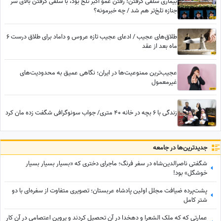
بیماری سلفی گرفتن! رفتن عمو اکبر تلخ بود، با سلفی گرفتن بالای سر
جنازه تلخ‌تر هم شد / چه خبرمونه؟
طلاق‌های عجیب / ادعای عجیب تازه عروس و داماد برای طلاق درست 6
ماه بعد از عقد
عجیب‌ترین ممنوعیت‌ها در ایران؛ نگاهی عمیق به محدودیت‌های
غیرمعمول
زندگی با 6 بچه در خانه 40 متری/ جواب سونوگرافی شگفت زده مان کرد
جدید‌ترین‌ها در جامعه
شگفتی ناصرالدین‌شاه در سفر فرنگ؛ ماجرای دختری که «بسیار بسیار بسیار
خوشگل» بود!
پشت‌پرده ضیافت مجلل اولین پادشاه عربستان؛ تصویری متفاوت از سفره‌ای با دو
شتر کامل
عمارتی که که ملک الشعرا و دهخدا در آن تحصیل کردند و پروین اعتصامی در آن کار