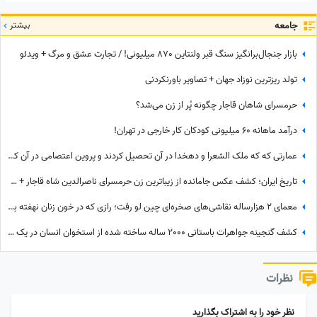
جامعه
بیشتر
بازار جنجال‌برانگیز سنگ قبر ولنتاین 870 میلیونی! / تجارت عشق و مرگ + ویدئو
تولد ریزترین نوزاد جهان + تصاویر باورنکردنی
حرمسرای شاهان قاجار چگونه پُر از زن می‌شد؟
درآمد ماهانه 60 میلیونی کودکان کار خارجی در تهران!
عمارتی که که ملک الشعرا و دهخدا در آن تحصیل کردند و پروین اعتصامی در آن کار کرد + عکس
تاریخ ایران؛ کشف عکس جامانده از زیباترین زن حرمسرای ناصرالدین شاه قاجار + عکس
معمای 2 هزارساله نقاشی‌های صخره‌ای چین لو رفت؛ رازی که در خون زنان نهفته بود!
کشف گنجینه جواهرات باستانی 2000 ساله ساخته شده از استخوان انسان در یک قصر مجلل+عکس
نظرات
نظر خود را به اشتراک بگذارید