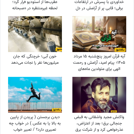
خداوردی با پسرش در ارتفاعات
عقرب‌ها از استودیو فرار کرد؛
برفی؛ قابی پر از آرامش در دل
لحظه غیرمنتظره در «صبحانه
طبیعت
ایرانی» + ویدئو
آیه قرآن امروز پنج‌شنبه 15 مرداد
خون آبی؛ خرچنگی که جان
1405؛ پیام امید، آرامش و رحمت
میلیون‌ها نفر را نجات می‌دهد
الهی برای متولدین ماه‌های
مختلف
واکنش مجید واشقانی به قبض
دیدن برجستن ( پریدن از پایین
جنجالی برق؛ بعد از اعتراض،
به بالا یا به عکس ) در خواب چه
عذرخواهی کرد و از شرکت برق
تعبیری دارد؟ / تعبیر خواب