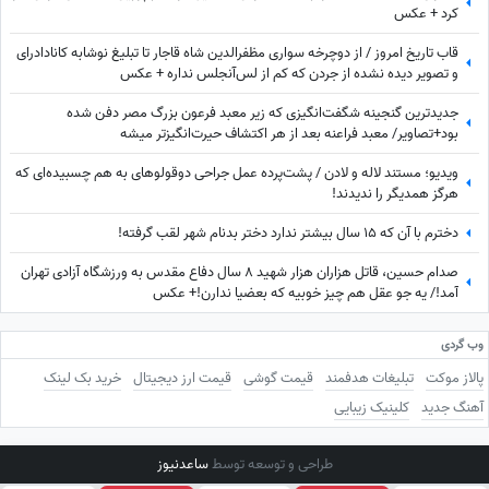
کرد + عکس
قاب تاریخ امروز / از دوچرخه سواری مظفرالدین شاه قاجار تا تبلیغ نوشابه ‌کانادادرای
و تصویر دیده نشده از جردن که کم از لس‌آنجلس نداره + عکس
جدیدترین گنجینه شگفت‌انگیزی که زیر معبد فرعون بزرگ مصر دفن شده
بود+تصاویر/ معبد فراعنه بعد از هر اکتشاف حیرت‌انگیزتر میشه
ویدیو؛ مستند لاله و لادن / پشت‌پرده عمل جراحی دوقولوهای به هم چسبیده‌ای که
هرگز همدیگر را ندیدند!
دخترم با آن که ۱۵ سال بیشتر ندارد دختر بدنام شهر لقب گرفته!
صدام حسین، قاتل هزاران هزار شهید 8 سال دفاع مقدس به ورزشگاه آزادی تهران
آمد!/ یه جو عقل هم چیز خوبیه که بعضیا ندارن!+ عکس
وب گردی
پالاز موکت
تبلیغات هدفمند
قیمت گوشی
قیمت ارز دیجیتال
خرید بک لینک
آهنگ جدید
کلینیک زیبایی
طراحی و توسعه توسط
ساعدنیوز