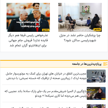
تشکر کرد
برجستن
چرا پزشکیان حاضر نشد در منزل
عذرخواهی رئیس فیفا هم دیگر
شهیدرئیسی ساکن شود؟
فایده ندارد! فروش جام جهانی
برای اینفانتینو گران تمام شد
پربازدید‌ترین‌ها در جامعه
عجیب‌ترین اتفاق در خیابان های تهران برای کمک به موتورسوار حامل
جوجه اردک / زیباترین صحنه از ترافیک که خسته نمیشی؛ با دیدنش
اشک به چشماتون میاد
باج‌گیری از المیرا شریفی‌مقدم سر یک جای پارک ساده/ باند عجیبی که
پلیس هم می‌دونه اما کاری نمیکنه! + ویدئو