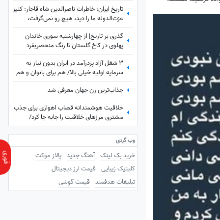
تاریخ ایران؛ خاطرات ناصرالدین شاه قاجار: کنیز
عزت‌الدوله ما را دید، هیچ رو نمی‌گرفت،
بسیار خجالت کشیدیم و...
گذری بر تاریخ| از چهارشنبه سوری خاندان
پهلوی در کاخ گلستان تا رنگ منحصربفرد
شورولت کوروت 1979 در محله در گیشا، 60
3 شغل آزاد پردرآمد در ایران بدون نیاز به
سال پیش
سرمایه اولیه خیلی بالا/ هم برای بانوان و هم
آقایون
جذاب‌ترین زن جهان معرفی شد
خلاقیت هوشمندانه قصاب اهوازی برای جذب
مشتری مرزهای خلاقیت را جابه جا کرد/
مغزشو باید طلا گرفت +عکس
وب گردی
خرید بک لینک
آهنگ جدید
پالاز موکت
کلینیک زیبایی
قیمت ارز دیجیتال
تبلیغات هدفمند
قیمت گوشی