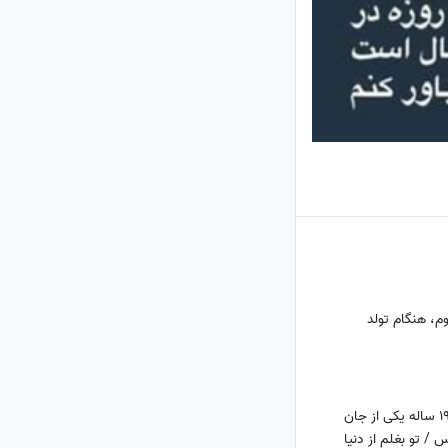
م، هنگام تولد
روایت تلخ دایی مبین 19 ساله یکی از جان
 / تو بغلم از دنیا