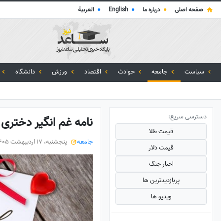
صفحه اصلی
●
درباره ما
●
English
●
العربية
سیاست
جامعه
حوادث
اقتصاد
ورزش
دانشگاه
دسترسی سریع:
نامه غم انگیر دختری ۱۴ساله که پدرش بر اثر کرونا فوت کر
قیمت طلا
جامعه
پنجشنبه، 17 اردیبهشت 1405
قیمت دلار
اخبار جنگ
پربازدید‌ترین ها
ویدیو ها