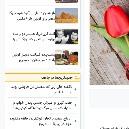
هر 70 نفر یک مستراح + سند
باز شدن درهای رازآلود هرم بزرگ
مصر برای اولین بار +عکس
افشاگری ثریا، همسر دوم شاه
پهلوی، از کاخی که روزگارش را
سیاه کرد؛ دختر 18 ساله و شادابی
که همه به او حسادت میکردند
پشت‌پرده ضیافت مجلل اولین
حالا از درون پیرزنی بیمار و خسته
پادشاه عربستان؛ تصویری
است
متفاوت از سفره‌ای با دو شتر
کامل
جدید‌ترین‌ها در جامعه
ناگفته های زنی که شغلش تن فروشی بوده
اما ... + فیلم
جفت گیری و آمیزش جنسی بدون خواب و
استراحت، عامل مرگ زودهنگام کوئول‌ها!
+عکس
ازدواج سفید یا تجاوز توافقی؟/ حلقه مفقودی
تعهد در روابط نامشروع
اده قرنطینه هستند.