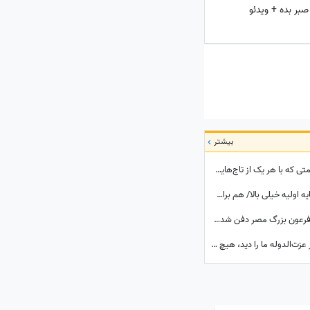
بر بده + ویدئو
بیشتر
4 تاج خیره‌کننده فرح پهلوی و جواهرات گرانقیمتی که با هر یک از تاج‌هایش ست میکرد/ لاکچری‌بازی‌های بیخودی که ثروت ایران را به باد داد
3 شغل آزاد پردرآمد در ایران بدون نیاز به سرمایه اولیه خیلی بالا/ هم برای بانوان و هم آقایون
جدیدترین گنجینه شگفت‌انگیزی که زیر معبد فرعون بزرگ مصر دفن شده بود+تصاویر/ معبد فراعنه بعد از هر اکتشاف حیرت‌انگیزتر میشه
تاریخ ایران؛ خاطرات ناصرالدین شاه قاجار: کنیز عزت‌الدوله ما را دید، هیچ رو نمی‌گرفت، بسیار خجالت کشیدیم و...