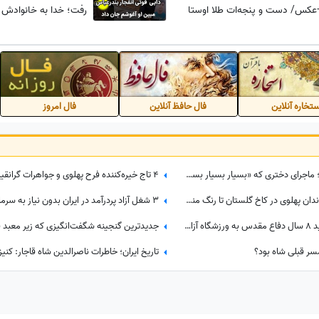
کس/ دست و پنجه‌ات طلا اوستا
رفت؛ خدا به خانوادش ص
😍
تخاره آنلاین
فال حافظ آنلاین
فال امروز
شگفتی ناصرالدین‌شاه در سفر فرنگ؛ ماجرای دختری که «بسیار بسیار بسیار خوشگل» بود!
گذری بر تاریخ| از چهارشنبه سوری خاندان پهلوی در کاخ گلستان تا رنگ منحصربفرد شورولت کوروت 1979 در محله در گیشا، 60 سال پیش
صدام حسین، قاتل هزاران هزار شهید 8 سال دفاع مقدس به ورزشگاه آزادی تهران آمد!/ یه جو عقل هم چیز خوبیه که بعضیا ندارن!+ عکس
سر قبلی شاه بود؟