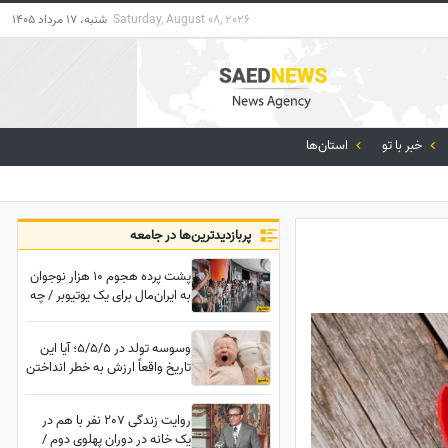
Saturday, August 08, 2026
شنبه، 17 مرداد 1405
خبر با تو
استان‌ها
پربازدید‌ترین‌ها در جامعه
پشت پرده هجوم 10 هزار نوجوان
به ایران‌مال برای یک یوتیوبر / چه
بر سر دهه هشتادی‌ها آمد؟
وسوسه تولد در 5/5/5؛ آیا این
تاریخ واقعاً ارزش به خطر انداختن
سلامت نوزاد را دارد؟
روایت زندگی 207 نفر با هم در
یک خانه در دوران پهلوی دوم /