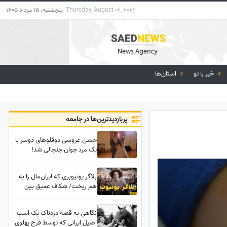
Thursday, August 06, 2026
پنجشنبه، 15 مرداد 1405
خبر با تو
استان‌ها
پربازدید‌ترین‌ها در جامعه
جشن عروسی دوقلوهای دوسر با
یک مرد جوان جنجالی شد!
مشهورترین دوقلوهای جهان در
آغوش عشق+عکس
بلاگر یوتیوبری که ایران‌مال را به
هم ریخت/ شکاف عمیق بین
نسلی که حتی اسمش را نشنیدند
+ فیلم
نگاهی به قصه دردناک یک اسب
اصیل ایرانی که توسط فرح پهلوی