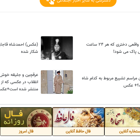
دسترسی به سایر اخبار اجتماعی
عجیب اما واقعی دختری که هر 24 ساعت
(عکس) احمدشاه قاجار 
 پاک می شود!
شکار شده
عرقچین و جلیقه خوش 
 مراسم تشییع مربوط به کدام شاه
انقلاب در عکسی که از 
ت؟+ عکس
منتشر شده است+عک
تخاره آنلاین
فال حافظ آنلاین
فال امروز