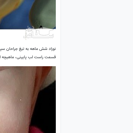
نوزاد شش ماهه به تیغ جراحان سپر
قسمت راست لب پایینی، ماهیچه از کا