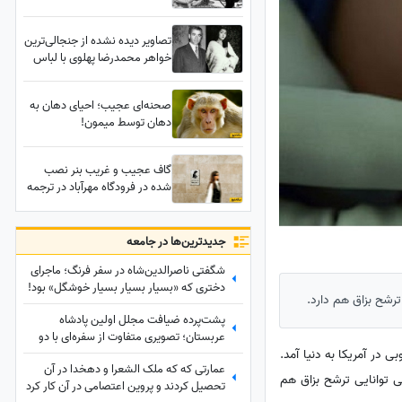
مقطوع‌النسل و منقرض شد!
تصاویر دیده نشده از جنجالی‌ترین
خواهر محمدرضا پهلوی با لباس
عروس ابریشمی در روز
خاکسپاری پدرش در ایران/
صحنه‌ای عجیب؛ احیای دهان به
خاندانی خون‌خوار که حتی حاضر
دهان توسط میمون!
به حفظ حرمت پدرشان هم
نبودند
گاف عجیب و غریب بنر نصب
شده در فرودگاه مهرآباد در ترجمه
فارسی به عربیِ رعایت حجاب
+عکس/ به ابتدای هر کلمه "ال"
اضافه کنیم، عربی میشه؟
جدید‌ترین‌ها در جامعه
شگفتی ناصرالدین‌شاه در سفر فرنگ؛ ماجرای
دختری که «بسیار بسیار بسیار خوشگل» بود!
ترشح بزاق هم دارد.
پشت‌پرده ضیافت مجلل اولین پادشاه
عربستان؛ تصویری متفاوت از سفره‌ای با دو
شتر کامل
 در آمریکا به دنیا آمد.
عمارتی که که ملک الشعرا و دهخدا در آن
ی توانایی ترشح بزاق هم
تحصیل کردند و پروین اعتصامی در آن کار کرد