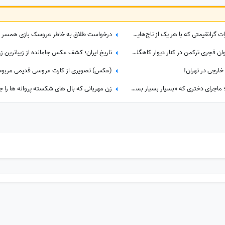
4 تاج خیره‌کننده فرح پهلوی و جواهرات گرانقیمتی که با هر یک از تاج‌هایش ست میکرد/ لاکچری‌بازی‌های بیخودی که ثروت ایران را به باد داد
درخواست طلاق به خاطر عروسک‌ بازی همسر
از عکس یادگاری عروس و داماد نوجوان قجری ترکمن در کنار دیوار کاهگلی تا 29 سالگی مونیکا بلوچی با شال سفید پردار
شگفتی ناصرالدین‌شاه در سفر فرنگ؛ ماجرای دختری که «بسیار بسیار بسیار خوشگل» بود!
زن مهربانی که بال های شکسته پروانه ها را ج