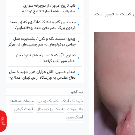
+ عکس
قاب تاریخ امروز / از دوچرخه سواری
مظفرالدین شاه قاجار تا تبلیغ نوشابه
د، ابتدا با دیدن تصاویر این جنین درون شکم مادر تصور کردند که این جسم 0.8 اینچی کیست یا تومور است.
‌کانادادرای و تصویر دیده نشده از جردن که کم
جدیدترین گنجینه شگفت‌انگیزی که زیر معبد
از لس‌آنجلس نداره + عکس
فرعون بزرگ مصر دفن شده بود+تصاویر/
معبد فراعنه بعد از هر اکتشاف حیرت‌انگیزتر
ویدیو؛ مستند لاله و لادن / پشت‌پرده عمل
میشه
جراحی دوقولوهای به هم چسبیده‌ای که هرگز
همدیگر را ندیدند!
دخترم با آن که ۱۵ سال بیشتر ندارد دختر
بدنام شهر لقب گرفته!
صدام حسین، قاتل هزاران هزار شهید 8 سال
دفاع مقدس به ورزشگاه آزادی تهران آمد!/ یه
جو عقل هم چیز خوبیه که بعضیا ندارن!+
عکس
وب گردی
خرید بک لینک
کلینیک زیبایی
تبلیغات هدفمند
پالاز موکت
قیمت ارز دیجیتال
قیمت گوشی
آهنگ جدید