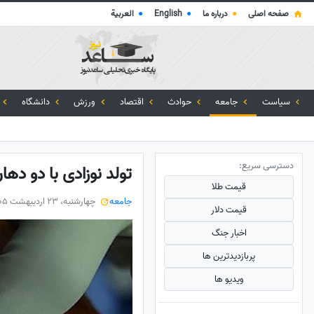
صفحه اصلی
●
درباره ما
●
English
●
العربية
سیاست
جامعه
حوادث
اقتصاد
ورزش
دانشگاه
دسترسی سریع:
تولد نوزادی با دو دها
قیمت طلا
جامعه
چهارشنبه، 23 اردیبهشت 1405
قیمت دلار
اخبار جنگ
پربازدید‌ترین ها
ویدیو ها