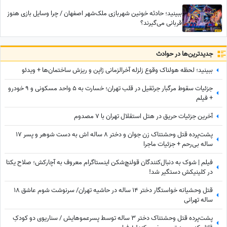
ببینید؛ حادثه خونین شهربازی ملک‌شهر اصفهان / چرا وسایل بازی هنوز
قربانی می‌گیرند؟
جدید‌ترین‌ها در حوادث
ببینید؛ لحظه هولناک وقوع زلزله آخرالزمانی ژاپن و ریزش ساختمان‌ها + ویدئو
جزئیات سقوط مرگبار جرثقیل در قلب تهران؛ خسارت به 5 واحد مسکونی و 9 خودرو
+ فیلم
آخرین جزئیات حریق در هتل استقلال تهران با 7 مصدوم
پشت‌پرده قتل وحشتناک زن جوان و دختر 8 ساله اش به دست شوهر و پسر 17
ساله بی‌رحم + جزئیات ماجرا
فیلم | شوک به دنبال‌کنندگان قولنچ‌شکن اینستاگرام معروف به آچارکش؛ صلاح یکتا
در کلینیکش دستگیر شد!
قتل وحشیانه خواستگار دختر 14 ساله در حاشیه تهران/ سرنوشت شوم عاشق 18
ساله تهرانی
پشت‌پرده قتل وحشتناک دختر 3 ساله توسط پسرعموهایش / سناریوی دو کودکِ