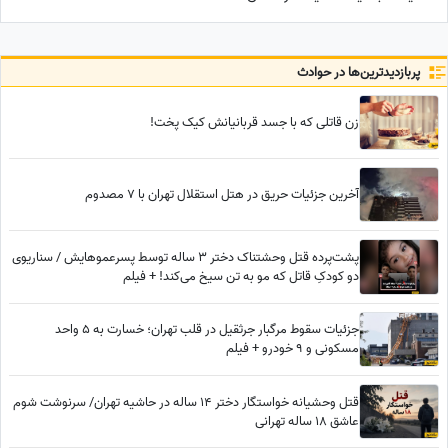
تامین مالی است و افزایش مال و
نعمت
پربازدید‌ترین‌ها در حوادث
زن قاتلی که با جسد قربانیانش کیک پخت!
آخرین جزئیات حریق در هتل استقلال تهران با 7 مصدوم
پشت‌پرده قتل وحشتناک دختر 3 ساله توسط پسرعموهایش / سناریوی
دو کودکِ قاتل که مو به تن سیخ می‌کند! + فیلم
جزئیات سقوط مرگبار جرثقیل در قلب تهران؛ خسارت به 5 واحد
مسکونی و 9 خودرو + فیلم
قتل وحشیانه خواستگار دختر 14 ساله در حاشیه تهران/ سرنوشت شوم
عاشق 18 ساله تهرانی