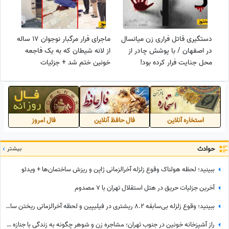
دستگیری قاتل فراری زن میانسال
ماجرای فرار مرگبار نوجوان 17 ساله
در اصفهان / با پوشش چادر از
از لانه شیطان که به یک فاجعه
محل جنایت فرار کرده بود!
خونین ختم شد + جزئیات
استخاره آنلاین
فال حافظ آنلاین
فال امروز
حوادث
بیشتر
ببینید؛ لحظه هولناک وقوع زلزله آخرالزمانی ژاپن و ریزش ساختمان‌ها + ویدئو
آخرین جزئیات حریق در هتل استقلال تهران با 7 مصدوم
ببینید؛ وقوع زلزله بی‌سابقه 8.2 ریشتری در فیلیپین و لحظه آخرالزمانی ریختن ساختمان‌ها + فیلم
راز آشپزخانه خونین در جنوب تهران؛ مشاجره زن و شوهر چگونه به زندگی با جنازه همسر ختم شد؟