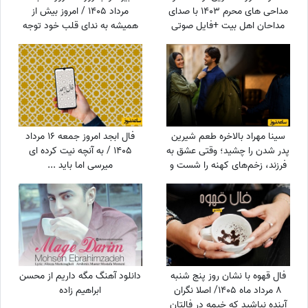
مداحی های محرم 1403 با صدای
مرداد 1405 / امروز بیش از
مداحان اهل بیت +فایل صوتی
همیشه به ندای قلب خود توجه
کنید؛ پاسخ بسیاری از تردیدها را
خواهید یافت
سینا مهراد بالاخره طعم شیرین
فال ابجد امروز جمعه 16 مرداد
پدر شدن را چشید؛ وقتی عشق به
1405 / به آنچه نیت کرده ای
فرزند، زخم‌های کهنه را شست و
میرسی اما باید ...
در نهایت همان چیزی نصیبش
شد که مردها از زندگی
می‌خواهند!
فال قهوه با نشان روز پنج شنبه
دانلود آهنگ مگه داریم از محسن
8 مرداد ماه 1405/ اصلا نگران
ابراهیم زاده
آینده نباشید که خیمه در فالتان