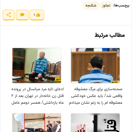
برچسب‌ها:
تجاوز
شکنجه
1
مطالب مرتبط
صحنه‌سازی برای مرگ معشوقه
ادعای تازه مرد میانسال در پرونده
واقعی شد/ باید عکس خودکشی
قتل زن خانه‌دار در تهران بعد از 2
معشوقه ام را به زنم نشان میدادم
ماه بازداشتی/ همسر دومم عامل
/ مقتوله با پای خودش روی
قتل بوده!! + جزئیات
چهارپایه رفت و طناب به گردن
انداخت ...