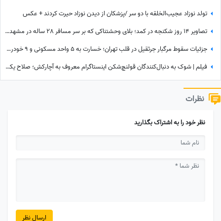
تولد نوزاد عجیب‌الخلقه با دو سر /پزشکان از دیدن نوزاد حیرت کردند + عکس
تصاویر 14 روز شکنجه در کمد؛ بلای وحشتناکی که بر سر مسافر 28 ساله در مشهد آوردند + جزئیات ماجرا
جزئیات سقوط مرگبار جرثقیل در قلب تهران؛ خسارت به 5 واحد مسکونی و 9 خودرو + فیلم
فیلم | شوک به دنبال‌کنندگان قولنچ‌شکن اینستاگرام معروف به آچارکش؛ صلاح یکتا در کلینیکش دستگیر شد!
نظرات
نظر خود را به اشتراک بگذارید
ارسال نظر