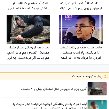
مرداد 1405 / شاید فکر کنید که
1405 / لحظه‌ای که انتظارش را
او بهترین زوج برای شما می تواند
داشتی نزدیک است؛ فقط کمی
باشد، اما ...
دیگر صبر کن تا نور زندگی‌ات را پر
کند!
پشت سرت حرف می‌زنند، غیبتت
زیبا بروفه از زندگی بعد از فقدان
را می‌کنند! پادکست منتخب
همسرش گفت؛ «هم مادر شدم،
امروز، 18 مرداد 1405؛ دو کلمه
هم پدر... اگر می‌دانستم چه قرار
حرف حساب از دکتر انوشه که با
است سرم بیاید، تاب نمی‌آوردم»
طلای 18 عیار برابری می‌کنه!
زیبا بروفه ثابت کرد هنوز هم آدم
وفادار پیدا میشه
پربازدید‌ترین‌ها در حوادث
آخرین جزئیات حریق در هتل استقلال تهران با 7 مصدوم
فیلم | شوک به دنبال‌کنندگان قولنچ‌شکن اینستاگرام معروف به
آچارکش؛ صلاح یکتا در کلینیکش دستگیر شد!