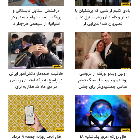
یادی کنیم از شبی که پزشکیان با
درخشش استایل تابستانی و
دختر و دامادش راهی منزل علی
پررنگ و لعاب الهام حمیدی در
نصیریان شد/پذیرایی از
اسپانیا؛ از سرهمی طرح‌دار تا
رئیس‌جمهور با هندوانه و زولبیا
کیف لویی ویتون که با دیدنش
بامیه همراه با آوازخوانی آقای
چشماتون اکلیلی میشه +عکس
بازیگر برای دکتر پزشکیان+ویدیو
اولین ویدئو لورفته از عروسی
خلاقیت خنده‌دار دانش‌آموز ایرانی
رونالدو و جورجینا؛ سنگ تمام
در پاسخ به برگه امتحانی ریاضی
عباس جمشیدی‌فر برای جشن
در دی ماه شاهکاریه برای
نوستالژیک ستاره فوتبال!
خودش/ من یکی که تا حالا
اینجوری معنی آمار رو نفهمیده
بودم😂
فال روزانه امروز یک‌شنبه 18
فال ابجد روزانه جمعه 9 مرداد