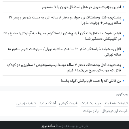
آخرین جزئیات حریق در هتل استقلال تهران با 7 مصدوم
پشت‌پرده قتل وحشتناک زن جوان و دختر 8 ساله اش به دست شوهر و پسر 17
ساله بی‌رحم + جزئیات ماجرا
فیلم | شوک به دنبال‌کنندگان قولنچ‌شکن اینستاگرام معروف به آچارکش؛ صلاح یکتا
در کلینیکش دستگیر شد!
قتل وحشیانه خواستگار دختر 14 ساله در حاشیه تهران/ سرنوشت شوم عاشق 18
ساله تهرانی
پشت‌پرده قتل وحشتناک دختر 3 ساله توسط پسرعموهایش / سناریوی دو کودکِ
قاتل که مو به تن سیخ می‌کند! + فیلم
زن قاتلی که با جسد قربانیانش کیک پخت!
وب گردی
تبلیغات هدفمند
خرید بک لینک
قیمت گوشی
آهنگ جدید
کلینیک زیبایی
قیمت ارز دیجیتال
پالاز موکت
طراحی و توسعه توسط
ساعدنیوز