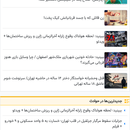
زن قاتلی که با جسد قربانیانش کیک پخت!
ببینید؛ لحظه هولناک وقوع زلزله آخرالزمانی ژاپن و ریزش ساختمان‌ها +
ویدئو
ببینید؛ حادثه خونین شهربازی ملک‌شهر اصفهان / چرا وسایل بازی هنوز
قربانی می‌گیرند؟
قتل وحشیانه خواستگار دختر 14 ساله در حاشیه تهران/ سرنوشت شوم
عاشق 18 ساله تهرانی
جدید‌ترین‌ها در حوادث
ببینید؛ لحظه هولناک وقوع زلزله آخرالزمانی ژاپن و ریزش ساختمان‌ها + ویدئو
جزئیات سقوط مرگبار جرثقیل در قلب تهران؛ خسارت به 5 واحد مسکونی و 9 خودرو
+ فیلم