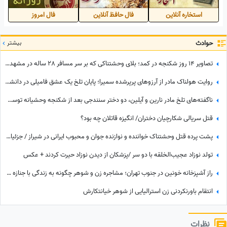
استخاره آنلاین
فال حافظ آنلاین
فال امروز
حوادث
بیشتر
تصاویر 14 روز شکنجه در کمد؛ بلای وحشتناکی که بر سر مسافر 28 ساله در مشهد آوردند + جزئیات ماجرا
روایت هولناک مادر از آرزوهای پرپرشده سمیرا؛ پایان تلخ یک عشق فامیلی در دانشگاه قزوین + فیلم
ناگفته‌های تلخ مادر نارین و آیلین، دو دختر سنندجی بعد از شکنجه وحشیانه توسط پدر / من را به زور طلاق داد و ...
قتل سریالی شکارچیان دختران/ انگیزه قاتلان چه بود؟
پشت پرده قتل وحشتناک خواننده و نوازنده جوان و محبوب ایرانی در شیراز / جزئیات ماجرا + فیلم
تولد نوزاد عجیب‌الخلقه با دو سر /پزشکان از دیدن نوزاد حیرت کردند + عکس
راز آشپزخانه خونین در جنوب تهران؛ مشاجره زن و شوهر چگونه به زندگی با جنازه همسر ختم شد؟
انتقام باورنکردنی زن استرالیایی از شوهر خیانتکارش
نظرات