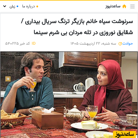
ساعدنیوز
●
درباره ما
●
سرنوشت سیاه خانم بازیگر ترنگ سریال بیداری /
شقایق نوروزی در تله مردان بی شرم سینما
حوادث
سه شنبه، 22 اردیبهشت 1405
ID
کد خبر 540225