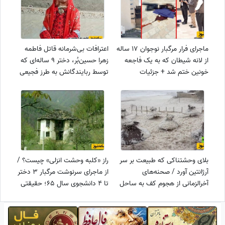
ماجرای فرار مرگبار نوجوان 17 ساله
اعترافات بی‌شرمانه قاتل فاطمه
از لانه شیطان که به یک فاجعه
زهرا حسین‌بُر، دختر 9 ساله‌ای که
خونین ختم شد + جزئیات
توسط ربایندگانش به طرز فجیعی
به قتل رسید
بلای وحشتناکی که طبیعت بر سر
راز «کلبه وحشت انزلی» چیست؟ /
آرژانتین آورد / صحنه‌های
از ماجرای سرنوشت مرگبار 3 دختر
آخرالزمانی از هجوم کف به ساحل
تا 4 دانشجوی سال 65؛ حقیقتی
که سال‌ها پنهان ماند