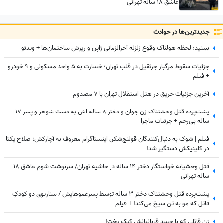
عاشق 18 ساله تهرانی
جدید‌ترین‌ها در حوادث
ببینید؛ لحظه هولناک وقوع زلزله آخرالزمانی ژاپن و ریزش ساختمان‌ها + ویدئو
جزئیات سقوط مرگبار جرثقیل در قلب تهران؛ خسارت به 5 واحد مسکونی و 9 خودرو
+ فیلم
آخرین جزئیات حریق در هتل استقلال تهران با 7 مصدوم
پشت‌پرده قتل وحشتناک زن جوان و دختر 8 ساله اش به دست شوهر و پسر 17
ساله بی‌رحم + جزئیات ماجرا
فیلم | شوک به دنبال‌کنندگان قولنچ‌شکن اینستاگرام معروف به آچارکش؛ صلاح یکتا
در کلینیکش دستگیر شد!
قتل وحشیانه خواستگار دختر 14 ساله در حاشیه تهران/ سرنوشت شوم عاشق 18
ساله تهرانی
پشت‌پرده قتل وحشتناک دختر 3 ساله توسط پسرعموهایش / سناریوی دو کودکِ
قاتل که مو به تن سیخ می‌کند! + فیلم
زن قاتلی که با جسد قربانیانش کیک پخت!