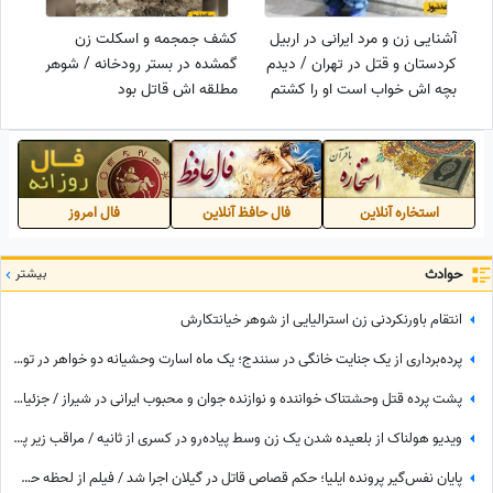
آشنایی زن و مرد ایرانی در اربیل
کشف جمجمه و اسکلت زن
کردستان و قتل در تهران / دیدم
گمشده در بستر رودخانه / شوهر
بچه اش خواب است او را کشتم
مطلقه اش قاتل بود
استخاره آنلاین
فال حافظ آنلاین
فال امروز
حوادث
بیشتر
انتقام باورنکردنی زن استرالیایی از شوهر خیانتکارش
پرده‌برداری از یک جنایت خانگی در سنندج؛ یک ماه اسارت وحشیانه دو خواهر در توالت + اظهارات دایی قربانی‎‌ها
پشت پرده قتل وحشتناک خواننده و نوازنده جوان و محبوب ایرانی در شیراز / جزئیات ماجرا + فیلم
ویدیو هولناک از بلعیده شدن یک زن وسط پیاده‌رو در کسری از ثانیه / مراقب زیر پایتان باشید🚫
پایان نفس‌گیر پرونده ایلیا؛ حکم قصاص قاتل در گیلان اجرا شد / فیلم از لحظه حضور مادر داغدیده ایلیا کوچولو و مردم جلوی زندان رشت در زمان اعدام قاتل