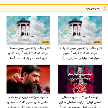
از سراسر وب
فال حافظ با تفسیر امروز شنبه 17
فال حافظ با تفسیر امروز جمعه 9
مرداد 1405 + فیلم / امروز
مرداد 1405 + فیلم / یک اتفاق
سرنوشت برایتان هدیه‌ای بزرگ
فوق‌العاده در راه است… فقط
کنار گذاشته؛ شادی و موفقیت
کمی صبر کن و ببین! زندگی هنوز
خیلی زود درِ خانه‌تان را می‌زنند!
بهترین هدیه‌اش را برای تو نگه
داشته است!
نهنگ عنبر 3 با بازی سلطان
دانلود سوزناک ترین نوحه ها و
کمدی ایران؛ ترکیب عطاران با این
مداحی های محرم 1403 با صدای
بازیگر، سینما را منفجر می‌کند /
مداحان اهل بیت +فایل صوتی