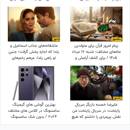
جایگزین مهناز افشار کیست؟
پیام امروز قرآن برای متولدین
عاشقانه‌های جذاب اسماعیل و
ماه‌های مختلف؛ شنبه 17 مرداد
یلدا که اجازه پخش گرفت؛ جنینِ
1405 / برای کشف آرامش و
تو راهی یلدا، مرهم زخم‌های
خوشبختی به آغوش خدا برویم
سینا مهراد شد!
علیرضا خمسه بازیگر سریال
بهترین گوشی های گیمینگ
پایتخت: در سریال پایتخت من
سامسونگ در کلاس های مختلف
نقش پیرمردی را داشتم که هیچ
2024 / بدون شک سامسونگ
دیالوگی نداشت! پنجعلی از طریق
S24 Ultra در حال حاضر
نگاهش با مردم حرف می زد
قدرتمندترین گوشی سامسونگ