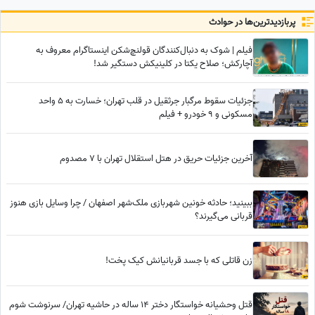
برای گیمینگ در بازار است
پربازدید‌ترین‌ها در حوادث
فیلم | شوک به دنبال‌کنندگان قولنچ‌شکن اینستاگرام معروف به
آچارکش؛ صلاح یکتا در کلینیکش دستگیر شد!
جزئیات سقوط مرگبار جرثقیل در قلب تهران؛ خسارت به 5 واحد
مسکونی و 9 خودرو + فیلم
آخرین جزئیات حریق در هتل استقلال تهران با 7 مصدوم
ببینید؛ حادثه خونین شهربازی ملک‌شهر اصفهان / چرا وسایل بازی هنوز
قربانی می‌گیرند؟
زن قاتلی که با جسد قربانیانش کیک پخت!
قتل وحشیانه خواستگار دختر 14 ساله در حاشیه تهران/ سرنوشت شوم