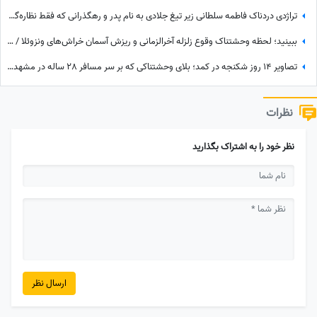
تراژدی دردناک فاطمه سلطانی زیر تیغ جلادی به نام پدر و رهگذرانی که فقط نظاره‌گر هستند! / قلب یک ملت شکست + ویدئو
ببینید؛ لحظه وحشتناک وقوع زلزله آخرالزمانی و ریزش آسمان خراش‌های ونزوئلا / فیلم وایرال عشق یک زوج سالمند هنگام زمین‌لرزه
تصاویر 14 روز شکنجه در کمد؛ بلای وحشتناکی که بر سر مسافر 28 ساله در مشهد آوردند + جزئیات ماجرا
نظرات
نظر خود را به اشتراک بگذارید
ارسال نظر