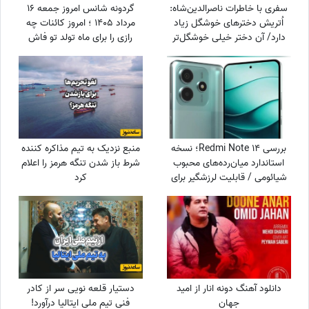
سفری با خاطرات ناصرالدین‌شاه:
گردونه شانس امروز جمعه 16
اُتریش دخترهای خوشگل زیاد
مرداد 1405 ؛ امروز کائنات چه
دارد/ آن دختر خیلی‌ خوشگل‌تر
رازی را برای ماه تولد تو فاش
وقتی به من دسته گل داد، مات
کرده؟
و مبهوت شدم، نتوانستم راه بروم
مردم ملتفت شدند، خندیدند!
بررسی Redmi Note 14؛ نسخه
منبع نزدیک به تیم مذاکره کننده
استاندارد میان‌رده‌های محبوب
شرط باز شدن تنگه هرمز را اعلام
شیائومی / قابلیت لرزشگیر برای
کرد
دوربین اصلی شیائومی
دانلود آهنگ دونه انار از امید
دستیار قلعه نویی سر از کادر
جهان
فنی تیم ملی ایتالیا درآورد!