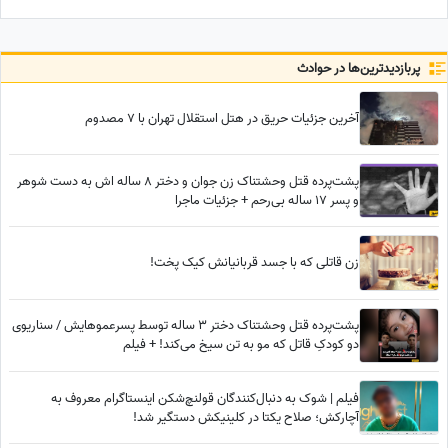
پربازدید‌ترین‌ها در حوادث
آخرین جزئیات حریق در هتل استقلال تهران با 7 مصدوم
پشت‌پرده قتل وحشتناک زن جوان و دختر 8 ساله اش به دست شوهر
و پسر 17 ساله بی‌رحم + جزئیات ماجرا
زن قاتلی که با جسد قربانیانش کیک پخت!
پشت‌پرده قتل وحشتناک دختر 3 ساله توسط پسرعموهایش / سناریوی
دو کودکِ قاتل که مو به تن سیخ می‌کند! + فیلم
فیلم | شوک به دنبال‌کنندگان قولنچ‌شکن اینستاگرام معروف به
آچارکش؛ صلاح یکتا در کلینیکش دستگیر شد!