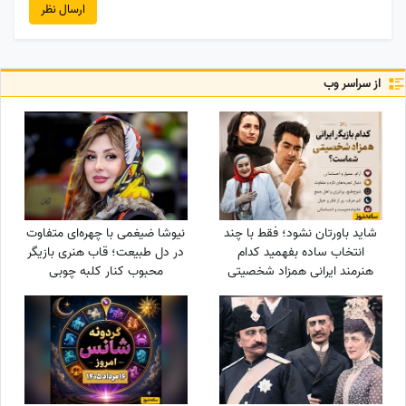
ارسال نظر
از سراسر وب
شاید باورتان نشود؛ فقط با چند
نیوشا ضیغمی با چهره‌ای متفاوت
انتخاب ساده بفهمید کدام
در دل طبیعت؛ قاب هنری بازیگر
هنرمند ایرانی همزاد شخصیتی
محبوب کنار کلبه چوبی
شماست! از شوخ‌طبعی نعیمه
نظام‌دوست تا احساسات عمیق
شهاب حسینی؛ شما شبیه
کدام‌یک هستید؟