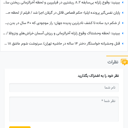
ببینید؛ وقوع زلزله بی‌سابقه 8.2 ریشتری در فیلیپین و لحظه آخرالزمانی ریختن ساختمان‌ها + فیلم
پایان نفس‌گیر پرونده ایلیا؛ حکم قصاص قاتل در گیلان اجرا شد / فیلم از لحظه حضور مادر داغدیده ایلیا کوچولو و مردم جلوی زندان رشت در زمان اعدام قاتل
از شکم درد ساده تا کشف نادرترین پدیده جهان؛ راز موجودی که 40 سال در بدن یک زن زندگی می‌کرد + عکس اسکن
ببینید؛ لحظه وحشتناک وقوع زلزله آخرالزمانی و ریزش آسمان خراش‌های ونزوئلا / فیلم وایرال عشق یک زوج سالمند هنگام زمین‌لرزه
قتل وحشیانه خواستگار دختر 14 ساله در حاشیه تهران/ سرنوشت شوم عاشق 18 ساله تهرانی
نظرات
نظر خود را به اشتراک بگذارید