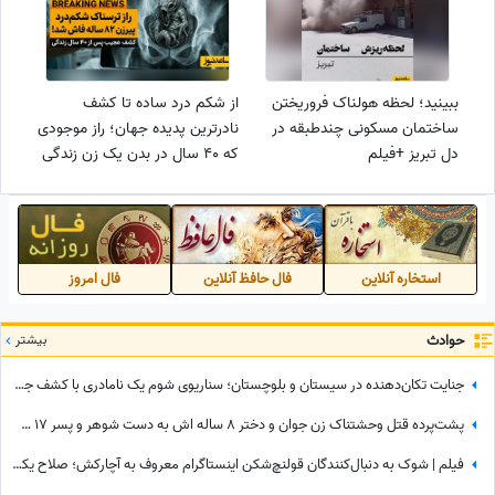
ببینید؛ لحظه هولناک فروریختن
از شکم درد ساده تا کشف
ساختمان مسکونی چندطبقه در
نادرترین پدیده جهان؛ راز موجودی
دل تبریز +فیلم
که 40 سال در بدن یک زن زندگی
می‌کرد + عکس اسکن
استخاره آنلاین
فال حافظ آنلاین
فال امروز
حوادث
بیشتر
جنایت تکان‌دهنده در سیستان و بلوچستان؛ سناریوی شوم یک نامادری با کشف جسد کودک 4 ساله در عمق چاه
پشت‌پرده قتل وحشتناک زن جوان و دختر 8 ساله اش به دست شوهر و پسر 17 ساله بی‌رحم + جزئیات ماجرا
فیلم | شوک به دنبال‌کنندگان قولنچ‌شکن اینستاگرام معروف به آچارکش؛ صلاح یکتا در کلینیکش دستگیر شد!