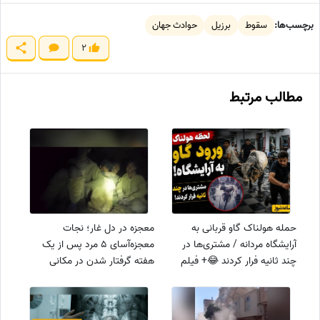
برچسب‌ها:
سقوط
برزیل
حوادث جهان
2
مطالب مرتبط
حمله هولناک گاو قربانی به
معجزه در دل غار؛ نجات
آرایشگاه مردانه / مشتری‌ها در
معجزه‌آسای 5 مرد پس از یک
چند ثانیه فرار کردند 😂+ فیلم
هفته گرفتار شدن در مکانی
دوربین مداربسته
خوفناک / بنده خدا چه گریه‌ای
میکنه + فیلم