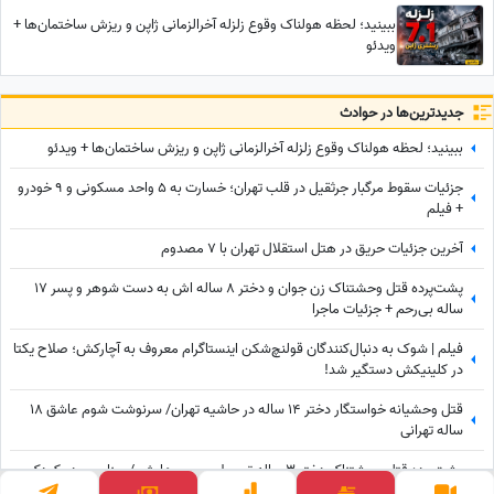
ببینید؛ لحظه هولناک وقوع زلزله آخرالزمانی ژاپن و ریزش ساختمان‌ها +
ویدئو
جدید‌ترین‌ها در حوادث
ببینید؛ لحظه هولناک وقوع زلزله آخرالزمانی ژاپن و ریزش ساختمان‌ها + ویدئو
جزئیات سقوط مرگبار جرثقیل در قلب تهران؛ خسارت به 5 واحد مسکونی و 9 خودرو
+ فیلم
آخرین جزئیات حریق در هتل استقلال تهران با 7 مصدوم
پشت‌پرده قتل وحشتناک زن جوان و دختر 8 ساله اش به دست شوهر و پسر 17
ساله بی‌رحم + جزئیات ماجرا
فیلم | شوک به دنبال‌کنندگان قولنچ‌شکن اینستاگرام معروف به آچارکش؛ صلاح یکتا
در کلینیکش دستگیر شد!
قتل وحشیانه خواستگار دختر 14 ساله در حاشیه تهران/ سرنوشت شوم عاشق 18
ساله تهرانی
پشت‌پرده قتل وحشتناک دختر 3 ساله توسط پسرعموهایش / سناریوی دو کودکِ
قاتل که مو به تن سیخ می‌کند! + فیلم