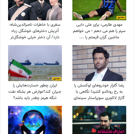
مهدی طارمی: برای علی دایی
سفری با خاطرات ناصرالدین‌شاه:
سرم را هم می دهم ؛ می خواهم
اُتریش دخترهای خوشگل زیاد
ماشین گران قیمتم را ....
دارد/ آن دختر خیلی‌ خوشگل‌تر
وقتی به من دسته گل داد، مات
و مبهوت شدم، نتوانستم راه بروم
مردم ملتفت شدند، خندیدند!
رضا گلزار خودروهای لوکسش را
ایران چطور خسارت‌هایش را
به رخ رونالدو کشید! نگاهی با
جبران کند؟عوارض هر بشکه نفت
گاراژ لاکچری سوپراستار سینمای
تنگه هرمز چقدر باید باشد؟
ایران+عکس