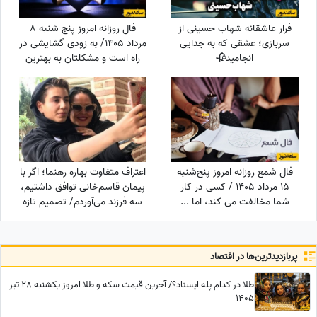
فرار عاشقانه شهاب حسینی از
فال روزانه امروز پنج شنبه 8
سربازی؛ عشقی که به جدایی
مرداد 1405/ به زودی گشایشی در
انجامید🥀
راه است و مشکلتان به بهترین
نحو حل خواهد شد
فال شمع روزانه امروز پنج‌شنبه
اعتراف متفاوت بهاره رهنما؛ اگر با
15 مرداد 1405 / کسی در کار
پیمان قاسم‌خانی توافق داشتیم،
شما مخالفت می کند، اما ...
سه فرزند می‌آوردم/ تصمیم تازه
برای ازدواج
پربازدید‌ترین‌ها در اقتصاد
طلا در کدام پله ایستاد؟/ آخرین قیمت سکه و طلا امروز یکشنبه 28 تیر
1405