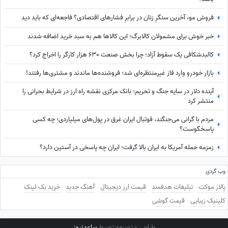
فروش مو، آخرین سنگرِ زنان در برابرِ فشارهای اقتصادی؟ فاجعه‌ای که باید دید
خبر خوش برای مشمولان کالابرگ؛ این کالاها هم به سبد خرید اضافه شدند
کالبدشکافی یک سقوط آزاد؛ چرا بخش صنعت 630 هزار کارگر را اخراج کرد؟
بازار خودرو وارد فاز غیرمنتظره‌ای شد؛ فروشنده‌ها ماندند و مشتری‌ها رفتند!
آینده دلار در سایه جنگ و تحریم؛ بانک مرکزی نقشه راه ارز در شرایط بحرانی را
منتشر کرد
مردم با گرانی می‌جنگند، فوتبال ایران غرق در پول‌های میلیاردی؛ چه کسی
پاسخگوست؟
زمزمه حمله آمریکا به ایران بالا گرفت؛ ایران چه پاسخی در آستین دارد؟
وب گردی
پالاز موکت
تبلیغات هدفمند
قیمت ارز دیجیتال
آهنگ جدید
خرید بک لینک
کلینیک زیبایی
قیمت گوشی
طراحی و توسعه توسط
ساعدنیوز