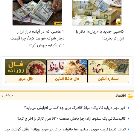
کاسبی جدید با «ریال»؛ دلار را
2 عاملی که در آینده بازار ارز را
ارزان‌تر بخرید!
دچار شوک خواهد کرد/ چرا قیمت
دلار یکباره جهش کرد؟
استخاره آنلاین
فال حافظ آنلاین
فال امروز
اقتصاد
بیشتر
خبر مهم درباره کالابرگ؛ مبلغ کالابرگ برای چه کسانی افزایش می‌یابد؟
کالبدشکافی یک سقوط آزاد؛ چرا بخش صنعت 630 هزار کارگر را اخراج کرد؟
تماشا کنید| فریب خوردن میلیون‌ها خانواده ایرانی در خرید روزانه! وقتی گوشت بوفالو به جای گوشت گوساله سر از سفره مردم درمی‌آورد!