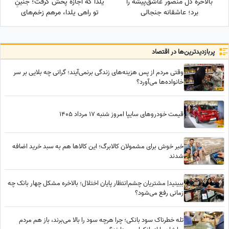
بالاخره دل منصور عاشق‌پیشه را
یلدا که اجازه پخش گرفت؛ جنینِ
برد؛ عاشقانه جنجالی
تو راهی یلدا، مرهم زخم‌های
عموزاده‌های چشم‌رنگی که ارزش
سینا مهراد شد!
دیدن داره
پربازدید‌ترین‌ها در اقتصاد
وقتی مردم از پس هزینه‌های زندگی برنمی‌آیند؛ گرانی چه بلایی بر سر
خانواده‌ها می‌آورد؟
قیمت خودرو‌های سایپا امروز شنبه 17 مرداد 1405
خبر خوش برای مشمولان کالابرگ؛ این کالاها هم به سبد خرید اضافه
شدند
ببینید| مشتریان چشم‌انتظار پایان اختلال؛ بالاخره مشکل چهار بانک چه
زمانی رفع می‌شود؟
تله خطرناک سود بانکی؛ چرا هرچه سود را بالا می‌برند، باز هم مردم