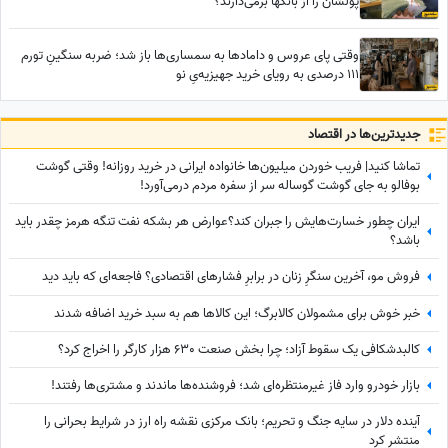
پولشان را از بانکها برمی‌دارند؟
وقتی پای عروس و دامادها به سمساری‌ها باز شد؛ ضربه سنگینِ تورم
111 درصدی به رویای خرید جهیزیه‌یِ نو
جدید‌ترین‌ها در اقتصاد
تماشا کنید| فریب خوردن میلیون‌ها خانواده ایرانی در خرید روزانه! وقتی گوشت
بوفالو به جای گوشت گوساله سر از سفره مردم درمی‌آورد!
ایران چطور خسارت‌هایش را جبران کند؟عوارض هر بشکه نفت تنگه هرمز چقدر باید
باشد؟
فروش مو، آخرین سنگرِ زنان در برابرِ فشارهای اقتصادی؟ فاجعه‌ای که باید دید
خبر خوش برای مشمولان کالابرگ؛ این کالاها هم به سبد خرید اضافه شدند
کالبدشکافی یک سقوط آزاد؛ چرا بخش صنعت 630 هزار کارگر را اخراج کرد؟
بازار خودرو وارد فاز غیرمنتظره‌ای شد؛ فروشنده‌ها ماندند و مشتری‌ها رفتند!
آینده دلار در سایه جنگ و تحریم؛ بانک مرکزی نقشه راه ارز در شرایط بحرانی را
منتشر کرد