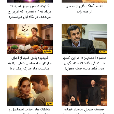
دانلود آهنگ رفتی از محسن
گردونه شانس امروز شنبه 17
ابراهیم زاده
مرداد 1405؛ تغییری که امروز رخ
می‌دهد، در نگاه اول غیرمنتظره
است اما ...
محمود احمدی‌نژاد: در این کشور
(ویدیو) یادی کنیم از اجرای
هر اتفاقی افتاد انداختند گردن
جاودان و احساسی دعای ربنا به
من، فقط مانده حمله مغول!
مناسبت ماه مبارک رمضان با
صدای خسرو آواز ایران استاد
شجریان
خجسته سریال «بامداد خمار»
عاشقانه‌های جذاب اسماعیل و