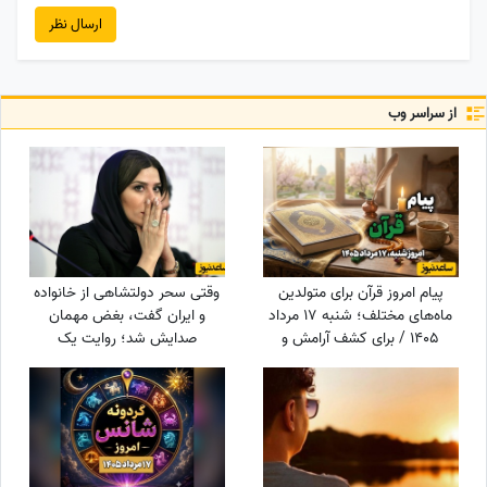
ارسال نظر
از سراسر وب
پیام امروز قرآن برای متولدین
وقتی سحر دولتشاهی از خانواده
ماه‌های مختلف؛ شنبه 17 مرداد
و ایران گفت، بغض مهمان
1405 / برای کشف آرامش و
صدایش شد؛ روایت یک
خوشبختی به آغوش خدا برویم
دلبستگی عمیق به وسعت یک
خانه به نام ایران❤«همه
خانواده‌ام خارج هستند ولی...»